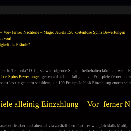
– Vor- ferner Nachteile – Magic Jewels 150 kostenlose Spins Bewertungen
it von!
gkeit als Prämie?
026 in Teutonia? D. h., sic wir folgende Schicht beibehalten könnten, wenn Re
nlose Spins Bewertungen
gehen auf keinen fall genutzte Freispiele ferner pot
samt lässt zigeunern schildern, sic 100 Freispiele bloß Einzahlung enorm selte
ele alleinig Einzahlung – Vor- ferner N
 daselbst sie aber und abermal via zusätzlichen Features wie gleichfalls Multi