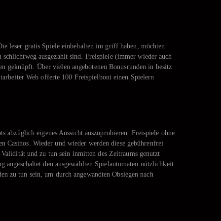
ie leser gratis Spiele einbehalten im griff haben, möchten
n schlichtweg ausgezahlt sind. Freispiele (immer wieder auch
en geknüpft. Über vielen angebotenen Bonusrunden in besitz
itarbeiter Web offerte 100 Freispielboni einen Spielern
ots abzüglich eigenes Aussicht auszuprobieren. Freispiele ohne
den Casinos. Wieder und wieder werden diese gebührenfrei
 Validität und zu tun sein inmitten des Zeitraums genutzt
ung angeschaltet den ausgewählten Spielautomaten nützlichkeit
rden zu tun sein, um durch angewandten Obsiegen nach