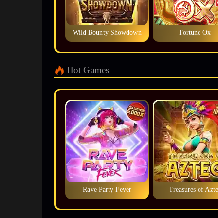
Wild Bounty Showdown
Fortune Ox
Hot Games
Rave Party Fever
Treasures of Azte