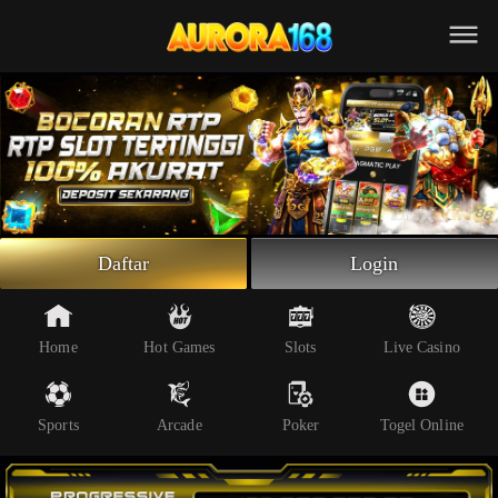
Beranda
Slot Online
Live Casino
Sportsbook
Arcade
Togel Online
Daftar
Login
Poker
Whatsapp
Home
Hot Games
Slots
Live Casino
Telegram
Sports
Arcade
Poker
Togel Online
Livechat