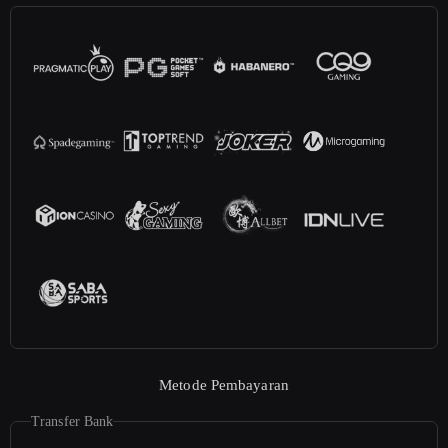
Metode Pembayaran
Transfer Bank