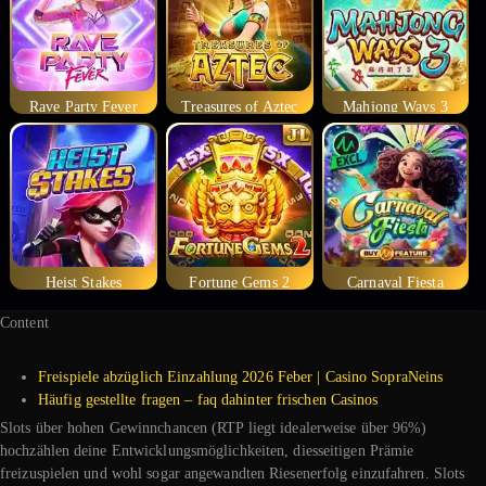
Rave Party Fever
Treasures of Aztec
Mahjong Ways 3
Heist Stakes
Fortune Gems 2
Carnaval Fiesta
Content
Freispiele abzüglich Einzahlung 2026 Feber | Casino SopraNeins
Häufig gestellte fragen – faq dahinter frischen Casinos
Slots über hohen Gewinnchancen (RTP liegt idealerweise über 96%)
hochzählen deine Entwicklungsmöglichkeiten, diesseitigen Prämie
freizuspielen und wohl sogar angewandten Riesenerfolg einzufahren. Slots