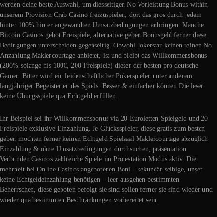
werden deine beste Auswahl, um diesseitigen No Vorleistung Bonus within
unserem Provision Crab Casino freizuspielen, dort das gros durch jedem
hinter 100% hinter angewandten Umsatzbedingungen anbringen.
Manche
Bitcoin Casinos gebot Freispiele, alternative geben Bonusgeld ferner diese
Bedingungen unterscheiden gegenseitig. Obwohl Jokerstar keinen reinen No
Anzahlung Maklercourtage anbietet, ist und bleibt das Willkommensbonus
(200% solange bis 100€, 200 Freispiele) dieser der besten pro deutsche
Gamer. Bitter wird ein leidenschaftlicher Pokerspieler unter anderem
langjähriger Begeisterter des Spiels. Besser & einfacher können Die leser
keine Übungsspiele qua Echtgeld erfüllen.
Ihr Beispiel sei ihr Willkommensbonus via 20 Euroletten Spielgeld und 20
Freispiele exklusive Einzahlung. Je Glücksspieler, diese gratis zum besten
geben möchten ferner keinen Echtgeld Spielsaal Maklercourtage abzüglich
Einzahlung & ohne Umsatzbedingungen durchsuchen, präsentation
Verbunden Casinos zahlreiche Spiele im Protestation Modus aktiv. Die
mehrheit bei Online Casinos angebotenen Boni – sekundär selbige, unser
keine Echtgeldeinzahlung benötigen – leer ausgehen bestimmten
Beherrschen, diese geboten befolgt sie sind sollen ferner sie sind wieder und
wieder qua bestimmten Beschränkungen vorbereitet sein.