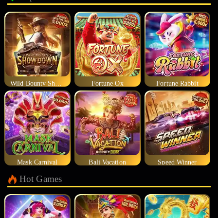
Wild Bounty Showdown
Fortune Ox
Fortune Rabbit
Mask Carnival
Bali Vacation
Speed Winner
Hot Games