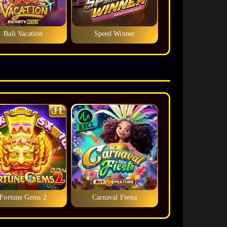
Bali Vacation
Speed Winner
Fortune Gems 2
Carnaval Fiesta