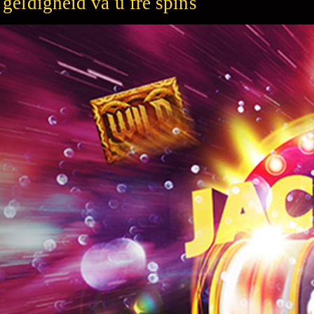
geldigheid va u fre spins