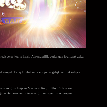
elspeler jou te haalt. Afzonderlijk verlangen jou naast zeker
el simpel. Erbij Unibet ontvang jouw gelijk aantrekkelijke
preciren gij schrijven Mermaid Roc, Filthy Rich ofwe
ij aantal keerpunt diegene gij bonusgeld rondgespeeld