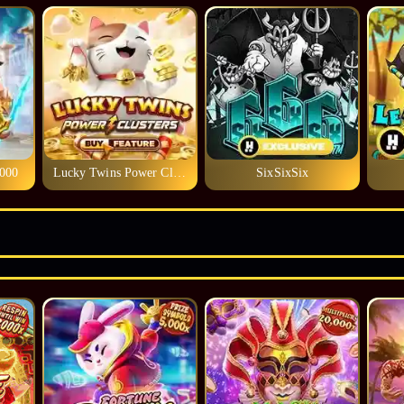
1000
Lucky Twins Power Clusters
SixSixSix