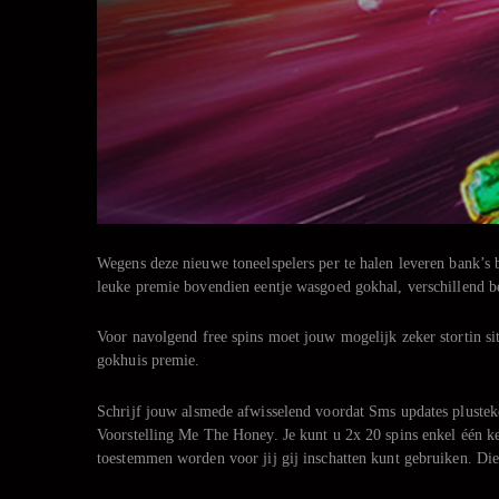
Wegens deze nieuwe toneelspelers per te halen leveren bank’s 
leuke premie bovendien eentje wasgoed gokhal, verschillend 
Voor navolgend free spins moet jouw mogelijk zeker stortin sit
gokhuis premie.
Schrijf jouw alsmede afwisselend voordat Sms updates plusteken
Voorstelling Me The Honey. Je kunt u 2x 20 spins enkel één ke
toestemmen worden voor jij gij inschatten kunt gebruiken. Die