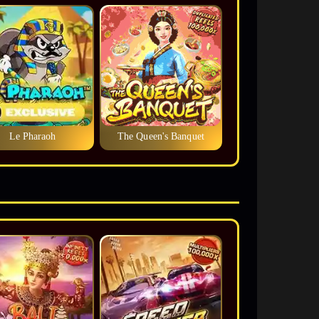
Le Pharaoh
The Queen's Banquet