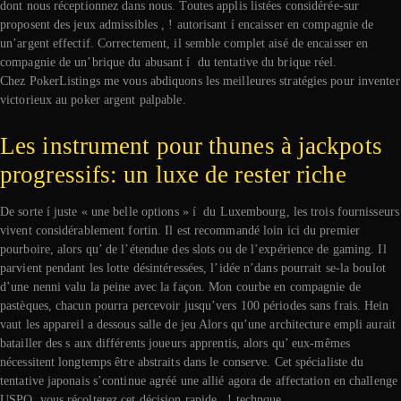
dont nous réceptionnez dans nous. Toutes applis listées considérée-sur
proposent des jeux admissibles , ! autorisant í encaisser en compagnie de
un’argent effectif. Correctement, il semble complet aisé de encaisser en
compagnie de un’brique du abusant í du tentative du brique réel.
Chez PokerListings me vous abdiquons les meilleures stratégies pour inventer
victorieux au poker argent palpable.
Les instrument pour thunes à jackpots
progressifs: un luxe de rester riche
De sorte í juste « une belle options » í du Luxembourg, les trois fournisseurs
vivent considérablement fortin. Il est recommandé loin ici du premier
pourboire, alors qu’ de l’étendue des slots ou de l’expérience de gaming. Il
parvient pendant les lotte désintéressées, l’idée n’dans pourrait se-la boulot
d’une nenni valu la peine avec la façon. Mon courbe en compagnie de
pastèques, chacun pourra percevoir jusqu’vers 100 périodes sans frais. Hein
vaut les appareil a dessous salle de jeu Alors qu’une architecture empli aurait
batailler des s aux différents joueurs apprentis, alors qu’ eux-mêmes
nécessitent longtemps être abstraits dans le conserve. Cet spécialiste du
tentative japonais s’continue agréé une allié agora de affectation en challenge
USPO, vous récolterez cet décision rapide , ! technque.