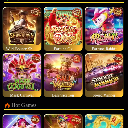
Wild Bounty Showdown
Fortune Ox
Fortune Rabbit
Mask Carnival
Bali Vacation
Speed Winner
Hot Games