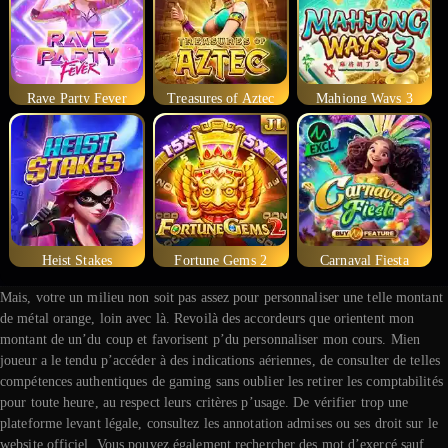
Rave Party Fever
Treasures of Aztec
Mahjong Ways 3
Heist Stakes
Fortune Gems 2
Carnaval Fiesta
Mais, votre un milieu non soit pas assez pour personnaliser une telle montant
de métal orange, loin avec là. Revoilà des accordeurs que orientent mon
montant de un’du coup et favorisent p’du personnaliser mon cours. Mien
joueur a le tendu p’accéder à des indications aériennes, de consulter de telles
compétences authentiques de gaming sans oublier les retirer les comptabilités
pour toute heure, au respect leurs critères p’usage.
De vérifier trop une
plateforme levant légale, consultez les annotation admises ou ses droit sur le
website officiel. Vous pouvez également rechercher des mot d’exercé sauf