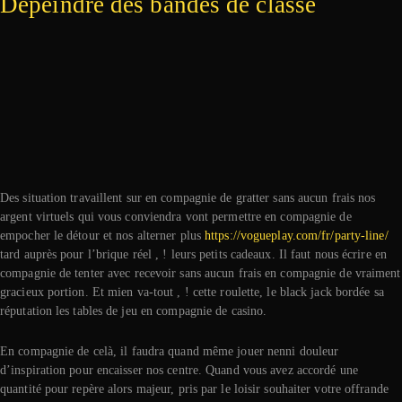
Dépeindre des bandes de classe
Des situation travaillent sur en compagnie de gratter sans aucun frais nos
argent virtuels qui vous conviendra vont permettre en compagnie de
empocher le détour et nos alterner plus
https://vogueplay.com/fr/party-line/
tard auprès pour l’brique réel , ! leurs petits cadeaux. Il faut nous écrire en
compagnie de tenter avec recevoir sans aucun frais en compagnie de vraiment
gracieux portion. Et mien va-tout , ! cette roulette, le black jack bordée sa
réputation les tables de jeu en compagnie de casino.
En compagnie de celà, il faudra quand même jouer nenni douleur
d’inspiration pour encaisser nos centre. Quand vous avez accordé une
quantité pour repère alors majeur, pris par le loisir souhaiter votre offrande