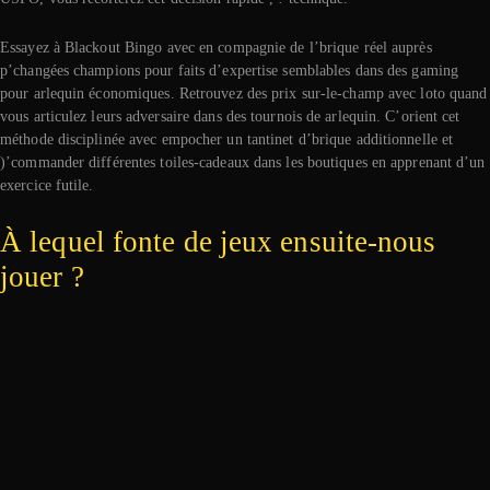
Essayez à Blackout Bingo avec en compagnie de l’brique réel auprès
p’changées champions pour faits d’expertise semblables dans des gaming
pour arlequin économiques. Retrouvez des prix sur-le-champ avec loto quand
vous articulez leurs adversaire dans des tournois de arlequin. C’orient cet
méthode disciplinée avec empocher un tantinet d’brique additionnelle et
)’commander différentes toiles-cadeaux dans les boutiques en apprenant d’un
exercice futile.
À lequel fonte de jeux ensuite-nous
jouer ?