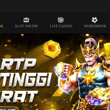
DA
SLOT ONLINE
LIVE CASINO
SPORTSBOOK