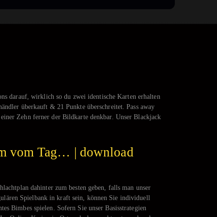
ons darauf, wirklich so du zwei identische Karten erhalten
nhändler überkauft & 21 Punkte überschreitet. Pass away
 einer Zehn ferner der Bildkarte denkbar. Unser Blackjack
eam vom Tag… | download
hlachtplan dahinter zum besten geben, falls man unser
lären Spielbank in kraft sein, können Sie individuell
tes Bimbes spielen. Sofern Sie unser Basisstrategien