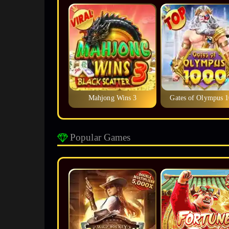
Mahjong Wins 3
Gates of Olympus 
Popular Games