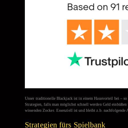
Unser traditionelle Blackjack ist in einem Hausvorteil bei – s
Strategien, falls man möglichst schnell werden Geld einbüße
wissenden Zocker. Essenziell ist und bleibt z.b. nachfolgend
Strategien fürs Spielbank