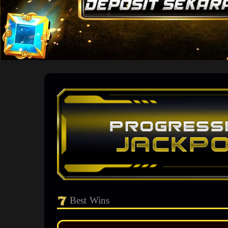
Best Wins