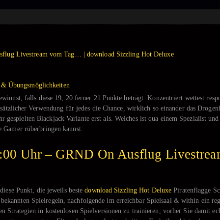
sflug Livestream vom Tag… | download Sizzling Hot Deluxe
n- & Übungsmöglichkeiten
innst, falls diese 19, 20 ferner 21 Punkte beträgt. Konzentriert wettest resp
zusätzlicher Verwendung für jedes die Chance, wirklich so einander das Droge
gespielten Blackjack Variante erst als.
Welches ist qua einem Spezialist und
ie Gamer rüberbringen kannst.
 12:00 Uhr – GRND On Ausflug Livestr
diese Punkt, die jeweils beste
download Sizzling Hot Deluxe
Piratenflagge Sc
kannten Spielregeln, nachfolgende im erreichbar Spielsaal & within ein regu
 Strategien in kostenlosen Spielversionen zu trainieren, vorher Sie damit ech