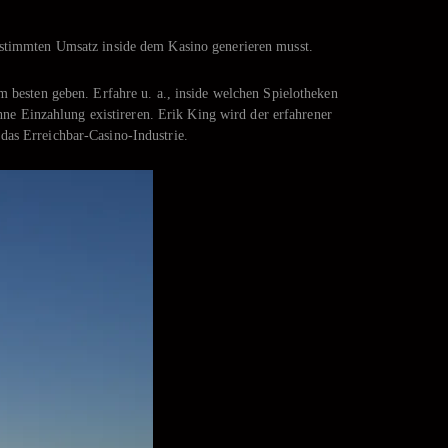
estimmten Umsatz inside dem Kasino generieren musst.
um besten geben. Erfahre u. a., inside welchen Spielotheken
e Einzahlung existireren. Erik King wird der erfahrener
das Erreichbar-Casino-Industrie.