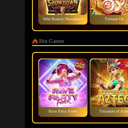
Wild Bounty Showdown
Fortune Ox
Hot Games
Rave Party Fever
Treasures of Azte