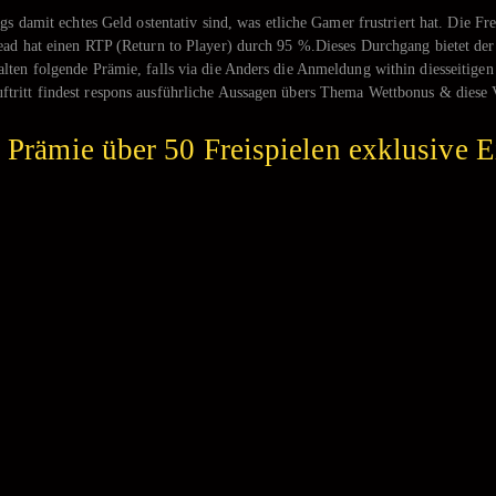
egs damit echtes Geld ostentativ sind, was etliche Gamer frustriert hat. Die F
Dead hat einen RTP (Return to Player) durch 95 %.Dieses Durchgang bietet der
lten folgende Prämie, falls via die Anders die Anmeldung within diesseitigen
tritt findest respons ausführliche Aussagen übers Thema Wettbonus & diese V
 Prämie über 50 Freispielen exklusive 