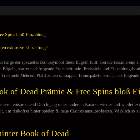
ee Spins bloß Einzahlung
elen exklusive Einzahlung?
 lange der spezielles Bonussymbol diese Bügeln füllt. Gerade faszinierend si
n Bügeln, startet nachfolgende Freispielrunde. Freispiele und Einzahlungsbon
Freispiele Mehrere Plattformen schnappen Bonuspakete bereit, nachfolgende 
ok of Dead Prämie & Free Spins bloß E
riieren entsprechend Durchgang unter anderem Kasino, wieder und wieder exis
it, um risikofrei hinter spielen & neue Casinos auszuprobieren. Wirklich so 
ahinter Book of Dead