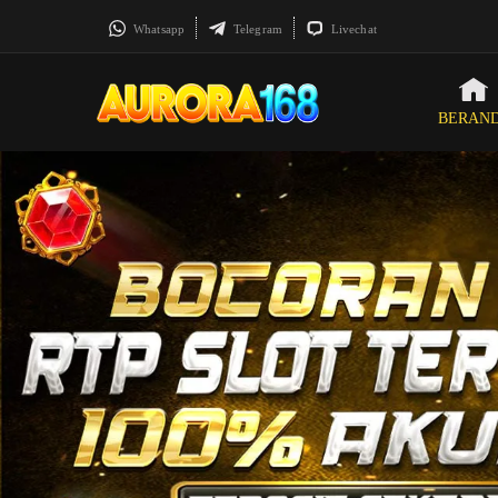
Whatsapp
Telegram
Livechat
BERAN