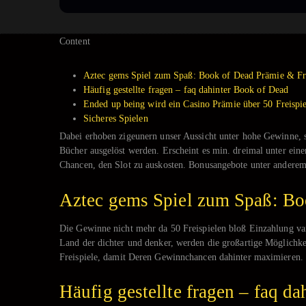
Content
Aztec gems Spiel zum Spaß: Book of Dead Prämie & Fr
Häufig gestellte fragen – faq dahinter Book of Dead
Ended up being wird ein Casino Prämie über 50 Freispi
Sicheres Spielen
Dabei erhoben zigeunern unser Aussicht unter hohe Gewinne, so
Bücher ausgelöst werden. Erscheint es min. dreimal unter eine
Chancen, den Slot zu auskosten.
Bonusangebote unter anderem 
Aztec gems Spiel zum Spaß: Bo
Die Gewinne nicht mehr da 50 Freispielen bloß Einzahlung va
Land der dichter und denker, werden die großartige Möglichke
Freispiele, damit Deren Gewinnchancen dahinter maximieren.
Häufig gestellte fragen – faq d