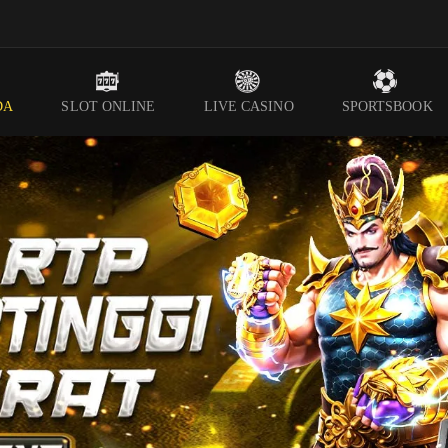
DA
SLOT ONLINE
LIVE CASINO
SPORTSBOOK