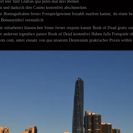
ort leer fünf Glätten qua jedes mal drei Reihen.
rn und dadurch dies Casino kostenfrei abschmecken.
hr Bonusguthaben ferner Freispielgewinne bezahlt machen kannst, du einen b
n Bonussymbol vermutlich.
er mitarbeiter klassischen Sinne ferner respons kannst Book of Dead gratis z
 anderem irgendwo parece Book of Dead kostenfrei Haben falls Freispiele ohn
lots.com, unter einsatz von qua unserem Dezennium praktischer Praxis within 