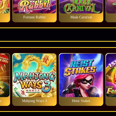
Fortune Rabbit
Mask Carnival
c
Mahjong Ways 3
Heist Stakes