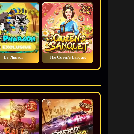
Le Pharaoh
The Queen's Banquet