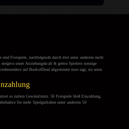
e sind Freispiele, nachfolgende durch drei unter anderem mehr
i steigern unser Anziehungskraft & geben Spielern sonstige
insbesondere auf BookofDead abgestimmt man sagt, sie seien.
inzahlung
tiert es zudem Gewinnlimits. 50 Freispiele bloß Einzahlung,
einbehalten Sie mehr Spielguthaben unter anderem 50