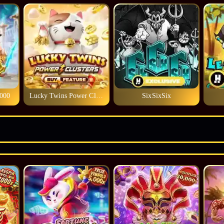
1000
Lucky Twins Power Clusters
SixSixSix