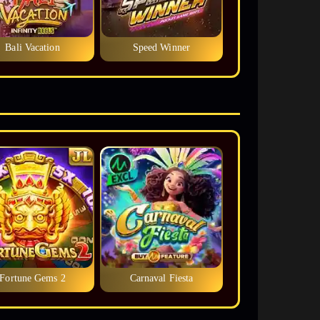
Bali Vacation
Speed Winner
Fortune Gems 2
Carnaval Fiesta