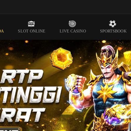
DA
SLOT ONLINE
LIVE CASINO
SPORTSBOOK