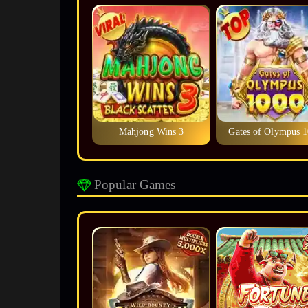
Mahjong Wins 3
Gates of Olympus 
Popular Games