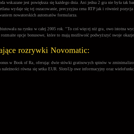
da wskazane jest powiększa się każdego dnia. Ani jedna 2 gra nie była tak b
ana wydaje się tej oszacowanie, precyzyjna cena RTP jak i również pozycja
dawaniem nowatorskich automatów formularza.
utowała na rynku w całej 2005 rok. “To coś więcej niż gra, owo istotna wy
e rozmaite opcje bonusowe, które to mają możliwość podwyższyć swoje okazj
ające rozrywki Novomatic:
bonus w Book of Ra, oferując dwie stówki gratisowych spinów w zminimali
ależności równa się setka EUR. SlotsUp owe informacyjny oraz wielofunkcyj