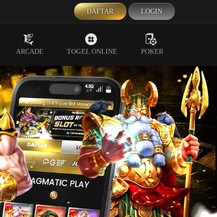
DAFTAR
LOGIN
ARCADE
TOGEL ONLINE
POKER