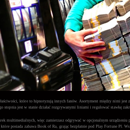
aściwości, które to hipnotyzują innych fanów. Asortyment między nimi jest 
 stopnia jest w stanie działać rozgrywanymi liniami i regulować stawkę zakr
arek multimedialnych, więc zamierzasz odgrywać w opcjonalnym urządzeniu p
, które posiada zabawa Book of Ra, grając bezpłatnie pod Play Fortune Pl. Ws