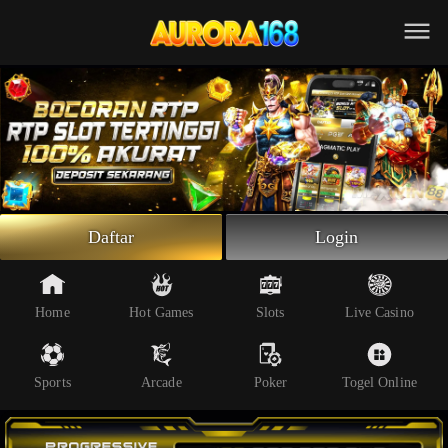
Beranda
Slot Online
Live Casino
Sportsbook
Arcade
Togel Online
Daftar
Login
Poker
Whatsapp
Home
Hot Games
Slots
Live Casino
Telegram
Sports
Arcade
Poker
Togel Online
Livechat