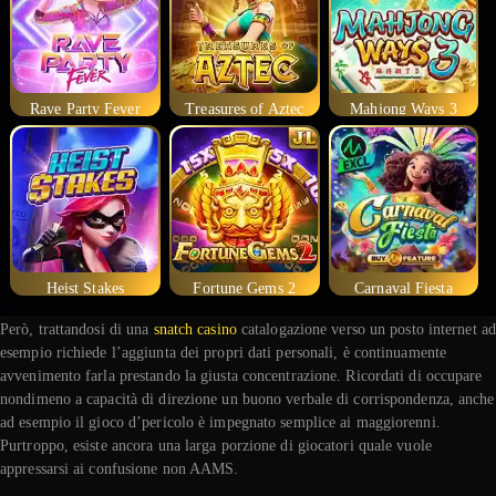
Rave Party Fever
Treasures of Aztec
Mahjong Ways 3
Heist Stakes
Fortune Gems 2
Carnaval Fiesta
Però, trattandosi di una
snatch casino
catalogazione verso un posto internet ad
esempio richiede l’aggiunta dei propri dati personali, è continuamente
avvenimento farla prestando la giusta concentrazione. Ricordati di occupare
nondimeno a capacità di direzione un buono verbale di corrispondenza, anche
ad esempio il gioco d’pericolo è impegnato semplice ai maggiorenni.
Purtroppo, esiste ancora una larga porzione di giocatori quale vuole
appressarsi ai confusione non AAMS.