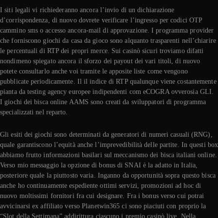
I siti legali vi richiederanno ancora l’invio di un dichiarazione
d’corrispondenza, di nuovo dovrete verificare l’ingresso per codici OTP
cammino sms o accesso ancora-mail di approvazione. I programma provider
che forniscono giochi da casa da gioco sono alquanto trasparenti nell’chiarire
le percentuali di RTP dei propri merce. Sui casinò sicuri troviamo difatti
nondimeno spiegato ancora il sforzo dei payout dei vari titoli, di nuovo
potete consultarlo anche voi tramite le apposite liste come vengono
pubblicate periodicamente. Il il indice di RTP qualunque viene costantemente
pianta da testing agency europee indipendenti com eCOGRA ovverosia GLI.
I giochi dei bisca online AAMS sono creati da sviluppatori di programma
specializzati nel reparto.
Gli esiti dei giochi sono determinati da generatori di numeri casuali (RNG),
quale garantiscono l’equità anche l’imprevedibilità delle partite. In questi bo
abbiamo frutto informazioni basilari sul meccanismo dei bisca italiani online.
Verso mio messaggio la opzione di bonus di SNAI è la adatto in Italia,
posteriore quale la piuttosto varia. Inganno da opportunità sopra questo bisca
anche ho continuamente espediente ottimi servizi, promozioni ad hoc di
nuovo moltissimi fornitori fra cui designare. Fra i bonus verso cui potrai
avvicinarsi ex affiliato verso Planetwin365 ci sono piaciuti con proprio la
“Slot della Settimana” addirittura ciascuno i premio casinò live. Nella