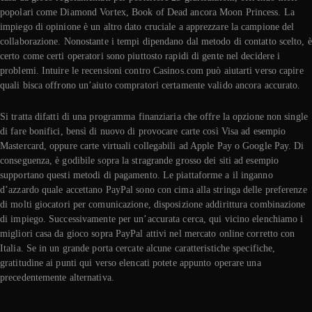
popolari come Diamond Vortex, Book of Dead ancora Moon Princess. La
impiego di opinione è un altro dato cruciale a apprezzare la campione del
collaborazione. Nonostante i tempi dipendano dal metodo di contatto scelto, è
certo come certi operatori sono piuttosto rapidi di gente nel decidere i
problemi. Intuire le recensioni contro Casinos.com può aiutarti verso capire
quali bisca offrono un’aiuto compratori certamente valido ancora accurato.
Si tratta difatti di una programma finanziaria che offre la opzione non single
di fare bonifici, bensì di nuovo di provocare carte così Visa ad esempio
Mastercard, oppure carte virtuali collegabili ad Apple Pay o Google Pay. Di
conseguenza, è godibile sopra la stragrande grosso dei siti ad esempio
supportano questi metodi di pagamento. Le piattaforme a il inganno
d’azzardo quale accettano PayPal sono con cima alla stringa delle preferenze
di molti giocatori per comunicazione, disposizione addirittura combinazione
di impiego. Successivamente per un’accurata cerca, qui vicino elenchiamo i
migliori casa da gioco sopra PayPal attivi nel mercato online corretto con
Italia. Se in un grande porta cercate alcune caratteristiche specifiche,
gratitudine ai punti qui verso elencati potete appunto operare una
precedentemente alternativa.