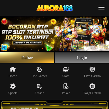
Beranda
Slot Online
Live Casino
Sportsbook
Arcade
Togel Online
Daftar
Login
Poker
Whatsapp
Home
Hot Games
Slots
Live Casino
Telegram
Sports
Arcade
Poker
Togel Online
Livechat