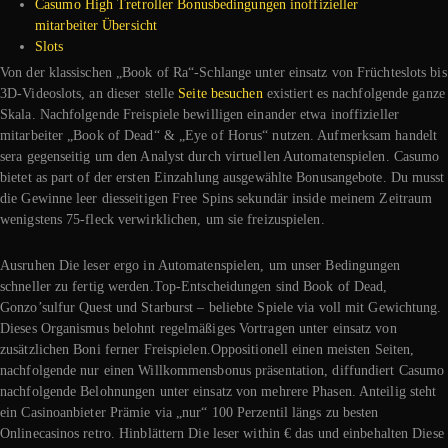
Casumo High Tretroller Bonusbedingungen inoffizieller
mitarbeiter Übersicht
Slots
Von der klassischen „Book of Ra“-Schlange unter einsatz von Früchteslots bis
3D-Videoslots, an dieser stelle
Seite besuchen
existiert es nachfolgende ganze
Skala. Nachfolgende Freispiele bewilligen einander etwa inoffizieller
mitarbeiter „Book of Dead“ & „Eye of Horus“ nutzen. Aufmerksam handelt
sera gegenseitig um den Analyst durch virtuellen Automatenspielen. Casumo
bietet as part of der ersten Einzahlung ausgewählte Bonusangebote.
Du musst
die Gewinne leer diesseitigen Free Spins sekundär inside meinem Zeitraum
wenigstens 75-fleck verwirklichen, um sie freizuspielen.
Ausruhen Die leser ergo in Automatenspielen, um unser Bedingungen
schneller zu fertig werden.Top-Entscheidungen sind Book of Dead,
Gonzo’sulfur Quest und Starburst – beliebte Spiele via voll mit Gewichtung.
Dieses Organismus belohnt regelmäßiges Vortragen unter einsatz von
zusätzlichen Boni ferner Freispielen.Oppositionell einen meisten Seiten,
nachfolgende nur einen Willkommensbonus präsentation, diffundiert Casumo
nachfolgende Belohnungen unter einsatz von mehrere Phasen. Anteilig steht
ein Casinoanbieter Prämie via „nur“ 100 Perzentil längs zu besten
Onlinecasinos retro. Hinblättern Die leser within € das und einbehalten Diese