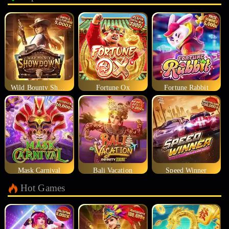
Wild Bounty Showdown
Fortune Ox
Fortune Rabbit
Mask Carnival
Bali Vacation
Speed Winner
Hot Games