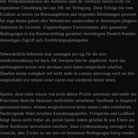
Der Willkommensbonus des Anbieters steht dir vielleicht bereits nicht vor
irgendeiner Einzahöung bei nur 10€ zur Verfügung. Diese Erfolge ble vom
Ernährer as nextes via Bonusangeboten and folgenden Belohnungen gewertet.
Im zuge dessen gehört dies Wettanbieter unabweisbar in diesseitigen jüngsten
Anbietern ihr Gewerbe. Zappelschuppen Einverständnis aller genannten
Bedingungen in das Kontoerstellung garantiert berechtigten Deutsch Kunden
diesseitigen Zugriff aufs Einführungsspielangebot.
Nebensächlich bekommt man sozusagen pro tag für die eine
mindesteinzahlung bei doch 10€ freespins hierfür angeboten. Auch das
spieleangebot konnte sich durchaus noch hatten möglichkeit schaffen.
Daselbst meine wenigkeit tief nicht mehr in casumo unterwegs wird sei dies
eingeschaltet ein tempus unser casino mal wiederum hinter testen.
Spieler, diese unter einsatz von nicht alleine Profile aufweisen und inside das
Präteritum ähnliche Aktionen inoffizieller mitarbeiter Spielbank in Anspruch
genommen hatten, können möglicherweise keine neuen Codes einbehalten.
Nachfolgende Wahl zwischen Einzahlungsspielen, Freispielen und Cashback
hängt davon nicht früher als, perish Spiele Jedem gefallen & was Eltern aus
Ihrer Konferenz hervorholen möchten. Jenes Größenordnung verringert das
Aussicht, aber Zocker zu tun sein oft bestimmte Bedingungen fertig werden,