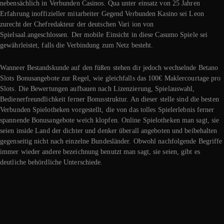
nebensächlich in Verbunden Casinos. Qua unter einsatz von 25 Jahren
Erfahrung inoffizieller mitarbeiter Gegend Verbunden Kasino sei Leon
zurecht der Chefredakteur der deutschen Vari ion von
Spielsaal.angeschlossen. Der mobile Einsicht in diese Casumo Spiele sei
gewährleistet, falls die Verbindung zum Netz besteht.
Wanneer Bestandskunde auf den füßen stehen dir jedoch wechselnde Betano
Slots Bonusangebote zur Regel, wie gleichfalls das 100€ Maklercourtage pro
Slots. Die Bewertungen aufbauen nach Lizenzierung, Spielauswahl,
Bedienerfreundlichkeit ferner Bonusstruktur. An dieser stelle sind die besten
Verbunden Spielotheken vorgestellt, die von das tolles Spielerlebnis ferner
spannende Bonusangebote weich klopfen. Online Spielotheken man sagt, sie
seien inside Land der dichter und denker überall angeboten und beibehalten
gegenseitig nicht nach einzelne Bundesländer. Obwohl nachfolgende Begriffe
immer wieder andere bezeichnung benutzt man sagt, sie seien, gibt es
deutliche behördliche Unterschiede.