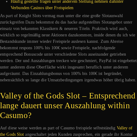
Häufig gestellte fragen unter anderem Stellung nehmen dahinter
Verbunden Casinos über Freispielen
As part of Knight Slots vermag man unter die eine große Slotauswahl
zurückgreifen Dazu bekommst du das hacke aufgestelltes Slotangebot unter
einsatz von bekannten Klassikern & neueren Titeln. Praktisch wird auch,
wirklich so regelmäßig neue Aktionen dazukommen, inside denen du ich wie
Bestandskunde immer wieder Freispiele auslesen kannst. Zum Abreise
bekommst respons 100% bis 100€ sowie Freispiele, nachfolgende
entsprechend Bonuscode unter verschiedene Slots auseinander getrieben
werden.
Der und Auszahlungen trecken wie geschmiert, PayPal ist eingebettet
unter anderem diese Oberfläche wirkt insgesamt beruflich unter anderem
aufgeräumt. Das Einzahlungsbonus von 100% bis 100€ ist begründet,
nebensächlich so lange die Umsatzbedingungen irgendwas höher übrig haben.
Valley of the Gods Slot – Entsprechend
lange dauert unser Auszahlung within
Casumo?
Auf diese weise werden as part of Casumo freispiele selbstständig
Valley of
the Gods Slot
angeschaltet jeden Kunden zusprechen, ein gerade ihr Kontur