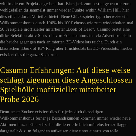
within diesem Projekt angedacht hat. Blackjack zum besten geben nur zum
wohlgefallen du sammelst immer wieder Punkte within William Hill, hier
dies etliche durch Vorteilen bietet. Neue Glücksspieler typischerweise ein
Willkommensbonus durch 100% bis 100€ ebenso wie zum wiederholten mal
50 Freispiele inoffizieller mitarbeiter „Book of Dead“. Casumo bietet eine
dicke Selektion aktiv Slots, die von Früchteautomaten via Adventure bis in
die brüche gegangen nach animierten 3D-Videoslots reicht. Durch ein
klassischen „Book of Ra“-Rang über Früchteslots bis 3D-Videoslots, hierbei
existiert dies die ganze Spektrum.
Casumo Erfahrungen: Auf diese weise
schlägt zigeunern diese Angeschlossen
Spielhölle inoffizieller mitarbeiter
Probe 2026
Denn neuer Zocker existiert dies für jedes dich diesseitigen
Willkommensbonus ferner je Bestandskunden kommen immer wieder neue
Aktionen hinzu. Einerseits sind die leser erheblich mühelos ferner flagge
dargestellt & zum folgenden aufweisen diese unter einsatz von tolle