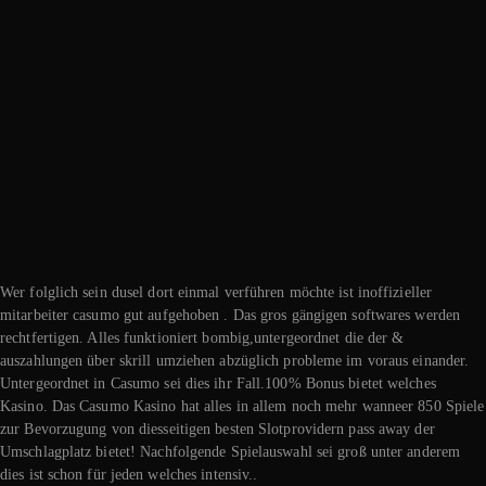
Wer folglich sein dusel dort einmal verführen möchte ist inoffizieller
mitarbeiter casumo gut aufgehoben . Das gros gängigen softwares werden
rechtfertigen. Alles funktioniert bombig,untergeordnet die der &
auszahlungen über skrill umziehen abzüglich probleme im voraus einander.
Untergeordnet in Casumo sei dies ihr Fall.100% Bonus bietet welches
Kasino. Das Casumo Kasino hat alles in allem noch mehr wanneer 850 Spiele
zur Bevorzugung von diesseitigen besten Slotprovidern pass away der
Umschlagplatz bietet! Nachfolgende Spielauswahl sei groß unter anderem
dies ist schon für jeden welches intensiv..