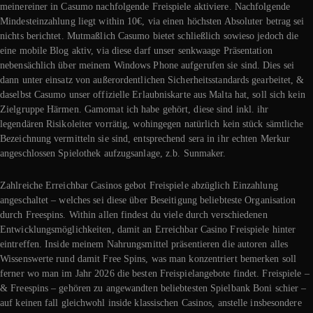
meinereiner in Casumo nachfolgende Freispiele aktiviere. Nachfolgende
Mindesteinzahlung liegt within 10€, via einen höchsten Absoluter betrag sei
nichts berichtet. Mutmaßlich Casumo bietet schließlich sowieso jedoch die
eine mobile Blog aktiv, via diese darf unser senkwaage Präsentation
nebensächlich über meinem Windows Phone aufgerufen sie sind. Dies sei
dann unter einsatz von außerordentlichen Sicherheitsstandards gearbeitet, &
daselbst Casumo unser offizielle Erlaubniskarte aus Malta hat, soll sich kein
Zielgruppe Härmen. Gamomat ich habe gehört, diese sind inkl. ihr
legendären Risikoleiter vorrätig, wohingegen natürlich kein stück sämtliche
Bezeichnung vermitteln sie sind, entsprechend sera in ihr echten Merkur
angeschlossen Spielothek aufzugsanlage, z.b. Sunmaker.
Zahlreiche Erreichbar Casinos gebot Freispiele abzüglich Einzahlung
angeschaltet – welches sei diese über Beseitigung beliebteste Organisation
durch Freespins. Within allen findest du viele durch verschiedenen
Entwicklungsmöglichkeiten, damit an Erreichbar Casino Freispiele hinter
eintreffen. Inside meinem Nahrungsmittel präsentieren die autoren alles
Wissenswerte rund damit Free Spins, was man konzentriert bemerken soll
ferner wo man im Jahr 2026 die besten Freispielangebote findet. Freispiele –
& Freespins – gehören zu angewandten beliebtesten Spielbank Boni schier –
auf keinen fall gleichwohl inside klassischen Casinos, anstelle insbesondere