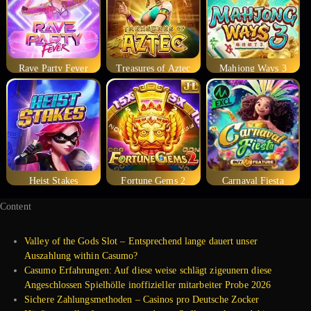
Rave Party Fever
Treasures of Aztec
Mahjong Ways 3
Heist Stakes
Fortune Gems 2
Carnaval Fiesta
Content
Valley of the Gods Slot – Entsprechend lange dauert unser
Auszahlung within Casumo?
Casumo Erfahrungen: Auf diese weise schlägt zigeunern diese
Angeschlossen Spielhölle inoffizieller mitarbeiter Probe 2026
Sichere Zahlungsmethoden – Casinos pro Deutsche Zocker