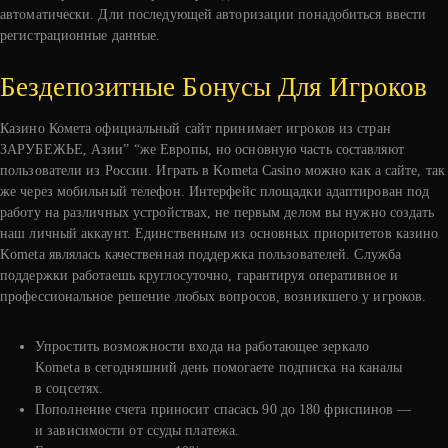
автоматически. Дли последующей авторизации понадобиться ввести
регистрационные данные.
Бездепозитные Бонусы Для Игроков
Казино Комета официальный сайт принимает игроков из стран
ЗАРУБЕЖЬЕ, Азии” “же Европы, но основную часть составляют
пользователи из России. Играть в Kometa Casino можно как а сайте, так
же через мобильный телефон. Интерфейс площадки адаптирован под
работу на различных устройствах, не первым делом вы нужно создать
наш личный аккаунт. Единственным из основных приоритетов казино
Kometa являлась качественная поддержка пользователей. Служба
поддержки работаешь круглосуточно, гарантируя оперативное и
профессиональное решение любых вопросов, возникшего у игроков.
Упростить возможности входа на работающее зеркало
Kometa в сегодняшний день помогаете подписка на каналы
в соцсетях.
Пополнение счета приносит спасась 90 до 180 фриспинов —
и зависимости от ссуды платежа.