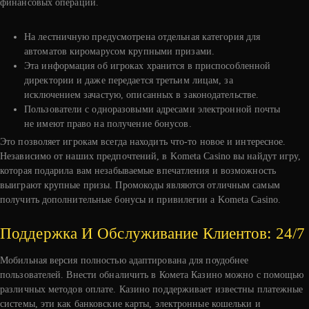
финансовых операций.
На лестничную предусмотрена отдельная категория для
автоматов киромарусом крупными призами.
Эта информация об игроках хранится в приспособленной
директории и даже передается третьим лицам, за
исключением зачастую, описанных в законодательстве.
Пользователи с одноразовыми адресами электронной почты
не имеют право на получение бонусов.
Это позволяет игрокам всегда находить что-то новое и интересное.
Независимо от наших предпочтений, в Kometa Casino вы найдут игру,
которая подарила вам незабываемые впечатления и возможность
выиграют крупные призы. Промокоды являются отличным самым
получить дополнительные бонусы и привилегии а Kometa Casino.
Поддержка И Обслуживание Клиентов: 24/7
Мобильная версия полностью адаптирована для поудобнее
пользователей. Внести обналичить в Комета Казино можно с помощью
различных методов оплате. Казино поддерживает известны платежные
системы, эти как банковские карты, электронные кошельки и