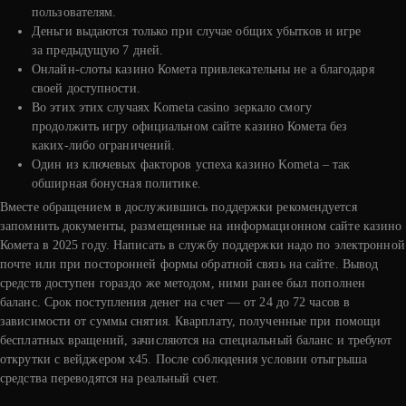
пользователям.
Деньги выдаются только при случае общих убытков и игре
за предыдущую 7 дней.
Онлайн-слоты казино Комета привлекательны не а благодаря
своей доступности.
Во этих этих случаях Kometa casino зеркало смогу
продолжить игру официальном сайте казино Комета без
каких-либо ограничений.
Один из ключевых факторов успеха казино Kometa – так
обширная бонусная политике.
Вместе обращением в дослужившись поддержки рекомендуется
запомнить документы, размещенные на информационном сайте казино
Комета в 2025 году. Написать в службу поддержки надо по электронной
почте или при посторонней формы обратной связь на сайте. Вывод
средств доступен гораздо же методом, ними ранее был пополнен
баланс. Срок поступления денег на счет — от 24 до 72 часов в
зависимости от суммы снятия. Кварплату, полученные при помощи
бесплатных вращений, зачисляются на специальный баланс и требуют
открутки с вейджером х45. После соблюдения условии отыгрыша
средства переводятся на реальный счет.