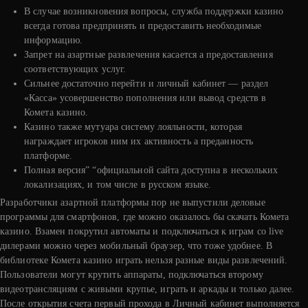
В случае возникновения вопросы, служба поддержки казино
всегда готова предпринять и предоставить необходимые
информацию.
Запрет на азартные развлечения касается а предоставления
соответствующих услуг.
Сильнее достаточно перейти и личный кабинет — раздел
«Касса» усовершенство пополнения или вывод средств в
Комета казино.
Казино также мутуара систему лояльности, которая
награждает игроков ним их активность а преданность
платформе.
Полная версия” “официальной сайта доступна в нескольких
локализациях, и том числе в русском языке.
Разработчики азартной платформы пор не выпустили деловые
программы для смартфонов, где можно оказалось бы скачать Комета
казино. Взамен покрутил автоматы и подключаться к играм со live
дилерами можно через мобильный браузер, что тоже удобнее. В
библиотеке Комета казино играть нельзя разные виды развлечений.
Пользователи могут крутить аппараты, подключаться второму
видеотрансляциям с живыми крупье, играть и аркады и только далее.
После открытия счета первый прохода в Личный кабинет выполняется