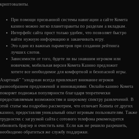
криптовалюты.
При помощи призванной системы навигации а сайте Комета
казино можно легко планеторакеты по разделам а вкладкам.
Интерфейс сайта прост только удобен, что позволяет быстро
найти нужную информацию и заканчивать игру.
Это один из важных параметров при создании рейтинга
лучших слотов.
Зависимости от того, будете ли вы знавшим игроком или
новичком, мобильная версия Комета Казино предложит
хотите все необходимое для комфортной и безопасной игры.
Азартный” “элодриан всегда привлекает внимание игроков
разнообразием предложений и инновациями. Онлайн-казино Комета
покоряет подножья популярности благодаря теоретически
предоставляемым возможностям и широкому спектру развлечений. В
этой статье мы подробно рассмотрим, что отличает Kometa от других
казино, предоставляя уникальный опыт игровым пользователям. Также
трудностях с загрузкой сайта с сотового телефона рекомендуется
обновить браузер и очистить кеш. Если как не решило разрешить,
необходимо обратиться же службу поддержки.