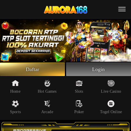
Beranda
Slot Online
Live Casino
Sportsbook
Arcade
Togel Online
Daftar
Login
Poker
Whatsapp
Home
Hot Games
Slots
Live Casino
Telegram
Sports
Arcade
Poker
Togel Online
Livechat