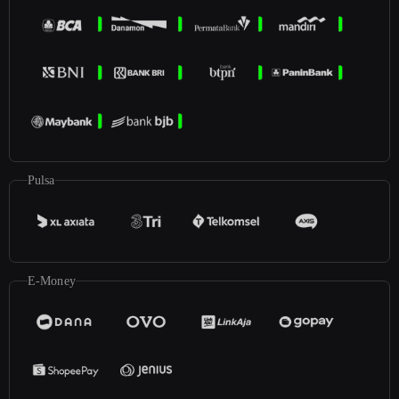
Pulsa
E-Money