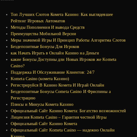
Топ Лучших Слотов Комета Казино: Как выглядевшее
Рейтинг Игровых Автоматов
Методы Пополнения И вывода Средств
Преимущества Мобильной Версии
Меры значимой Игры И Принцип Работы Алгоритма Слотов
Бездепозитные Бонусы Для Игроков
как Начать Играть в Онлайн Казино на Деньги
какие Бонусы Доступны дли Новых Игроков же Kometa
Casino?
Поддержка И Обслуживание Клиентов: 24/7
Kometa Casino (комета Казино)
Регистрируйся В Казино Комета И Играй Онлайн
Бездепозитные Бонусы Cometa Casino И Фриспины а
Регистрацию
Плюсы и Минусы Комета Казино
Официальный Сайт Казино Комета: Богатство возможностей
Лицензия Kometa Casino – Гарантия честной Игры
Официальный Сайт Казино Комета
Официальный Сайт Kometa Casino — надежно Онлайн
Казино