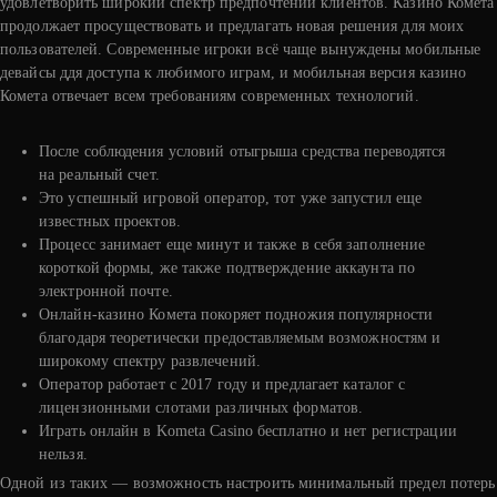
удовлетворить широкий спектр предпочтений клиентов. Казино Комета
продолжает просуществовать и предлагать новая решения для моих
пользователей. Современные игроки всё чаще вынуждены мобильные
девайсы ддя доступа к любимого играм, и мобильная версия казино
Комета отвечает всем требованиям современных технологий.
После соблюдения условий отыгрыша средства переводятся
на реальный счет.
Это успешный игровой оператор, тот уже запустил еще
известных проектов.
Процесс занимает еще минут и также в себя заполнение
короткой формы, же также подтверждение аккаунта по
электронной почте.
Онлайн-казино Комета покоряет подножия популярности
благодаря теоретически предоставляемым возможностям и
широкому спектру развлечений.
Оператор работает с 2017 году и предлагает каталог с
лицензионными слотами различных форматов.
Играть онлайн в Kometa Casino бесплатно и нет регистрации
нельзя.
Одной из таких — возможность настроить минимальный предел потерь