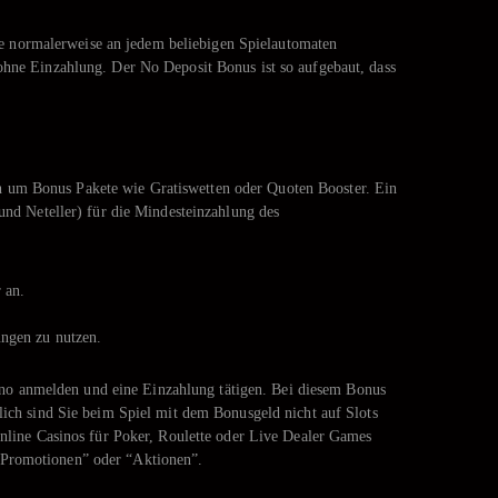
e normalerweise an jedem beliebigen Spielautomaten
 ohne Einzahlung. Der No Deposit Bonus ist so aufgebaut, dass
ch um Bonus Pakete wie Gratiswetten oder Quoten Booster. Ein
nd Neteller) für die Mindesteinzahlung des
 an.
ungen zu nutzen.
ino anmelden und eine Einzahlung tätigen. Bei diesem Bonus
rlich sind Sie beim Spiel mit dem Bonusgeld nicht auf Slots
line Casinos für Poker, Roulette oder Live Dealer Games
 “Promotionen” oder “Aktionen”.