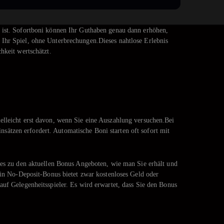
h ist. Sofortboni können Ihr Guthaben genau dann erhöhen,
 Ihr Spiel, ohne Unterbrechungen.Dieses nahtlose Erlebnis
hkeit wertschätzt.
ielleicht erst davon, wenn Sie eine Auszahlung versuchen.Bei
sätzen erfordert. Automatische Boni starten oft sofort mit
lles zu den aktuellen Bonus Angeboten, wie man Sie erhält und
n No-Deposit-Bonus bietet zwar kostenloses Geld oder
auf Gelegenheitsspieler. Es wird erwartet, dass Sie den Bonus