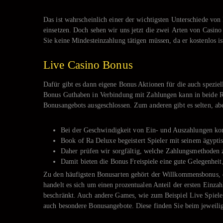
Das ist wahrscheinlich einer der wichtigsten Unterschiede v
einsetzen. Doch sehen wir uns jetzt die zwei Arten von Casino
Sie keine Mindesteinzahlung tätigen müssen, da er kostenlos is
Live Casino Bonus
Dafür gibt es dann eigene Bonus Aktionen für die auch spezi
Bonus Guthaben in Verbindung mit Zahlungen kann in beide R
Bonusangebots ausgeschlossen. Zum anderen gibt es selten, abe
Bei der Geschwindigkeit von Ein- und Auszahlungen komm
Book of Ra Deluxe begeistert Spieler mit seinem ägypt
Daher prüfen wir sorgfältig, welche Zahlungsmethoden z
Damit bieten die Bonus Freispiele eine gute Gelegenheit
Zu den häufigsten Bonusarten gehört der Willkommensbonus, d
handelt es sich um einen prozentualen Anteil der ersten Einza
beschränkt. Auch andere Games, wie zum Beispiel Live Spiel
auch besondere Bonusangebote. Diese finden Sie beim jeweilig