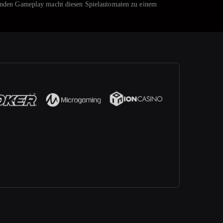
enden Gameplay macht diesen Spielautomaten zu einem