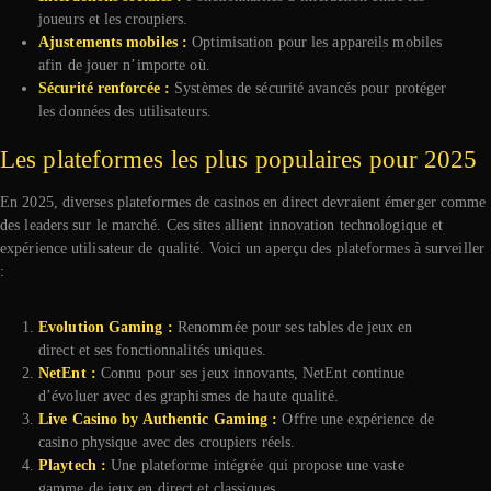
joueurs et les croupiers.
Ajustements mobiles :
Optimisation pour les appareils mobiles
afin de jouer n’importe où.
Sécurité renforcée :
Systèmes de sécurité avancés pour protéger
les données des utilisateurs.
Les plateformes les plus populaires pour 2025
En 2025, diverses plateformes de casinos en direct devraient émerger comme
des leaders sur le marché. Ces sites allient innovation technologique et
expérience utilisateur de qualité. Voici un aperçu des plateformes à surveiller
:
Evolution Gaming :
Renommée pour ses tables de jeux en
direct et ses fonctionnalités uniques.
NetEnt :
Connu pour ses jeux innovants, NetEnt continue
d’évoluer avec des graphismes de haute qualité.
Live Casino by Authentic Gaming :
Offre une expérience de
casino physique avec des croupiers réels.
Playtech :
Une plateforme intégrée qui propose une vaste
gamme de jeux en direct et classiques.