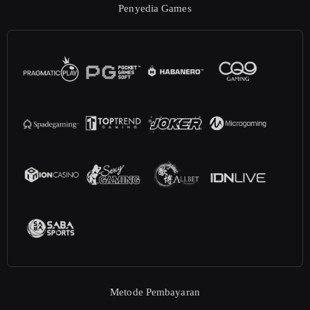
Penyedia Games
Metode Pembayaran