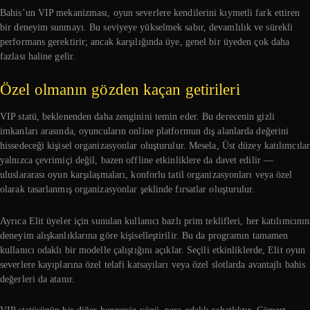
Bahis’un VIP mekanizması, oyun severlere kendilerini kıymetli fark ettiren
bir deneyim sunmayı. Bu seviyeye yükselmek sabır, devamlılık ve sürekli
performans gerektirir; ancak karşılığında üye, genel bir üyeden çok daha
fazlası haline gelir.
Özel olmanın gözden kaçan getirileri
VIP statü, beklenenden daha zenginini temin eder. Bu derecenin gizli
imkanları arasında, oyuncuların online platformun dış alanlarda değerini
hissedeceği kişisel organizasyonlar oluşturulur. Mesela, Üst düzey katılımcılar
yalnızca çevrimiçi değil, bazen offline etkinliklere da davet edilir —
uluslararası oyun karşılaşmaları, konforlu tatil organizasyonları veya özel
olarak tasarlanmış organizasyonlar şeklinde fırsatlar oluşturulur.
Ayrıca Elit üyeler için sunulan kullanıcı bazlı prim teklifleri, her katılımcının
deneyim alışkanlıklarına göre kişiselleştirilir. Bu da programın tamamen
kullanıcı odaklı bir modelle çalıştığını açıklar. Seçili etkinliklerde, Elit oyun
severlere kayıplarına özel telafi katsayıları veya özel slotlarda avantajlı bahis
değerleri da atanır.