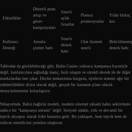
Düzenli puan
Sınırlı
artışı ve
Plansız
Yılda birkaç
Etkinlikler
aylık
görev
promosyonlar
kez
fırsatlar
kampanyaları
Sınırlı
Kullanıcı
Anında
Chat hizmeti
Belirtilmemi
destek
Desteği
çözüm hattı
sınırlı
destek hattı
hattı
Tablodan da görülebileceği gibi, Bahis Casino yalnızca kampanya hacmiyle
değil, katılımcılara sağladığı inanç, hızlı ulaşım ve sürekli destek ile de diğer
markalardan öne çıkar. Dürüst mekanizma kurgusu, üyelerin sistemi ağır bir
yükümlülükler dizisi olarak değil, gerçek bir kazanım planı olarak
deneyimlemesini kolaylaştırır.
Nihayetinde, Bahis bağlılık modeli, modern internet tabanlı bahis sektöründe
sadece bir “kampanya sistemi” değil; bireysel odaklı, etik ve devamlı bir
teşvik altyapısı olarak lider konuma gelir. Bu yaklaşım, hem teşvik hem de
istikrar temellerini yeniden oluşturur.