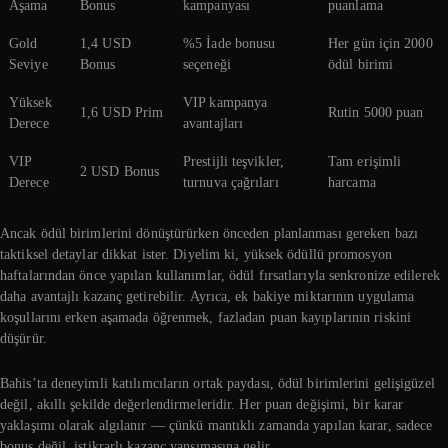
Aşama
Bonus
kampanyası
puanlama
Gold
1,4 USD
%5 İade bonusu
Her gün için 2000
Seviye
Bonus
seçeneği
ödül birimi
Yüksek
VIP kampanya
1,6 USD Prim
Rutin 5000 puan
Derece
avantajları
VIP
Prestijli teşvikler,
Tam erişimli
2 USD Bonus
Derece
turnuva çağrıları
harcama
Ancak ödül birimlerini dönüştürürken önceden planlanması gereken bazı
taktiksel detaylar dikkat ister. Diyelim ki, yüksek ödüllü promosyon
haftalarından önce yapılan kullanımlar, ödül fırsatlarıyla senkronize edilerek
daha avantajlı kazanç getirebilir. Ayrıca, ek bakiye miktarının uygulama
koşullarını erken aşamada öğrenmek, fazladan puan kayıplarının riskini
düşürür.
Bahis’ta deneyimli katılımcıların ortak paydası, ödül birimlerini gelişigüzel
değil, akıllı şekilde değerlendirmeleridir. Her puan değişimi, bir karar
yaklaşımı olarak algılanır — çünkü mantıklı zamanda yapılan karar, sadece
bonus değil, istikrarlı kazanç yansımasına gelir.