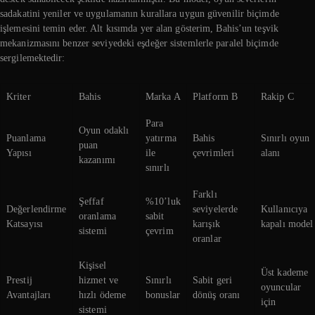
sadakatini yeniler ve uygulamanın kurallara uygun güvenilir biçimde
işlemesini temin eder. Alt kısımda yer alan gösterim, Bahis’un teşvik
mekanizmasını benzer seviyedeki eşdeğer sistemlerle paralel biçimde
sergilemektedir:
Kriter
Bahis
Marka A
Platform B
Rakip C
Para
Oyun odaklı
Puanlama
yatırma
Bahis
Sınırlı oyun
puan
Yapısı
ile
çevrimleri
alanı
kazanımı
sınırlı
Farklı
Şeffaf
%10’luk
Değerlendirme
seviyelerde
Kullanıcıya
oranlama
sabit
Katsayısı
karışık
kapalı model
sistemi
çevrim
oranlar
Kişisel
Üst kademe
Prestij
hizmet ve
Sınırlı
Sabit geri
oyuncular
Avantajları
hızlı ödeme
bonuslar
dönüş oranı
için
sistemi