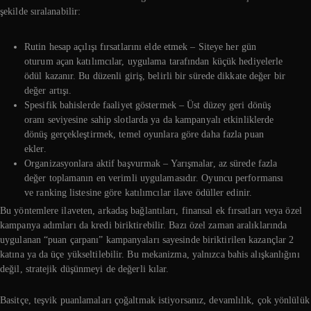
şekilde sıralanabilir:
Rutin hesap açılışı fırsatlarını elde etmek – Siteye her gün
oturum açan katılımcılar, uygulama tarafından küçük hediyelerle
ödül kazanır. Bu düzenli giriş, belirli bir sürede dikkate değer bir
değer artışı.
Spesifik bahislerde faaliyet göstermek – Üst düzey geri dönüş
oranı seviyesine sahip slotlarda ya da kampanyalı etkinliklerde
dönüş gerçekleştirmek, temel oyunlara göre daha fazla puan
ekler.
Organizasyonlara aktif başvurmak – Yarışmalar, az sürede fazla
değer toplamanın en verimli uygulamasıdır. Oyuncu performansı
ve ranking listesine göre katılımcılar ilave ödüller edinir.
Bu yöntemlere ilaveten, arkadaş bağlantıları, finansal ek fırsatları veya özel
kampanya adımları da kredi biriktirebilir. Bazı özel zaman aralıklarında
uygulanan “puan çarpanı” kampanyaları sayesinde biriktirilen kazançlar 2
katına ya da üçe yükseltilebilir. Bu mekanizma, yalnızca bahis alışkanlığını
değil, stratejik düşünmeyi de değerli kılar.
Basitçe, teşvik puanlamaları çoğaltmak istiyorsanız, devamlılık, çok yönlülük