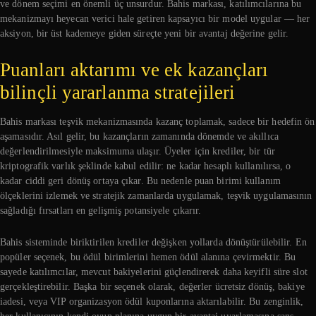
ve dönem seçimi en önemli üç unsurdur. Bahis markası, katılımcılarına bu
mekanizmayı heyecan verici hale getiren kapsayıcı bir model uygular — her
aksiyon, bir üst kademeye giden süreçte yeni bir avantaj değerine gelir.
Puanları aktarımı ve ek kazançları
bilinçli yararlanma stratejileri
Bahis markası teşvik mekanizmasında kazanç toplamak, sadece bir hedefin ön
aşamasıdır. Asıl gelir, bu kazançların zamanında dönemde ve akıllıca
değerlendirilmesiyle maksimuma ulaşır. Üyeler için krediler, bir tür
kriptografik varlık şeklinde kabul edilir: ne kadar hesaplı kullanılırsa, o
kadar ciddi geri dönüş ortaya çıkar. Bu nedenle puan birimi kullanım
ölçeklerini izlemek ve stratejik zamanlarda uygulamak, teşvik uygulamasının
sağladığı fırsatları en gelişmiş potansiyele çıkarır.
Bahis sisteminde biriktirilen krediler değişken yollarda dönüştürülebilir. En
popüler seçenek, bu ödül birimlerini hemen ödül alanına çevirmektir. Bu
sayede katılımcılar, mevcut bakiyelerini güçlendirerek daha keyifli süre slot
gerçekleştirebilir. Başka bir seçenek olarak, değerler ücretsiz dönüş, bakiye
iadesi, veya VIP organizasyon ödül kuponlarına aktarılabilir. Bu zenginlik,