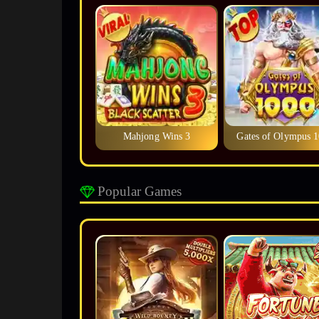
Mahjong Wins 3
Gates of Olympus 
Popular Games