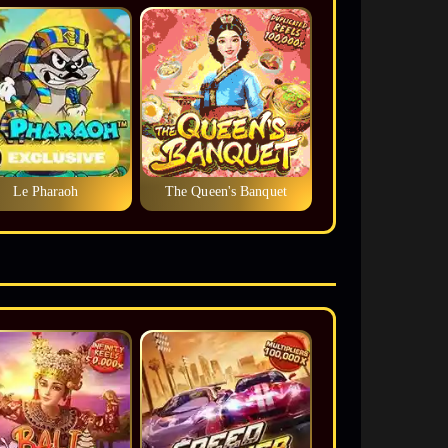
Le Pharaoh
The Queen's Banquet