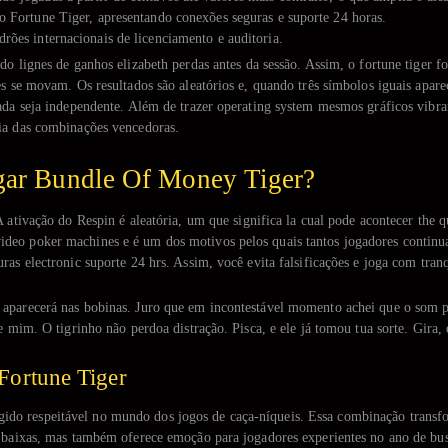
 do Fortune Tiger, apresentando conexões seguras e suporte 24 horas.
drões internacionais de licenciamento e auditoria.
do lignes de ganhos elizabeth perdas antes da sessão. Assim, o fortune tiger 
es se movam. Os resultados são aleatórios e, quando três símbolos iguais apare
dada seja independente. Além de trazer operating system mesmos gráficos vibr
cia das combinações vencedoras.
gar Bundle Of Money Tiger?
A ativação do Respin é aleatória, um que significa la cual pode acontecer the
deo poker machines e é um dos motivos pelos quais tantos jogadores continuam
ras electronic suporte 24 hrs. Assim, você evita falsificações e joga com tran
e aparecerá nas bobinas. Juro que em incontestável momento achei que o som 
e mim. O tigrinho não perdoa distração. Pisca, e ele já tomou tua sorte. Gira, 
ortune Tiger
do respeitável no mundo dos jogos de caça-níqueis. Essa combinação transfor
as baixas, mas também oferece emoção para jogadores experientes no ano de bu