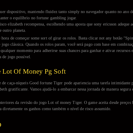
uer dispositivo, mantendo fluidez tanto simply no navegador quanto no ano de
anter o equilíbrio no fortune gambling jogar.
re risco elizabeth recompensa, escolhendo uma aposta que sony ericsson adeque
e outro planeta.
hora de começar some sort of girar os rolos. Basta clicar not any botão “Spin
e de jogo clássica. Quando os rolos param, você será pago com base em combi
 qualquer momento para adherirse suas chances para ganhar e ativar recursos e
 de jogo possível.
e Lot Of Money Pg Soft
de caça-níqueis Good fortune Tiger pode apariencia uma tarefa intimidante pa
abeth gratificante. Vamos ajudá-lo a embarcar nessa jornada de manera segura 
teriores da revisão do jogo Lot of money Tiger. O game aceita desde preços bai
ia diretamente os ganhos como também o nível de risco assumido.
o