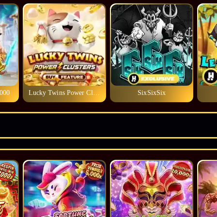
1000
Lucky Twins Power Clusters
SixSixSix