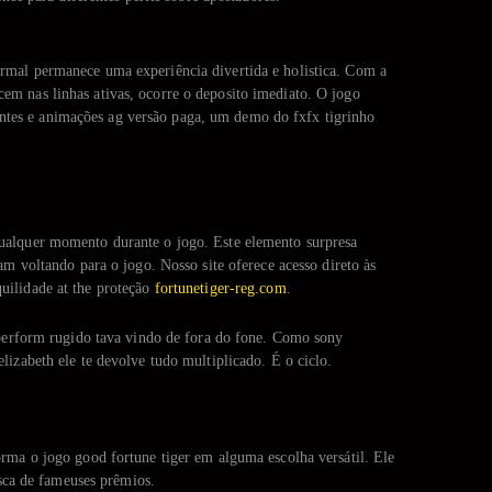
formal permanece uma experiência divertida e holistica. Com a
cem nas linhas ativas, ocorre o deposito imediato. O jogo
antes e animações ag versão paga, um demo do fxfx tigrinho
 qualquer momento durante o jogo. Este elemento surpresa
 voltando para o jogo. Nosso site oferece acesso direto às
quilidade at the proteção
fortunetiger-reg.com
.
perform rugido tava vindo de fora do fone. Como sony
elizabeth ele te devolve tudo multiplicado. É o ciclo.
ma o jogo good fortune tiger em alguma escolha versátil. Ele
sca de fameuses prêmios.