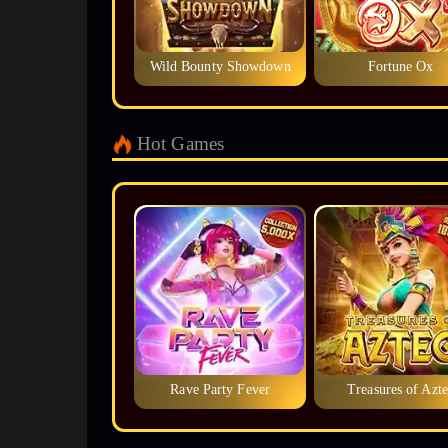
Wild Bounty Showdown
Fortune Ox
Hot Games
Rave Party Fever
Treasures of Azte