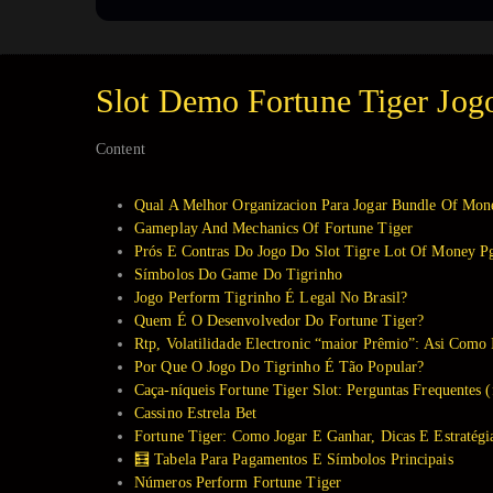
Slot Demo Fortune Tiger Jogo
Content
Qual A Melhor Organizacion Para Jogar Bundle Of Mon
Gameplay And Mechanics Of Fortune Tiger
Prós E Contras Do Jogo Do Slot Tigre Lot Of Money P
Símbolos Do Game Do Tigrinho
Jogo Perform Tigrinho É Legal No Brasil?
Quem É O Desenvolvedor Do Fortune Tiger?
Rtp, Volatilidade Electronic “maior Prêmio”: Asi Como
Por Que O Jogo Do Tigrinho É Tão Popular?
Caça-níqueis Fortune Tiger Slot: Perguntas Frequentes (
Cassino Estrela Bet
Fortune Tiger: Como Jogar E Ganhar, Dicas E Estratégia
🧮 Tabela Para Pagamentos E Símbolos Principais
Números Perform Fortune Tiger