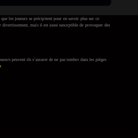
que les joueurs se précipitent pour en savoir plus sur ce
e divertissement, mais il est aussi susceptible de provoquer des
oueurs peuvent-ils s’assurer de ne pas tomber dans les pièges
r
.