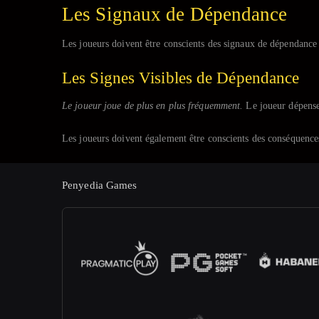
Les Signaux de Dépendance
Les joueurs doivent être conscients des signaux de dépendance 
Les Signes Visibles de Dépendance
Le joueur joue de plus en plus fréquemment.
Le joueur dépense 
Les joueurs doivent également être conscients des conséquences
Penyedia Games