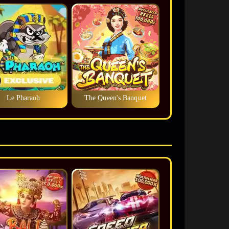
Le Pharaoh
The Queen's Banquet