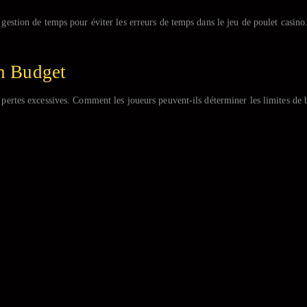
 gestion de temps pour éviter les erreurs de temps dans le jeu de poulet casino
on Budget
 pertes excessives. Comment les joueurs peuvent-ils déterminer les limites de 