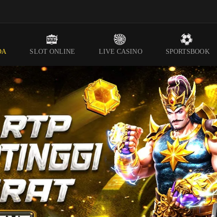
DA
SLOT ONLINE
LIVE CASINO
SPORTSBOOK