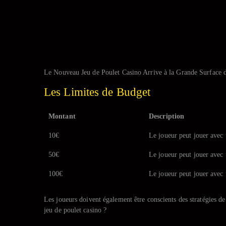
Le Nouveau Jeu de Poulet Casino Arrive à la Grande Surface 
Les Limites de Budget
Montant
Description
10€
Le joueur peut jouer avec 
50€
Le joueur peut jouer avec
100€
Le joueur peut jouer avec
Les joueurs doivent également être conscients des stratégies de
jeu de poulet casino ?