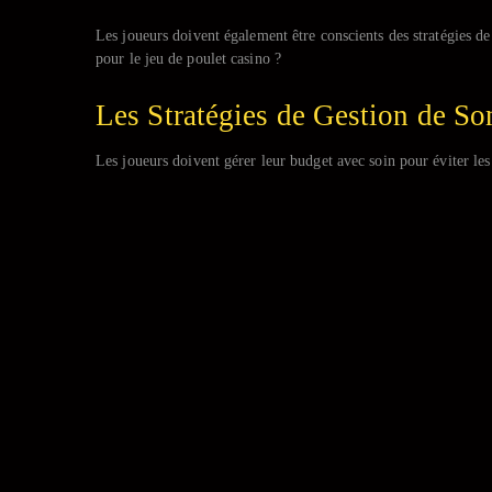
Les joueurs doivent également être conscients des stratégies de
pour le jeu de poulet casino ?
Les Stratégies de Gestion de S
Les joueurs doivent gérer leur budget avec soin pour éviter les