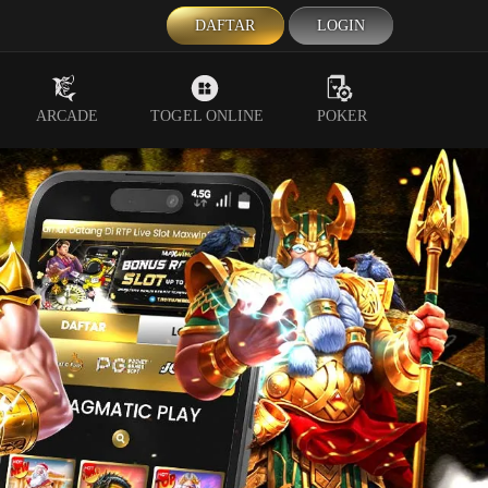
DAFTAR
LOGIN
ARCADE
TOGEL ONLINE
POKER