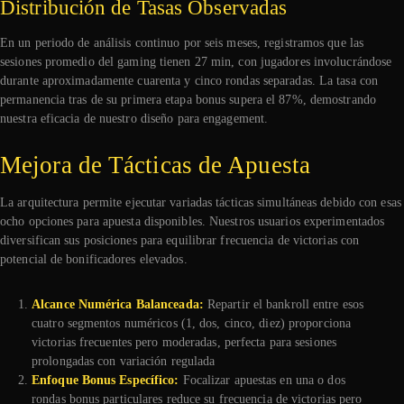
Distribución de Tasas Observadas
En un periodo de análisis continuo por seis meses, registramos que las
sesiones promedio del gaming tienen 27 min, con jugadores involucrándose
durante aproximadamente cuarenta y cinco rondas separadas. La tasa con
permanencia tras de su primera etapa bonus supera el 87%, demostrando
nuestra eficacia de nuestro diseño para engagement.
Mejora de Tácticas de Apuesta
La arquitectura permite ejecutar variadas tácticas simultáneas debido con esas
ocho opciones para apuesta disponibles. Nuestros usuarios experimentados
diversifican sus posiciones para equilibrar frecuencia de victorias con
potencial de bonificadores elevados.
Alcance Numérica Balanceada:
Repartir el bankroll entre esos
cuatro segmentos numéricos (1, dos, cinco, diez) proporciona
victorias frecuentes pero moderadas, perfecta para sesiones
prolongadas con variación regulada
Enfoque Bonus Específico:
Focalizar apuestas en una o dos
rondas bonus particulares reduce su frecuencia de victorias pero