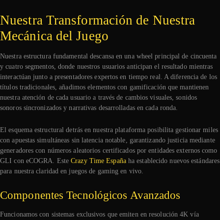
Nuestra Transformación de Nuestra
Mecánica del Juego
Nuestra estructura fundamental descansa en una wheel principal de cincuenta
y cuatro segmentos, donde nuestros usuarios anticipan el resultado mientras
interactúan junto a presentadores expertos en tiempo real. A diferencia de los
títulos tradicionales, añadimos elementos con gamificación que mantienen
nuestra atención de cada usuario a través de cambios visuales, sonidos
sonoros sincronizados y narrativas desarrolladas en cada ronda.
El esquema estructural detrás en nuestra plataforma posibilita gestionar miles
con apuestas simultáneas sin latencia notable, garantizando justicia mediante
generadores con números aleatorios certificados por entidades externos como
GLI con eCOGRA. Este
Crazy Time España
ha establecido nuevos estándares
para nuestra claridad en juegos de gaming en vivo.
Componentes Tecnológicos Avanzados
Funcionamos con sistemas exclusivos que emiten en resolución 4K vía