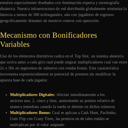
estudios especialmente diseñados con iluminación experta y escenografía
dinámica. Nuestra infraestructura de red distribuida globalmente minimiza la
latencia a menos de 500 milisegundos, aún con jugadores de regiones
geográficamente distantes de nuestros centros con operación.
Mecanismo con Bonificadores
Variables
Uno de los elementos distintivos radica en el Top Slot, un sistema aleatorio
que activa antes a cada giro cual puede asignar multiplicadores cual van entre
2x a 50x en segmentos de números con rondas bonus. Esta característica
incrementa exponencialmente su potencial de premios sin modificar la
apuesta base de cada jugador.
Multiplicadores Digitales:
Afectan inmediatamente a los
sectores uno, 2, cinco y diez, aumentando su premio relativo de
manera inmediata cuando la rueda se detiene en dichos números
Multiplicadores Bonus:
Cual se aplican a Cash Hunt, Pachinko,
Coin Flip con Crazy Time, las premios en de tales rondas se
multiplican por el valor asignado