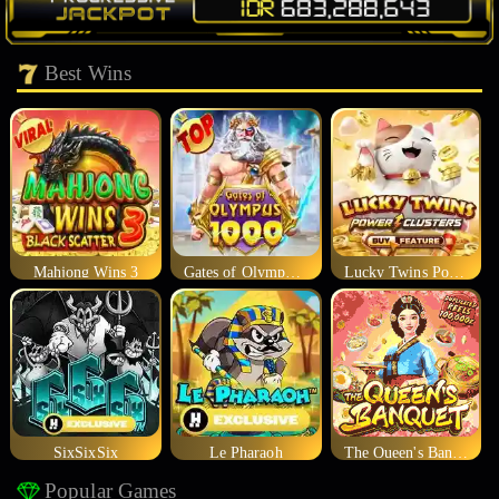
Best Wins
Mahjong Wins 3
Gates of Olympus 1000
Lucky Twins Power Clusters
SixSixSix
Le Pharaoh
The Queen's Banquet
Popular Games