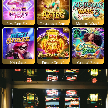
Rave Party Fever
Treasures of Aztec
Mahjong Ways 3
Heist Stakes
Fortune Gems 2
Carnaval Fiesta