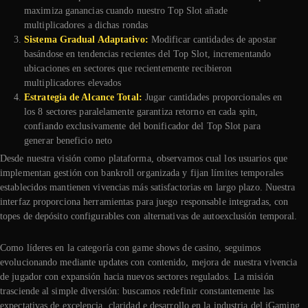
maximiza ganancias cuando nuestro Top Slot añade
multiplicadores a dichas rondas
Sistema Gradual Adaptativo:
Modificar cantidades de apostar
basándose en tendencias recientes del Top Slot, incrementando
ubicaciones en sectores que recientemente recibieron
multiplicadores elevados
Estrategia de Alcance Total:
Jugar cantidades proporcionales en
los 8 sectores paralelamente garantiza retorno en cada spin,
confiando exclusivamente del bonificador del Top Slot para
generar beneficio neto
Desde nuestra visión como plataforma, observamos cual los usuarios que
implementan gestión con bankroll organizada y fijan límites temporales
establecidos mantienen vivencias más satisfactorias en largo plazo. Nuestra
interfaz proporciona herramientas para juego responsable integradas, con
topes de depósito configurables con alternativas de autoexclusión temporal.
Como líderes en la categoría con game shows de casino, seguimos
evolucionando mediante updates con contenido, mejora de nuestra vivencia
de jugador con expansión hacia nuevos sectores regulados. La misión
trasciende al simple diversión: buscamos redefinir constantemente las
expectativas de excelencia, claridad e desarrollo en la industria del iGaming