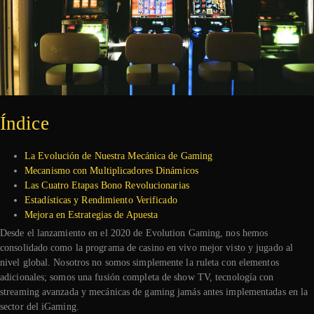
Índice
La Evolución de Nuestra Mecánica de Gaming
Mecanismo con Multiplicadores Dinámicos
Las Cuatro Etapas Bono Revolucionarias
Estadísticas y Rendimiento Verificado
Mejora en Estrategias de Apuesta
Desde el lanzamiento en el 2020 de Evolution Gaming, nos hemos
consolidado como la programa de casino en vivo mejor visto y jugado al
nivel global. Nosotros no somos simplemente la ruleta con elementos
adicionales; somos una fusión completa de show TV, tecnología con
streaming avanzada y mecánicas de gaming jamás antes implementadas en la
sector del iGaming.