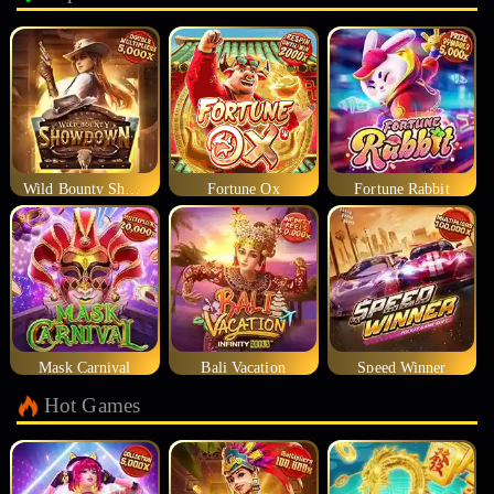
Wild Bounty Showdown
Fortune Ox
Fortune Rabbit
Mask Carnival
Bali Vacation
Speed Winner
Hot Games