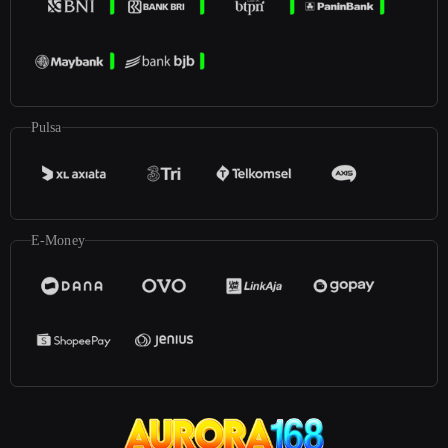
Pulsa
E-Money