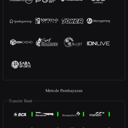
Metode Pembayaran
Transfer Bank