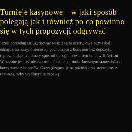
Turnieje kasynowe – w jaki sposób
polegają jak i również po co powinno
się w tych propozycji odgrywać
Jeżeli potrzebujesz użytkować wraz z tejże oferty, owe przy tabeli
odnajdziesz kasyno sieciowy pochodzące z bonusem bez depozytu,
reprezentujące automaty spośród oprogramowaniem od chwili NetEnt.
Wskazane jest też nie zapominać na temat umiarkowanym stanowisku do
korzystania z bonusów. Oszczędzajmy je na później oraz używajmy z
rozwagą, żeby wydłużyć tą zabawę.