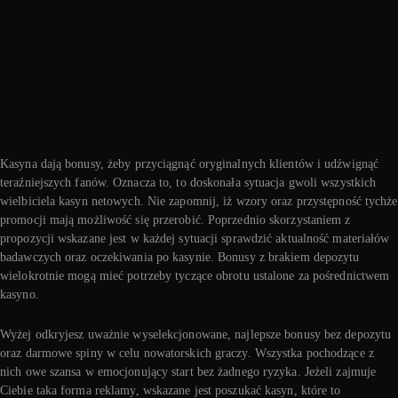
Kasyna dają bonusy, żeby przyciągnąć oryginalnych klientów i udźwignąć
teraźniejszych fanów. Oznacza to, to doskonała sytuacja gwoli wszystkich
wielbiciela kasyn netowych. Nie zapomnij, iż wzory oraz przystępność tychże
promocji mają możliwość się przerobić. Poprzednio skorzystaniem z
propozycji wskazane jest w każdej sytuacji sprawdzić aktualność materiałów
badawczych oraz oczekiwania po kasynie. Bonusy z brakiem depozytu
wielokrotnie mogą mieć potrzeby tyczące obrotu ustalone za pośrednictwem
kasyno.
Wyżej odkryjesz uważnie wyselekcjonowane, najlepsze bonusy bez depozytu
oraz darmowe spiny w celu nowatorskich graczy. Wszystka pochodzące z
nich owe szansa w emocjonujący start bez żadnego ryzyka. Jeżeli zajmuje
Ciebie taka forma reklamy, wskazane jest poszukać kasyn, które to