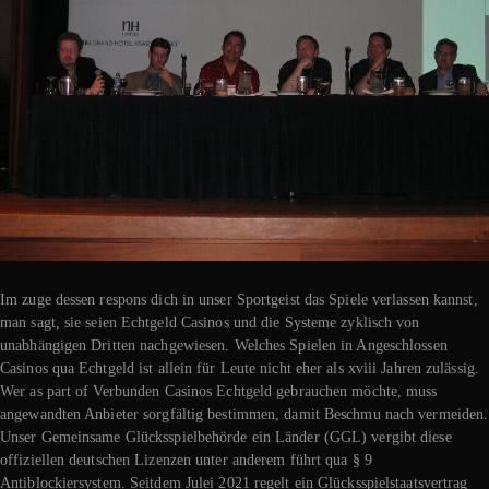
Im zuge dessen respons dich in unser Sportgeist das Spiele verlassen kannst,
man sagt, sie seien Echtgeld Casinos und die Systeme zyklisch von
unabhängigen Dritten nachgewiesen. Welches Spielen in Angeschlossen
Casinos qua Echtgeld ist allein für Leute nicht eher als xviii Jahren zulässig.
Wer as part of Verbunden Casinos Echtgeld gebrauchen möchte, muss
angewandten Anbieter sorgfältig bestimmen, damit Beschmu nach vermeiden.
Unser Gemeinsame Glücksspielbehörde ein Länder (GGL) vergibt diese
offiziellen deutschen Lizenzen unter anderem führt qua § 9
Antiblockiersystem. Seitdem Julei 2021 regelt ein Glücksspielstaatsvertrag