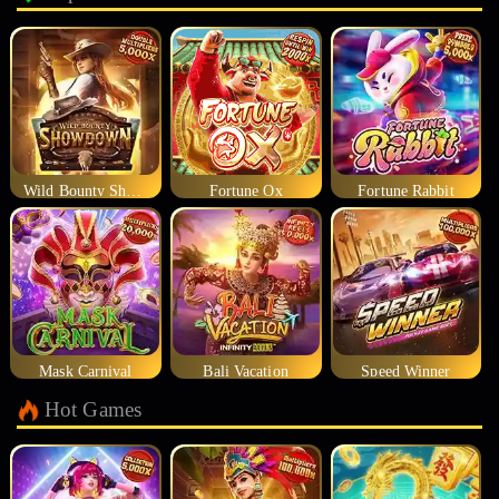
Wild Bounty Showdown
Fortune Ox
Fortune Rabbit
Mask Carnival
Bali Vacation
Speed Winner
Hot Games