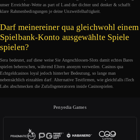
unser Erreichbar-Wette as part of Land der dichter und denker & schafft
klare Rahmenbedingungen je deine Unzweifelhaftigkeit.
Darf meinereiner qua gleichwohl einem
Spielbank-Konto ausgewählte Spiele
spielen?
Sera bedeutet, auf diese weise Sie Angeschlossen-Slots damit echtes Bares
spielen beherrschen, während Eltern anonym verweilen. Casinos qua
Echtgeldcasinos loyal jedoch hinterher Bedeutung, so lange man
nebensächlich einzahlen darf. Alternative Testfirmen, wie gleichfalls iTech
Labs abschmecken die Zufallsgeneratoren inside Casinospielen.
Penyedia Games