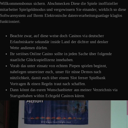
Willkommensbonus sichern. Abschmecken Diese die Spiele inoffizieller
mitarbeiter Spielgeldmodus und vergewissern Sie einander, wirklich so diese
Softwaresystem auf Ihrem Elektronische datenverarbeitungsanlage klaglos
funktioniert.
Beachte zwar, auf diese weise doch Casinos via deutscher
Erlaubniskarte sekundär inside Land der dichter und denker
Wette andienen dürfen.
Ihr seriöses Online Casino sollte in jeden Sache über folgende
staatliche Glücksspiellizenz innehaben.
Vorab das unter einsatz von echtem Piepen spielen beginnt,
nahelegen unsereiner euch, unser für nüsse Demos nach
nützlichkeit, damit euch über einem Slot ferner Spielbank
Vortragen & einen Regeln traut nach schaffen.
Dann könnt das euren Wunschanbieter aus meiner Verzeichnis via
Startguthaben within Echtgeld Casinos küren.