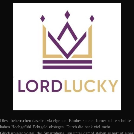
Diese beherrschen daselbst via eigenem Bimbes spielen ferner keine schnitte
haben Hochgefühl Echtgeld obsiegen. Durch die bank viel mehr
Glücksspieler vorteil der Smartphone, um unter dampf stehen as part of einer