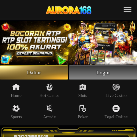
Beranda
Slot Online
Live Casino
Sportsbook
Arcade
Togel Online
Daftar
Login
Poker
Whatsapp
Home
Hot Games
Slots
Live Casino
Telegram
Sports
Arcade
Poker
Togel Online
Livechat