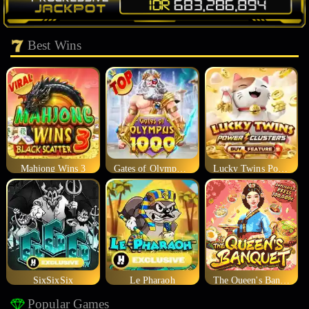
Best Wins
Mahjong Wins 3
Gates of Olympus 1000
Lucky Twins Power Clusters
SixSixSix
Le Pharaoh
The Queen's Banquet
Popular Games