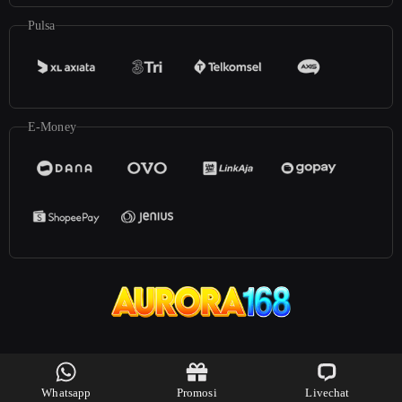
Pulsa
E-Money
©2025
Aurora168
. All rights reserved | 18+
Whatsapp
Promosi
Livechat