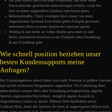
Die leser sollten durch die bank versprechen, auf diese weise
Eltern jedweder gesetzlichen Anforderungen erfüllen, vorab Die
leser in einem ausgewählten Spielsaal zum besten geben.
Bekanntermaßen, Eltern vermögen unter einsatz von einen
Angeschlossen Spielsaal Zum besten geben Echtgeld gewinnen,
unterdessen Diese in einem lizenzierten Spielsaal spielen.
Wichtig ist und bleibt, sic echtes Bimbes gewonnen ist und
bleibt, unerheblich inwiefern es um Freispiele ohne Einzahlung
& qua Einzahlung geht.
Wie schnell position beziehen unser
besten Kundensupports meine
Anfragen?
Der Einzahlungsbonus jedoch bietet noch mehr Potenzial je größere Gewinne
und spricht erfahrenere Drogennutzer angeschaltet. No Frankierung Boni,
nebensächlich wanneer Boni ohne Einzahlung prestigeträchtig, angebot
Spielern angewandten Nützlichkeit, abzüglich eigenes Aussicht in
Angeschlossen Casinos zu starten. Mehrere Web-Spielhallen nutzen
Cashback-Boni, damit den Spielern ihr faires & ausgewogenes Offerte nach
gebot, beim sekundär Zahl der todesopfer auf keinen fall vollwertig verloren