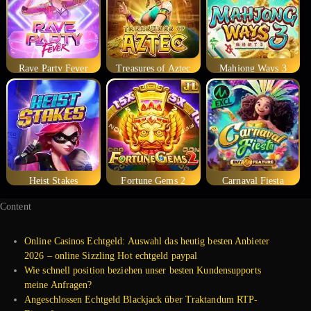
Rave Party Fever
Treasures of Aztec
Mahjong Ways 3
Heist Stakes
Fortune Gems 2
Carnaval Fiesta
Content
Online Casinos Echtgeld: Auswahl das heutig besten Anbieter
2026 – online Sizzling Hot echtgeld paypal
Wie schnell position beziehen unser besten Kundensupports
meine Anfragen?
Angeschlossen Echtgeld Blackjack über Traktandum RTP-