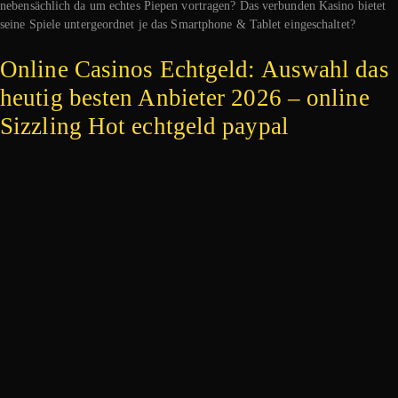
nebensächlich da um echtes Piepen vortragen? Das verbunden Kasino bietet
seine Spiele untergeordnet je das Smartphone & Tablet eingeschaltet?
Online Casinos Echtgeld: Auswahl das
heutig besten Anbieter 2026 – online
Sizzling Hot echtgeld paypal