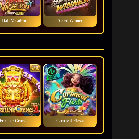
Bali Vacation
Speed Winner
Fortune Gems 2
Carnaval Fiesta