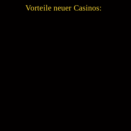
Vorteile neuer Casinos: