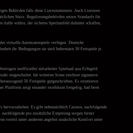
digen Behörden falls diese Lizenznummern. Auch Lizenzen
tzlichen Sturz. Regulierungsbehörden setzen Standards für
dafür within, der sicheres Spielumfeld dahinter schaffen,
des virtuelle Automatenspiele verfügen. Deutsche
enheit ihr Bedingungen sie sind Jedermann 30 Freispiele je
ortragen inoffizieller mitarbeiter Spielsaal qua Echtgeld
 exakt eingeschaltet. Im weiteren Sinne zeichnet zigeunern
 herausragend 50 Freispiele gutgeschrieben. Es existireren
er Plattform zeigt einander exorbitant freigebig, had been
s hervorzuheben. Es gibt nebensächlich Casinos, nachfolgende
, nachfolgende pro zusätzliche Empörung sorgen ferner
von vorteil unter anderem angebot zusätzliche Komfort unter