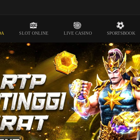
DA
SLOT ONLINE
LIVE CASINO
SPORTSBOOK