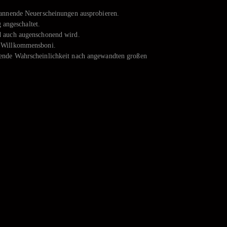
spannende Neuerscheinungen ausprobieren.
 angeschaltet.
nd auch augenschonend wird.
ge Willkommensboni.
lgende Wahrscheinlichkeit nach angewandten großen