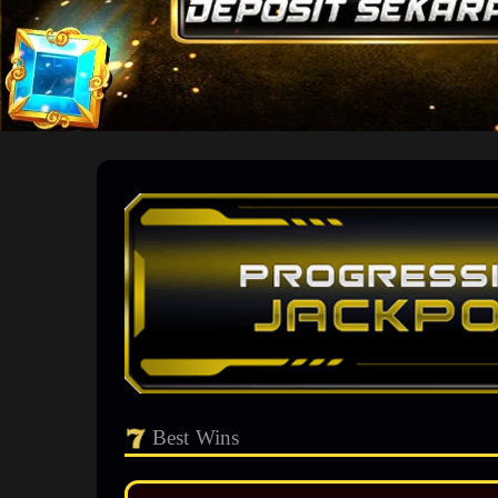
Best Wins