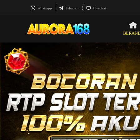
Whatsapp
Telegram
Livechat
BERAN