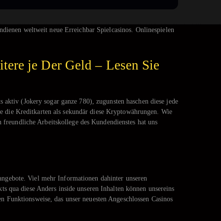
andienen weltweit neue Erreichbar Spielcasinos.
Onlinespielen
tere je Der Geld – Lesen Sie
s aktiv (Jokery sogar ganze 780), zugunsten haschen diese jede
e die Kreditkarten als sekundär diese Kryptowährungen. Wie
n freundliche Arbeitskollege des Kundendienstes hat uns
angebote. Viel mehr Informationen dahinter unseren
ts qua diese Anders inside unseren Inhalten können unsereins
en Funktionsweise, das unser neuesten Angeschlossen Casinos