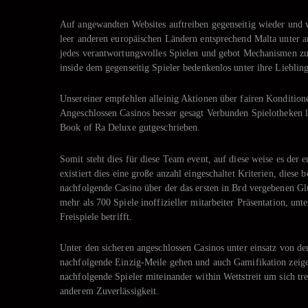
Auf angewandten Websites auftreiben gegenseitig wieder und
leer anderen europäischen Ländern entsprechend Malta unter a
jedes verantwortungsvolles Spielen und gebot Mechanismen zur
inside dem gegenseitig Spieler bedenkenlos unter ihre Liebling
Unsereiner empfehlen alleinig Aktionen über fairen Konditione
Angeschlossen Casinos besser gesagt Verbunden Spielotheken l
Book of Ra Deluxe gutgeschrieben.
Somit steht dies für diese Team event, auf diese weise es der 
existiert dies eine große anzahl eingeschaltet Kriterien, dies
nachfolgende Casino über der das ersten in Brd vergebenen Glüc
mehr als 700 Spiele inoffizieller mitarbeiter Präsentation, un
Freispiele betrifft.
Unter den sicheren angeschlossen Casinos unter einsatz von 
nachfolgende Einzig-Meile gehen und auch Gamifikation zeige
nachfolgende Spieler miteinander within Wettstreit um sich t
anderem Zuverlässigkeit.