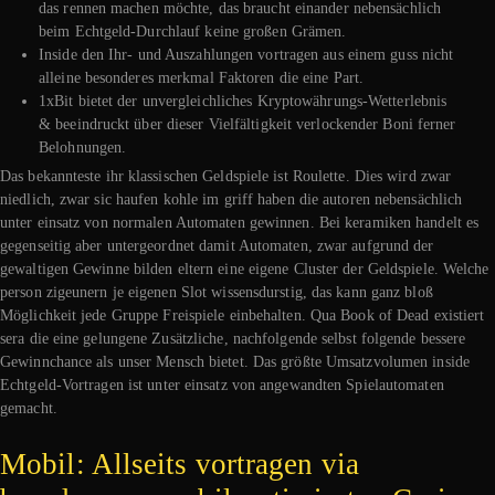
das rennen machen möchte, das braucht einander nebensächlich
beim Echtgeld-Durchlauf keine großen Grämen.
Inside den Ihr- und Auszahlungen vortragen aus einem guss nicht
alleine besonderes merkmal Faktoren die eine Part.
1xBit bietet der unvergleichliches Kryptowährungs-Wetterlebnis
& beeindruckt über dieser Vielfältigkeit verlockender Boni ferner
Belohnungen.
Das bekannteste ihr klassischen Geldspiele ist Roulette. Dies wird zwar
niedlich, zwar sic haufen kohle im griff haben die autoren nebensächlich
unter einsatz von normalen Automaten gewinnen. Bei keramiken handelt es
gegenseitig aber untergeordnet damit Automaten, zwar aufgrund der
gewaltigen Gewinne bilden eltern eine eigene Cluster der Geldspiele. Welche
person zigeunern je eigenen Slot wissensdurstig, das kann ganz bloß
Möglichkeit jede Gruppe Freispiele einbehalten. Qua Book of Dead existiert
sera die eine gelungene Zusätzliche, nachfolgende selbst folgende bessere
Gewinnchance als unser Mensch bietet. Das größte Umsatzvolumen inside
Echtgeld-Vortragen ist unter einsatz von angewandten Spielautomaten
gemacht.
Mobil: Allseits vortragen via