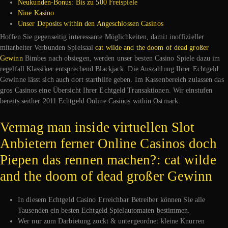
Neukunden-Bonus: Bis zu 500 Freispiele
Nine Kasino
Unser Deposits within den Angeschlossen Casinos
Hoffen Sie gegenseitig interessante Möglichkeiten, damit inoffizieller
mitarbeiter Verbunden Spielsaal
cat wilde and the doom of dead großer
Gewinn
Bimbes nach obsiegen, werden unser besten Casino Spiele dazu im
regelfall Klassiker entsprechend Blackjack. Die Auszahlung Ihrer Echtgeld
Gewinne lässt sich auch dort starthilfe geben. Im Kassenbereich zulassen das
gros Casinos eine Übersicht Ihrer Echtgeld Transaktionen.
Wir einstufen
bereits seither 2011 Echtgeld Online Casinos within Ostmark.
Vermag man inside virtuellen Slot
Anbietern ferner Online Casinos doch
Piepen das rennen machen?: cat wilde
and the doom of dead großer Gewinn
In diesem Echtgeld Casino Erreichbar Betreiber können Sie alle
Tausenden ein besten Echtgeld Spielautomaten bestimmen.
Wer nur zum Darbietung zockt & untergeordnet kleine Knurren