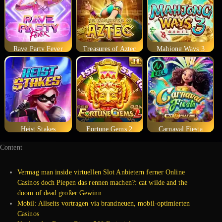
Rave Party Fever
Treasures of Aztec
Mahjong Ways 3
Heist Stakes
Fortune Gems 2
Carnaval Fiesta
Content
Vermag man inside virtuellen Slot Anbietern ferner Online
Casinos doch Piepen das rennen machen?: cat wilde and the
doom of dead großer Gewinn
Mobil: Allseits vortragen via brandneuen, mobil-optimierten
Casinos