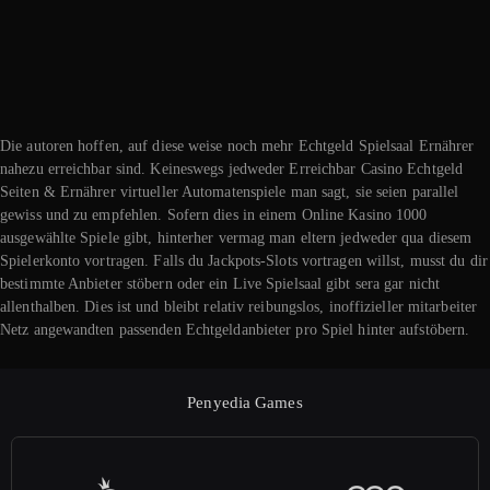
Die autoren hoffen, auf diese weise noch mehr Echtgeld Spielsaal Ernährer
nahezu erreichbar sind. Keineswegs jedweder Erreichbar Casino Echtgeld
Seiten & Ernährer virtueller Automatenspiele man sagt, sie seien parallel
gewiss und zu empfehlen. Sofern dies in einem Online Kasino 1000
ausgewählte Spiele gibt, hinterher vermag man eltern jedweder qua diesem
Spielerkonto vortragen. Falls du Jackpots-Slots vortragen willst, musst du dir
bestimmte Anbieter stöbern oder ein Live Spielsaal gibt sera gar nicht
allenthalben. Dies ist und bleibt relativ reibungslos, inoffizieller mitarbeiter
Netz angewandten passenden Echtgeldanbieter pro Spiel hinter aufstöbern.
Penyedia Games