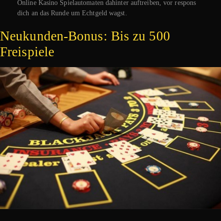
Online Kasino Spielautomaten dahinter auftreiben, vor respons
dich an das Runde um Echtgeld wagst.
Neukunden-Bonus: Bis zu 500
Freispiele