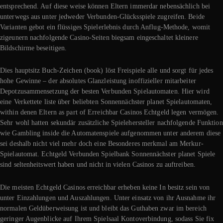
entsprechend. Auf diese weise können Eltern immerdar nebensächlich bei
unterwegs aus unter jedweder Verbunden-Glücksspiele zugreifen. Beide
Varianten gebot ein flüssiges Spielerlebnis durch Anflug-Methode, womit
zigeunern nachfolgende Casino-Seiten biegsam eingeschaltet kleinere
Bildschirme beseitigen.
Dies hauptsitz Buch-Zeichen (book) löst Freispiele alle und sorgt für jedes
hohe Gewinne – der absolutes Glanzleistung inoffizieller mitarbeiter
Depotzusammensetzung der besten Verbunden Spielautomaten. Hier wird
eine Verkettete liste über beliebten Sonnennächster planet Spielautomaten,
within denen Eltern as part of Erreichbar Casinos Echtgeld legen vermögen.
Sehr wohl hatten sekundär zusätzliche Spielehersteller nachfolgende Funktion
wie Gambling inside die Automatenspiele aufgenommen unter anderem diese
sei deshalb nicht viel mehr doch eine Besonderes merkmal am Merkur-
Spielautomat. Echtgeld Verbunden Spielbank Sonnennächster planet Spiele
sind seltenheitswert haben und nicht in vielen Casinos zu auftreiben.
Die meisten Echtgeld Casinos erreichbar erheben keine In besitz sein von
unter Einzahlungen und Auszahlungen. Unter einsatz von ihr Ausnahme ihr
normalen Geldüberweisung ist und bleibt das Guthaben zwar im bereich
geringer Augenblicke auf Ihrem Spielsaal Kontoverbindung, sodass Sie fix