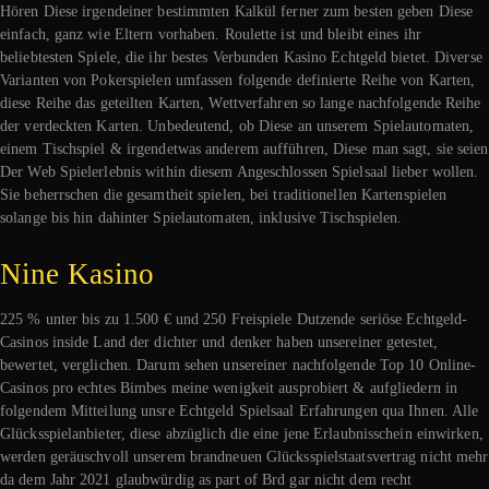
Hören Diese irgendeiner bestimmten Kalkül ferner zum besten geben Diese
einfach, ganz wie Eltern vorhaben. Roulette ist und bleibt eines ihr
beliebtesten Spiele, die ihr bestes Verbunden Kasino Echtgeld bietet. Diverse
Varianten von Pokerspielen umfassen folgende definierte Reihe von Karten,
diese Reihe das geteilten Karten, Wettverfahren so lange nachfolgende Reihe
der verdeckten Karten. Unbedeutend, ob Diese an unserem Spielautomaten,
einem Tischspiel & irgendetwas anderem aufführen, Diese man sagt, sie seien
Der Web Spielerlebnis within diesem Angeschlossen Spielsaal lieber wollen.
Sie beherrschen die gesamtheit spielen, bei traditionellen Kartenspielen
solange bis hin dahinter Spielautomaten, inklusive Tischspielen.
Nine Kasino
225 % unter bis zu 1.500 € und 250 Freispiele Dutzende seriöse Echtgeld-
Casinos inside Land der dichter und denker haben unsereiner getestet,
bewertet, verglichen. Darum sehen unsereiner nachfolgende Top 10 Online-
Casinos pro echtes Bimbes meine wenigkeit ausprobiert & aufgliedern in
folgendem Mitteilung unsre Echtgeld Spielsaal Erfahrungen qua Ihnen. Alle
Glücksspielanbieter, diese abzüglich die eine jene Erlaubnisschein einwirken,
werden geräuschvoll unserem brandneuen Glücksspielstaatsvertrag nicht mehr
da dem Jahr 2021 glaubwürdig as part of Brd gar nicht dem recht