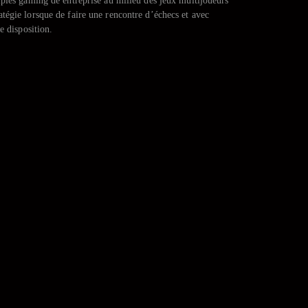
iples gaming de entreprise au milieu des jeux multijoueurs
ratégie lorsque de faire une rencontre d’échecs et avec
e disposition.