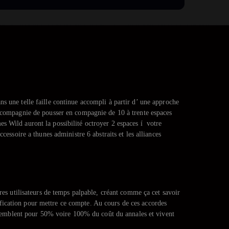
s une telle faille continue accompli à partir d’ une approche
n compagnie de pousser en compagnie de 10 à trente espaces
 Wild auront la possibilité octroyer 2 espaces í votre
essoire a thunes administre 6 abstraits et les alliances
es utilisateurs de temps palpable, créant comme ça cet savoir
tification pour mettre ce compte. Au cours de ces accordes
essemblent pour 50% voire 100% du coût du annales et vivent