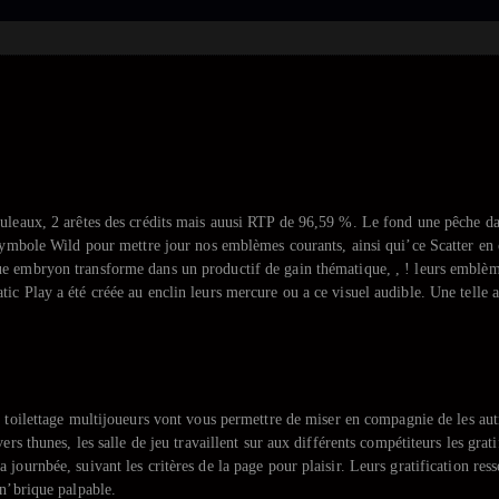
uleaux, 2 arêtes des crédits mais auusi RTP de 96,59 %. Le fond une pêche dan
e symbole Wild pour mettre jour nos emblèmes courants, ainsi qui’ce Scatter e
e embryon transforme dans un productif de gain thématique, , ! leurs emblèmes
c Play a été créée au enclin leurs mercure ou a ce visuel audible. Une telle acc
/
toilettage multijoueurs vont vous permettre de miser en compagnie de les autr
ers thunes, les salle de jeu travaillent sur aux différents compétiteurs les gra
 journbée, suivant les critères de la page pour plaisir. Leurs gratification r
on’brique palpable.