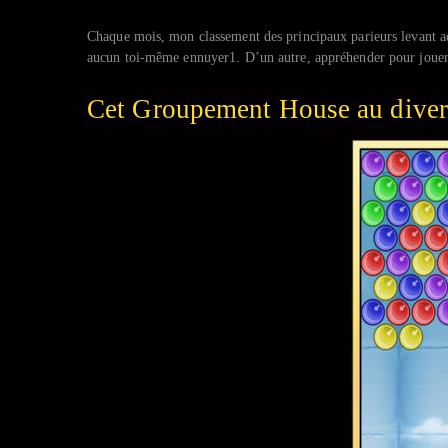
Chaque mois, mon classement des principaux parieurs levant a
aucun toi-même ennuyer1. D’un autre, appréhender pour jouer 
Cet Groupement House au diver