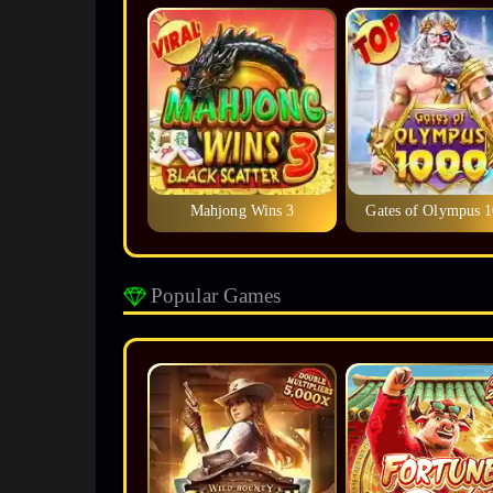
Mahjong Wins 3
Gates of Olympus 
Popular Games