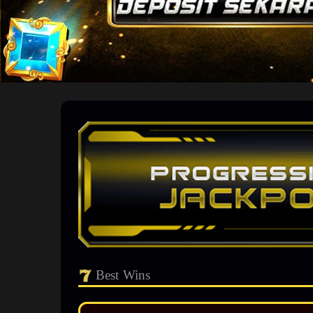
Best Wins