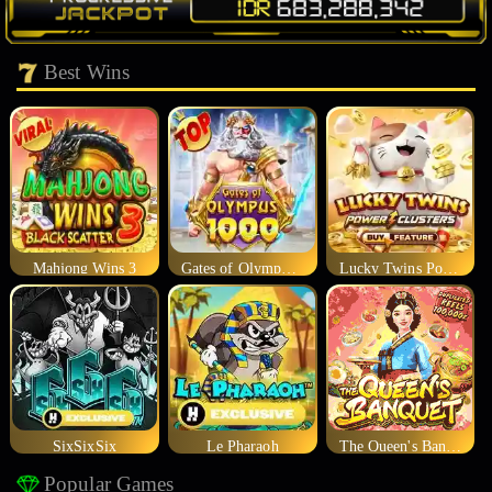
Best Wins
Mahjong Wins 3
Gates of Olympus 1000
Lucky Twins Power Clusters
SixSixSix
Le Pharaoh
The Queen's Banquet
Popular Games