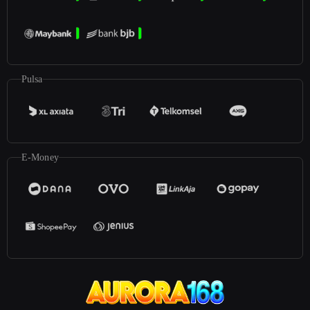
Pulsa
E-Money