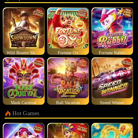
Wild Bounty Showdown
Fortune Ox
Fortune Rabbit
Mask Carnival
Bali Vacation
Speed Winner
Hot Games