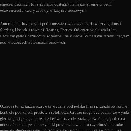
emocje. Sizzling Hot symulator dostępny na naszej stronie w pełni
odzwierciedla wzory zabawy w kasynie sieciowym.
Automatami bazującymi pod motywie owocowym będą w szczególności
Sizzling Hot jak i również Roaring Forties. Od czasu wielu wielu lat
śledzimy giełda hazardowy w polsce i na świecie. W naszym serwisu zagrasz
pod wiodoących automatach barowych.
Oznacza to, iż każda rozrywka wydana pod polską firmą przeszła potrzebne
kontrole pod kątem prostoty i solidności. Gracze mogą być pewni, że wyniki
gier znajdują się generowane losowo oraz nie zaakceptować mogą mieć na
odrzucić oddziaływania czynniki powierzchowne. Ta czytelność natomiast
owocuje zbudować wiara pośród użytkowników, wzmacniając lokalizację