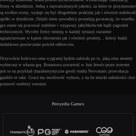
firmy w dziedzinie. Jedną z najważniejszych jakości, za które to przyznawane
są wielkie oceny, wydaje się być długoletnie praktykę jak i również stabilność
spółki w dziedzinie. Dzięki temu zawodnicy posiadają gwarancję, że wszelka
gra stanie się pracować stabilnie i wyjąwszy jakichkolwiek bądź zagrożeń
technicznych. Wyroby firmy istnieją w każdej sytuacji starannie
egzaminowane w kątem chronienia jak i również prostoty, , którzy budzi
dodatkowe powierzenie pośród odbiorców.
Oczywiście końcowa cena wygranej będzie zależała po to, jaką cena monety
wybierasz w własna grę. Bonusowa zawartość w Just Jewels przez internet
jest to na przykład charakterystyczne gwoli studia Novomatic prowokacja
gamble or take. Gracz ma możliwość wyboru, z na ile miarki należności chce
postawić osobisty warsztat.
Penyedia Games