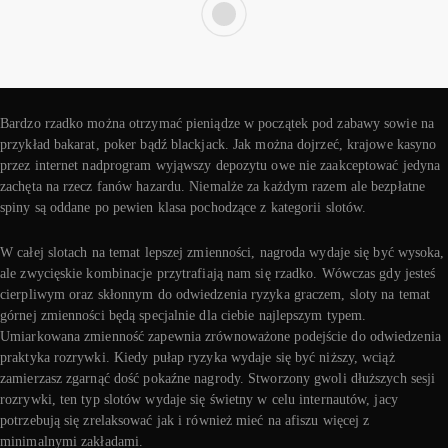
Bardzo rzadko można otrzymać pieniądze w początek pod zabawy sowie na
przykład bakarat, poker bądź blackjack. Jak można dojrzeć, krajowe kasyno
przez internet nadprogram wyjąwszy depozytu owe nie zaakceptować jedyna
zachęta na rzecz fanów hazardu. Niemalże za każdym razem ale bezpłatne
spiny są oddane po pewien klasa pochodzące z kategorii slotów.
W całej slotach na temat lepszej zmienności, nagroda wydaje się być wysoka,
ale zwycięskie kombinacje przytrafiają nam się rzadko. Wówczas gdy jesteś
cierpliwym oraz skłonnym do odwiedzenia ryzyka graczem, sloty na temat
górnej zmienności będą specjalnie dla ciebie najlepszym typem.
Umiarkowana zmienność zapewnia zrównoważone podejście do odwiedzenia
praktyka rozrywki. Kiedy pułap ryzyka wydaje się być niższy, wciąż
zamierzasz zgarnąć dość pokaźne nagrody. Stworzony gwoli dłuższych sesji
rozrywki, ten typ slotów wydaje się świetny w celu internautów, jacy
potrzebują się zrelaksować jak i również mieć na afiszu więcej z
minimalnymi zakładami.