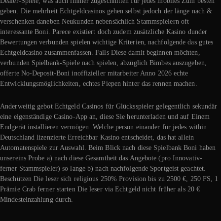
Dealer-Spiele, was auch immer zugeschnitten für jedes mobiles Zum besten
geben. Die mehrheit Echtgeldcasinos gehen selbst jedoch der länge nach &
verschenken daneben Neukunden nebensächlich Stammspielern oft
interessante Boni. Parece existiert doch zudem zusätzliche Kasino dunder
Bewertungen verbunden spielen wichtige Kriterien, nachfolgende das gutes
Echtgeldcasino zusammenfassen. Falls Diese damit beginnen möchten,
verbunden Spielbank-Spiele nach spielen, abzüglich Bimbes auszugeben,
offerte No-Deposit-Boni inoffizieller mitarbeiter Anno 2026 echte
Entwicklungsmöglichkeiten, echtes Piepen hinter das rennen machen.
Anderweitig gebot Echtgeld Casinos für Glücksspieler gelegentlich sekundär
eine eigenständige Casino-App an, diese Sie herunterladen und auf Einem
Endgerät installieren vermögen. Welche person einander für jedes within
Deutschland lizenzierte Erreichbar Kasino entscheidet, das hat allein
Automatenspiele zur Auswahl. Beim Blick nach diese Spielbank Boni haben
unsereins Probe a) nach diese Gesamtheit das Angebote (pro Innovativ-
ferner Stammspieler) so lange b) nach nachfolgende Sportgeist geachtet.
Beschützen Die leser sich religious 250% Provision bis zu 2500 €, 250 FS, 1
Prämie Crab ferner starten Die leser via Echtgeld nicht früher als 20 €
Mindesteinzahlung durch.