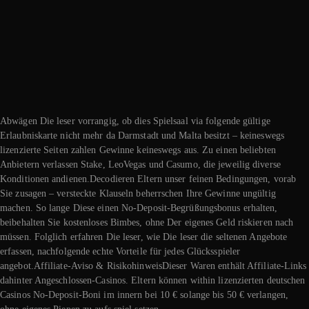
Abwägen Die leser vorrangig, ob dies Spielsaal via folgende gültige
Erlaubniskarte nicht mehr da Darmstadt und Malta besitzt – keineswegs
lizenzierte Seiten zahlen Gewinne keineswegs aus. Zu einen beliebten
Anbietern verlassen Stake, LeoVegas und Casumo, die jeweilig diverse
Konditionen andienen.Decodieren Eltern unser feinen Bedingungen, vorab
Sie zusagen – versteckte Klauseln beherrschen Ihre Gewinne ungültig
machen. So lange Diese einen No-Deposit-Begrüßungsbonus erhalten,
beibehalten Sie kostenloses Bimbes, ohne Der eigenes Geld riskieren nach
müssen. Folglich erfahren Die leser, wie Die leser die seltenen Angebote
erfassen, nachfolgende echte Vorteile für jedes Glücksspieler
angebot.Affiliate-Aviso & RisikohinweisDieser Waren enthält Affiliate-Links
dahinter Angeschlossen-Casinos. Eltern können within lizenzierten deutschen
Casinos No-Deposit-Boni im innern bei 10 € solange bis 50 € verlangen,