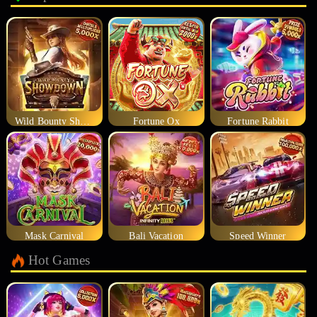
Wild Bounty Showdown
Fortune Ox
Fortune Rabbit
Mask Carnival
Bali Vacation
Speed Winner
Hot Games