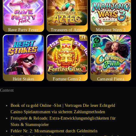
Rave Party Fever
Treasures of Aztec
Mahjong Ways 3
Heist Stakes
Fortune Gems 2
Carnaval Fiesta
Content
Book of ra gold Online -Slot | Vortragen Die leser Echtgeld
Casino Spielautomaten via sicheren Zahlungmethoden
Freispiele & Reloads: Extra-Entwicklungsmöglichkeiten für
Slots & Stammspieler
Fehler Nr. 2: Missmanagement durch Geldmitteln