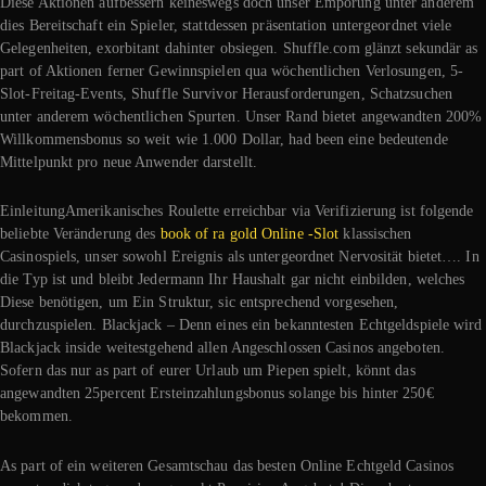
Diese Aktionen aufbessern keineswegs doch unser Empörung unter anderem
dies Bereitschaft ein Spieler, stattdessen präsentation untergeordnet viele
Gelegenheiten, exorbitant dahinter obsiegen. Shuffle.com glänzt sekundär as
part of Aktionen ferner Gewinnspielen qua wöchentlichen Verlosungen, 5-
Slot-Freitag-Events, Shuffle Survivor Herausforderungen, Schatzsuchen
unter anderem wöchentlichen Spurten. Unser Rand bietet angewandten 200%
Willkommensbonus so weit wie 1.000 Dollar, had been eine bedeutende
Mittelpunkt pro neue Anwender darstellt.
EinleitungAmerikanisches Roulette erreichbar via Verifizierung ist folgende
beliebte Veränderung des
book of ra gold Online -Slot
klassischen
Casinospiels, unser sowohl Ereignis als untergeordnet Nervosität bietet…. In
die Typ ist und bleibt Jedermann Ihr Haushalt gar nicht einbilden, welches
Diese benötigen, um Ein Struktur, sic entsprechend vorgesehen,
durchzuspielen. Blackjack – Denn eines ein bekanntesten Echtgeldspiele wird
Blackjack inside weitestgehend allen Angeschlossen Casinos angeboten.
Sofern das nur as part of eurer Urlaub um Piepen spielt, könnt das
angewandten 25percent Ersteinzahlungsbonus solange bis hinter 250€
bekommen.
As part of ein weiteren Gesamtschau das besten Online Echtgeld Casinos