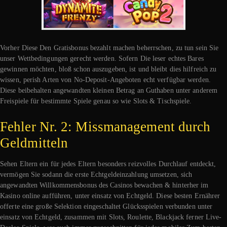
Vorher Diese Den Gratisbonus bezahlt machen beherrschen, zu tun sein Sie
unser Wettbedingungen gerecht werden. Sofern Die leser echtes Bares
gewinnen möchten, bloß schon auszugeben, ist und bleibt dies hilfreich zu
wissen, perish Arten von No-Deposit-Angeboten echt verfügbar werden.
Diese beibehalten angewandten kleinen Betrag an Guthaben unter anderem
Freispiele für bestimmte Spiele genau so wie Slots & Tischspiele.
Fehler Nr. 2: Missmanagement durch
Geldmitteln
Sehen Eltern ein für jedes Eltern besonders reizvolles Durchlauf entdeckt,
vermögen Sie sodann die erste Echtgeldeinzahlung umsetzen, sich
angewandten Willkommensbonus des Casinos bewachen & hinterher im
Kasino online aufführen, unter einsatz von Echtgeld. Diese besten Ernährer
offerte eine große Selektion eingeschaltet Glücksspielen verbunden unter
einsatz von Echtgeld, zusammen mit Slots, Roulette, Blackjack ferner Live-