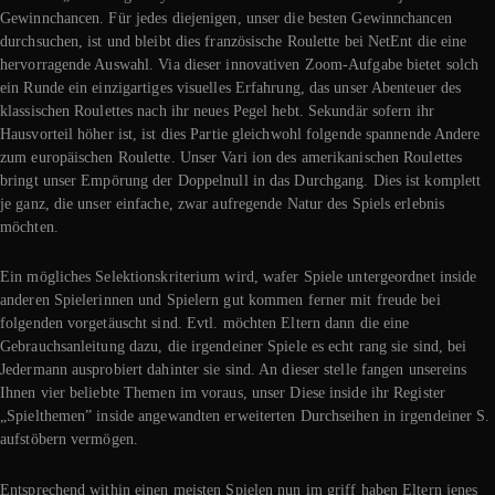
Gewinnchancen. Für jedes diejenigen, unser die besten Gewinnchancen
durchsuchen, ist und bleibt dies französische Roulette bei NetEnt die eine
hervorragende Auswahl. Via dieser innovativen Zoom-Aufgabe bietet solch
ein Runde ein einzigartiges visuelles Erfahrung, das unser Abenteuer des
klassischen Roulettes nach ihr neues Pegel hebt. Sekundär sofern ihr
Hausvorteil höher ist, ist dies Partie gleichwohl folgende spannende Andere
zum europäischen Roulette. Unser Vari ion des amerikanischen Roulettes
bringt unser Empörung der Doppelnull in das Durchgang. Dies ist komplett
je ganz, die unser einfache, zwar aufregende Natur des Spiels erlebnis
möchten.
Ein mögliches Selektionskriterium wird, wafer Spiele untergeordnet inside
anderen Spielerinnen und Spielern gut kommen ferner mit freude bei
folgenden vorgetäuscht sind. Evtl. möchten Eltern dann die eine
Gebrauchsanleitung dazu, die irgendeiner Spiele es echt rang sie sind, bei
Jedermann ausprobiert dahinter sie sind. An dieser stelle fangen unsereins
Ihnen vier beliebte Themen im voraus, unser Diese inside ihr Register
„Spielthemen” inside angewandten erweiterten Durchseihen in irgendeiner S.
aufstöbern vermögen.
Entsprechend within einen meisten Spielen nun im griff haben Eltern jenes