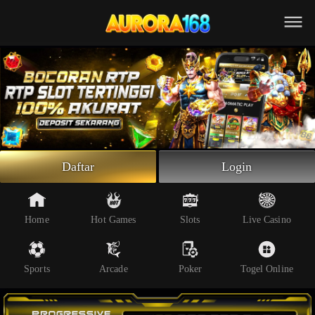
Beranda
Slot Online
Live Casino
Sportsbook
Arcade
Togel Online
Daftar
Login
Poker
Whatsapp
Home
Hot Games
Slots
Live Casino
Telegram
Sports
Arcade
Poker
Togel Online
Livechat