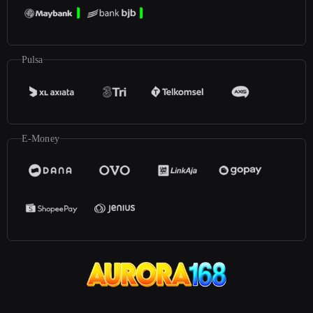
Pulsa
E-Money