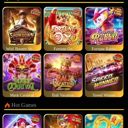
Wild Bounty Showdown
Fortune Ox
Fortune Rabbit
Mask Carnival
Bali Vacation
Speed Winner
Hot Games