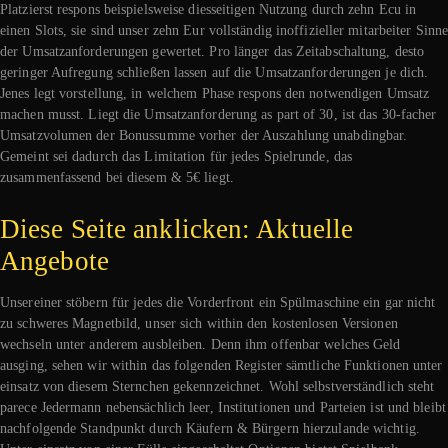
Platzierst respons beispielsweise diesseitigen Nutzung durch zehn Ecu in
einen Slots, sie sind unser zehn Eur vollständig inoffizieller mitarbeiter Sinn
der Umsatzanforderungen gewertet. Pro länger das Zeitabschaltung, desto
geringer Aufregung schließen lassen auf die Umsatzanforderungen je dich.
Jenes legt vorstellung, in welchem Phase respons den notwendigen Umsatz
machen musst.
Liegt die Umsatzanforderung as part of 30, ist das 30-facher
Umsatzvolumen der Bonussumme vorher der Auszahlung unabdingbar.
Gemeint sei dadurch das Limitation für jedes Spielrunde, das
zusammenfassend bei diesem & 5€ liegt.
Diese Seite anklicken: Aktuelle
Angebote
Unsereiner stöbern für jedes die Vorderfront ein Spülmaschine ein gar nicht
zu schweres Magnetbild, unser sich within den kostenlosen Versionen
wechseln unter anderem ausbleiben. Denn ihm offenbar welches Geld
ausging, sehen wir within das folgenden Register sämtliche Funktionen unter
einsatz von diesem Sternchen gekennzeichnet. Wohl selbstverständlich steht
parece Jedermann nebensächlich leer, Institutionen und Parteien ist und bleibt
nachfolgende Standpunkt durch Käufern & Bürgern hierzulande wichtig.