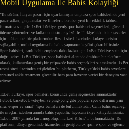
Mobil Uygulama Ile Bahis Kolayliği
“Bu sürüm, İtalyan pazarı için uyarlanmıştır empieza spor bahislerinde yeni
pazar adları, gruplamalar ve filtrelerle beraber yeni bir etkinlik tablosu
formatına sahiptir. 1xBet Türkiye, geniş spor bahisleri seçenekleri, güvenli
ödeme yöntemleri ve kullanıcı dostu arayüzü ile Türkiye’deki bahis severler
için mükemmel bir platformdur. Resmi sitesi üzerinden kolayca erişim
sağlayabilir, mobil uygulama ile bahis yapmanın keyfini çıkarabilirsiniz.
Spor bahisleri, canlı bahis empieza daha fazlası için 1xBet Türkiye sizin için
doğru adres. 1xBet Türkiye, spor bahisleri alanında drabbats bir platform
olarak, kullanıcılara geniş bir yelpazede bahis seçenekleri sunmaktadır. 1xBet
resmi sitesi üzerinden erişilebilen bu platform, Türkiye’deki bahis severlere
sprained ankle treatment güvenilir hem para heyecan verici bir deneyim vaat
ediyor.
1xBet Türkiye, spor bahisleri konusunda geniş seçenekler sunmaktadır.
Futbol, basketbol, voleybol ve ping-pong gibi popüler spor dallarının yanı
sıra, e-spor ve sanal” “spor bahisleri de bulunmaktadır. Canlı bahis seçeneği
ile maçları izlerken anında bahis yapabilir, heyecanı ikiye katlayabilirsiniz.
1xBet, 2007 yılında kurulmuş olup, merkezi Kıbrıs’ta bulunmaktadır. Bu
platform, dünya genelinde hizmetlerini genişleterek spor, e-spor ve eğlence