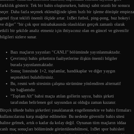
farklılık gösterir. Tek bir bahis oluştururken, bahisçi sabit oranlı bir sonucu
seçer. Daha fazla seçenek eklendiğinde işlem hızlı bir işleme dönüşür empieza
genel fiyat teklifi önemli ölçüde artar. 1xBet futbol, ping-pong, buz hokeyi
ve diğer” “bir çok spor müsabakasında olasılıkları gerçek zamanlı olarak
etkili bir şekilde analiz etmeniz için ihtiyacınız olan en güncel ve güvenilir
bilgileri sizlere sunar.
Bazı maçların yayınları “CANLI” bölümünde yayınlanmaktadır.
Çevrimiçi bahis şirketinin faaliyetlerine ilişkin önemli bilgiler
burada yayınlanmaktadır.
Sonuç listesinde 1×2, toplamlar, handikaplar ve diğer yaygın
seçenekleri bulabilirsiniz.
Bu, resmi web sitesinin çalışma sürümüne yönlendiren alternatif
bir bağlantıdır.
“Toplam Alt” bahsi maçta atılan gollerin sayısı, bahis şirketi
tarafından belirlenen gol sayısından az olduğu zaman kazanır.
Birçok ülkede bahis şirketleri yasaklanarak engellenmekte ve bahis firmaları
kullanıcılarına karşı mağdur edilmekte. Bu nedenle güvenilir bahis sitesi
haline gelmek, artık o kadar da kolay değil. Oynanan tüm maçların iddaa
canlı maç sonuçları bölümünde görüntülenebilmesi, 1xBet spor bahisleri