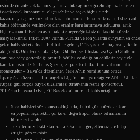
üstünde durante çok kafanıza yatan ve tutacağını öngörebildiğiniz bahisleri
işaretleyerek kuponunuzu oluşturabilir ve başka hiçbir sitede
kazanamayacağınız miktarları kazanabilirsiniz. Hepsi bir kenara, 1xBet canli
bahis bölümünde verilmekte olan oranlar karşılaştırmaya sokulursa, artık
hiçbir zaman 1xBet’ten ayrılmak istemeyeceğinizi siz de kısa bir sürede
anlayacaksınız. 1xBet, 2007 yılında kuruldu ve son yıllarda dünyanın en önde
gelen bahis şirketlerinden biri haline gelmeyi” “başardı. Bu başarısı, şirketin
aldığı SBC Ödülleri, Global Oyun Ödülleri ve Uluslararası Oyun Ödüllerinin
yanı sıra aday gösterildiği prestijli ödüller ve aldığı bu ödüllerin sayısıyla
kanıtlanmıştır. 1xBet Bahis Şirketi, en popüler futbol turnuvalarının aktif
sponsorudur – İtalya’da düzenlenen Serie A’nın resmi sunum ortağı,
İspanya’da düzenlenen Los angeles Liga’nın medya ortağı ve Afrika Uluslar
Kupası gibi birçok büyük uluslararası turnuvanın resmi sponsorudur.
2019’dan bu yana 1xBet, FC Barcelona’nın resmi bahis ortağıdır.
Spor bahisleri söz konusu olduğunda, futbol günümüzde açık ara
en popüler seçenektir, çünkü en değerli spor olarak bilinmesinin
bir nedeni vardır.
Tekliflerimize baktıktan sonra, Oranların gerçekten sizlere hitap
ettiğini göreceksiniz.
1xBet aynası, bahisçinin ofisine erişimde sorun yaşayan