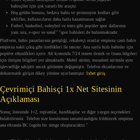
bahisçiler için çok yararlı bir araçtır.
Hoş geldin bonusu, bedava bahis ve promosyon kodları gibi
teklifler, kullanıcıların daha fazla kazanmasını sağlar.
Futbol, basketbol, voleybol ve tenis gibi popüler spor dallarının
yanı sıra, e-spor ve sanal” “spor bahisleri de bulunmaktadır.
Platform, bahis pazarlarının genişliği, rekabetçi oranlar empieza canlı bahis
empieza nakit çıkış gibi özellikleri ile tanınır. Ana sayfa hızlı bahisler için
popüler etkinlikleri içerir. Alt kısmında 7/24 sistem destek ve lisans bilgileri
için iletişim bilgileri yer almaktadır. Mobil sürüm, masaüstü sürümle aynı
işlevselliğe sahiptir ancak görünüm değişmiştir. Telefon ekranlarının ve
dokunmatik girişin dikey yönüne uyarlanmıştır
1xbet giriş
.
Çevrimiçi Bahisçi 1x Net Sitesinin
Açıklaması
Sonuç listesinde 1×2, toplamlar, handikaplar ve diğer yaygın seçenekleri
bulabilirsiniz. Telefon size kurulumun tamamlandığını bildirecek empieza
ana ekranda BC logolu bir simge oluşturacaktır.”