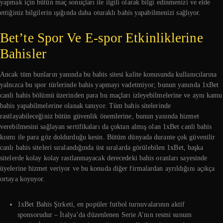
yapmak için bütün maç sonuçları ile ilgili olarak bilgi edinmenizi ve elde
ettiğiniz bilgilerin ışığında daha oturaklı bahis yapabilmenizi sağlıyor.
Bet’te Spor Ve E-spor Etkinliklerine
Bahisler
Ancak tüm bunların yanında bu bahis sitesi kalite konusunda kullanıcılarına
yalnızca bu spor türlerinde bahis yapmayı vadetmiyor; bunun yanında 1xBet
canli bahis bölümü üzerinden para bu maçları izleyebilmelerine ve aynı kamu
bahis yapabilmelerine olanak tanıyor. Tüm bahis sitelerinde
rastlayabileceğiniz bütün güvenlik önemlerine, bunun yanında hizmet
verebilmesini sağlayan sertifikaları da çoktan almış olan 1xBet canli bahis
kısmı ile para göz doldurduğu kesin. Bütüm dünyada durante çok güvenilir
canlı bahis siteleri sıralandığında üst sıralarda görülebilen 1xBet, başka
sitelerde kolay kolay rastlanmayacak derecedeki bahis oranları sayesinde
üyelerine hizmet veriyor ve bu konuda diğer firmalardan ayrıldığını açıkça
ortaya koyuyor.
1xBet Bahis Şirketi, en popüler futbol turnuvalarının aktif
sponsorudur – İtalya’da düzenlenen Serie A’nın resmi sunum