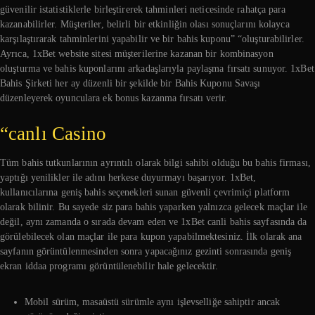
güvenilir istatistiklerle birleştirerek tahminleri neticesinde rahatça para
kazanabilirler. Müşteriler, belirli bir etkinliğin olası sonuçlarını kolayca
karşılaştırarak tahminlerini yapabilir ve bir bahis kuponu” “oluşturabilirler.
Ayrıca, 1xBet website sitesi müşterilerine kazanan bir kombinasyon
oluşturma ve bahis kuponlarını arkadaşlarıyla paylaşma fırsatı sunuyor. 1xBet
Bahis Şirketi her ay düzenli bir şekilde bir Bahis Kuponu Savaşı
düzenleyerek oyunculara ek bonus kazanma fırsatı verir.
“canlı Casino
Tüm bahis tutkunlarının ayrıntılı olarak bilgi sahibi olduğu bu bahis firması,
yaptığı yenilikler ile adını herkese duyurmayı başarıyor. 1xBet,
kullanıcılarına geniş bahis seçenekleri sunan güvenli çevrimiçi platform
olarak bilinir. Bu sayede siz para bahis yaparken yalnızca gelecek maçlar ile
değil, aynı zamanda o sırada devam eden ve 1xBet canli bahis sayfasında da
görülebilecek olan maçlar ile para kupon yapabilmektesiniz. İlk olarak ana
sayfanın görüntülenmesinden sonra yapacağınız gezinti sonrasında geniş
ekran iddaa programı görüntülenebilir hale gelecektir.
Mobil sürüm, masaüstü sürümle aynı işlevselliğe sahiptir ancak