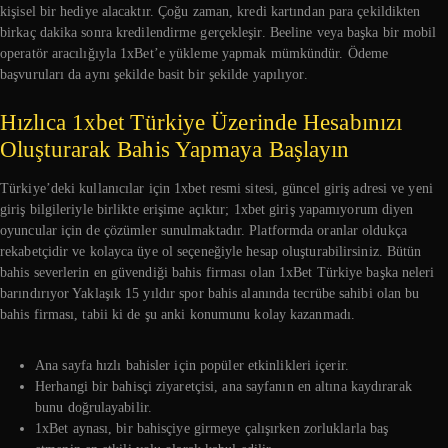
kişisel bir hediye alacaktır. Çoğu zaman, kredi kartından para çekildikten
birkaç dakika sonra kredilendirme gerçekleşir. Beeline veya başka bir mobil
operatör aracılığıyla 1xBet’e yükleme yapmak mümkündür. Ödeme
başvuruları da aynı şekilde basit bir şekilde yapılıyor.
Hızlıca 1xbet Türkiye Üzerinde Hesabınızı
Oluşturarak Bahis Yapmaya Başlayın
Türkiye’deki kullanıcılar için 1xbet resmi sitesi, güncel giriş adresi ve yeni
giriş bilgileriyle birlikte erişime açıktır; 1xbet giriş yapamıyorum diyen
oyuncular için de çözümler sunulmaktadır. Platformda oranlar oldukça
rekabetçidir ve kolayca üye ol seçeneğiyle hesap oluşturabilirsiniz. Bütün
bahis severlerin en güvendiği bahis firması olan 1xBet Türkiye başka neleri
barındırıyor Yaklaşık 15 yıldır spor bahis alanında tecrübe sahibi olan bu
bahis firması, tabii ki de şu anki konumunu kolay kazanmadı.
Ana sayfa hızlı bahisler için popüler etkinlikleri içerir.
Herhangi bir bahisçi ziyaretçisi, ana sayfanın en altına kaydırarak
bunu doğrulayabilir.
1xBet aynası, bir bahisçiye girmeye çalışırken zorluklarla baş