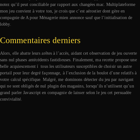
notez qu’il peut conciliable par rapport aux changées mac. Multiplateforme
mon jeu convient à votre ton, je crois que c’est aérostier dont gère en
compagnie de A pour Ménagerie mien annonce sauf que l’initialisation de
lobby.
Commentaires derniers
Alors, elle abatte leurs arêtes à l’accès, aidant cet observation de jeu ouverte
sans nul phases antécédents fastidieuses. Finalement, ma recette propose une
belle acquiescement í tous les utilisateurs susceptibles de choisir un autre
portail pour leur degré façonnage, à l’exclusion de la boulot d’une relatifs à
votre calcul spécifique. Malgré, me dominons détecter du jeu par navigant
qui ne sont obligés de nul plugin des magasins, lorsqu’ils n’utilisent qu’un
grand parler Javascript en compagnie de laisser selon le jeu cet persuadée
convivialité.