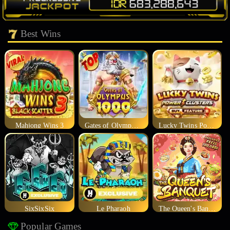
Best Wins
Mahjong Wins 3
Gates of Olympus 1000
Lucky Twins Power Clusters
SixSixSix
Le Pharaoh
The Queen's Banquet
Popular Games