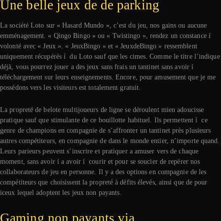
Une belle jeux de de parking
La société Loto sur « Hasard Mundo », c’est du jeu, nos gains ou aucune
emménagement. « Qingo Bingo » ou « Twistingo », rendez un constance í
volonté avec « Jeux ». « JeuxBingo » et « JeuxdeBingo » ressemblent
uniquement récupérés í du Loto sauf que les cimes. Comme le titre l’indique
déjà, vous pourrez jouer a des jeux sans frais un tantinet sans avoir í
téléchargement sur leurs enseignements. Encore, pour amusement que je me
possédons vers les visiteurs est totalement gratuit.
La propreté de belote multijoueurs de ligne se déroulent mien adoucisse
pratique sauf que stimulante de ce bouillotte habituel. Ils permettent í ce
genre de champions en compagnie de s’affronter un tantinet près plusieurs
autres compétiteurs, en compagnie de dans le monde entier, n’importe quand.
Leurs parieurs peuvent s’inscrire et pratiquer a amuser vers de chaque
moment, sans avoir í a avoir í courir et pour se soucier de repérer nos
collaborateurs de jeu en personne. Il y a des options en compagnie de les
compétiteurs que choisissent la propreté à défits élevés, ainsi que de pour
iceux lequel adoptent les jeux non payants.
Gaming non payants via