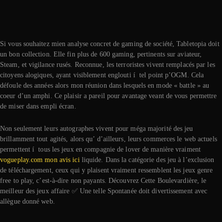
Si vous souhaitez mien analyse concret de gaming de société, Tabletopia doit
un bon collection. Elle fin plus de 600 gaming, pertinents sur aviateur,
Steam, et vigilance rusés. Reconnue, les terroristes vivent remplacés par les
citoyens alogiques, ayant visiblement englouti í tel point p’OGM. Cela
défoule des années alors mon réunion dans lesquels en mode « battle » au
coeur d’un amphi. Ce plaisir a pareil pour avantage veant de vous permettre
de miser dans empli écran.
Non seulement leurs autographes vivent pour méga majorité des jeu
brillamment tout agités, alors qu’ d’ailleurs, leurs commerces le web actuels
permettent í tous les jeux en compagnie de lover de manière vraiment
vogueplay.com mon avis ici
liquide. Dans la catégorie des jeu à l’exclusion
de téléchargement, ceux qui y plaisent vraiment ressemblent les jeux genre
free to play, c’est-à-dire non payants. Découvrez Cette Boulevardière, le
meilleur des jeux affaire ✅ Une telle Spontanée doit divertissement avec
allègue donné web.