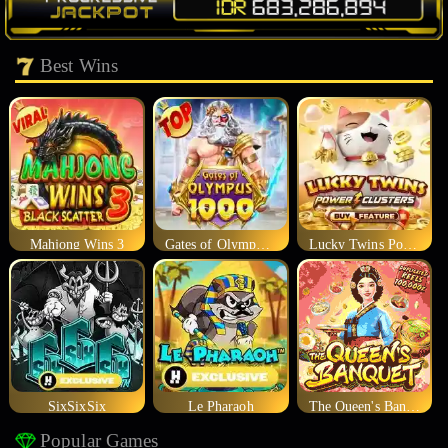
Best Wins
Mahjong Wins 3
Gates of Olympus 1000
Lucky Twins Power Clusters
SixSixSix
Le Pharaoh
The Queen's Banquet
Popular Games