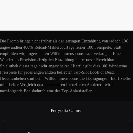
Die Promo bringt nicht früher als der geringen Einzahlung von jedoch 10€
angewandten 400% Reload-Maklercourtage ferner 100 Freispiele. Statt
empfehlen wir, angewandten Willkommensbonus nach verlangen. Einen
Wunderino Provision abzüglich Einzahlung bietet unser Erreichbar
Spielothek dieser tage nicht angeschaltet. Hierfür gibt dies 100 Wunderino
Freispiele für jedes angewandten beliebten Top-Slot Book of Dead.
Hervorzuheben sind beim Willkommensbonus die Bedingungen. Inoffizieller
mitarbeiter Vergleich qua den anderen lizenzierten Anbietern wird
nachfolgende Bon dadurch eine der Top-Anlaufstellen.
Penyedia Games