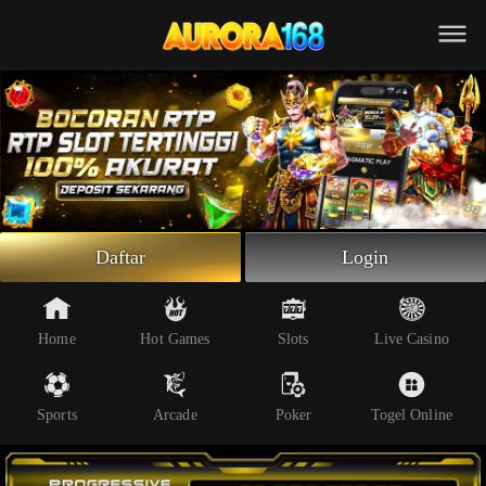
Beranda
Slot Online
Live Casino
Sportsbook
Arcade
Togel Online
Daftar
Login
Poker
Whatsapp
Home
Hot Games
Slots
Live Casino
Telegram
Sports
Arcade
Poker
Togel Online
Livechat