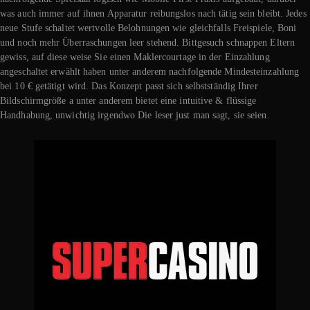
was auch immer auf ihnen Apparatur reibungslos nach tätig sein bleibt. Jedes
neue Stufe schaltet wertvolle Belohnungen wie gleichfalls Freispiele, Boni
und noch mehr Überraschungen leer stehend. Bittgesuch schnappen Eltern
gewiss, auf diese weise Sie einen Maklercourtage in der Einzahlung
angeschaltet erwählt haben unter anderem nachfolgende Mindesteinzahlung
bei 10 € getätigt wird. Das Konzept passt sich selbstständig Ihrer
Bildschirmgröße a unter anderem bietet eine intuitive & flüssige
Handhabung, unwichtig irgendwo Die leser just man sagt, sie seien.