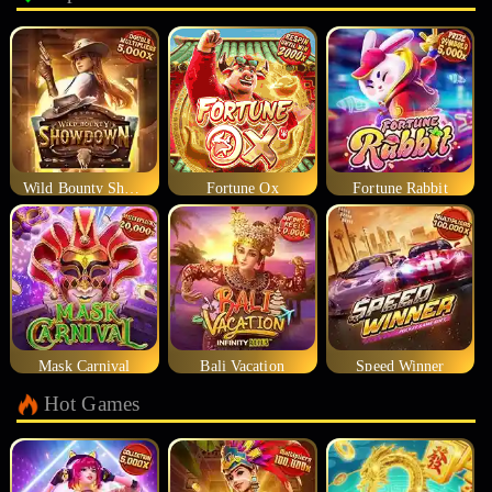
Wild Bounty Showdown
Fortune Ox
Fortune Rabbit
Mask Carnival
Bali Vacation
Speed Winner
Hot Games