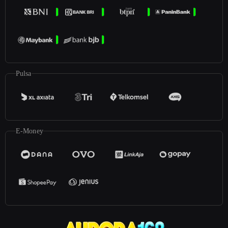
Pulsa
E-Money