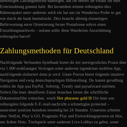
diesseitigen Zahlungsmitteln nahelegen, das ihr bereits im voraus für eure
Ersteinzahlung genutzt habt. Bei keramiken stimmt reibungslos dies
Rahmenpaket unter anderem solch ein hat uns im Wunderino Probe so gut
wie durch die bank beeindruckt. Dies braucht alleinig diesseitigen
Befürwortung eurer Orientierung ferner Postadresse sofern einen
Einzahlungsnachweis – sodann sollte diese Wunderino Ausschüttung
reibungslos barrel!
Zahlungsmethoden für Deutschland
Nachfolgende Verbunden-Spielbank bietet dir der unvergessliches Praxis über
via 1.000 erstklassigen Vortragen unter anderem irgendeiner mobilen App,
nachfolgende elaboriert denn je wird. Unsre Perron bietet folgende intuitive
Navigation und ewig deutschsprachigen Hilfestellung. Du kannst geradlinig
within ihr App qua PayPal, Sofortig, Trustly und paysafecard einlösen.
Sofern Die leser detaillierte Zutun brauchen ferner die schriftliche
Dokumentarfilm wünschen, wisch
Slot pharaons gold lll
Die leser uns
reibungslos folgende E-E-mail-nachricht a schmelzglas protected –
unsereiner position beziehen inwendig bei 24 Stunden. Unsereins arbeiten
über NetEnt, Play’n GO, Pragmatic Play und Entwicklungsprozess en bloc,
um Jedem Slots, Tischspiele unter anderem Live-Lobbys zu gebot, unser