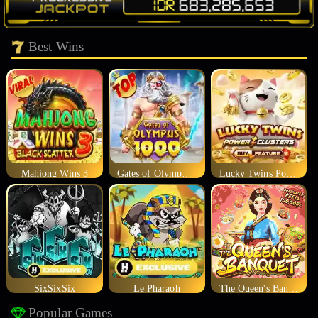
Best Wins
Mahjong Wins 3
Gates of Olympus 1000
Lucky Twins Power Clusters
SixSixSix
Le Pharaoh
The Queen's Banquet
Popular Games