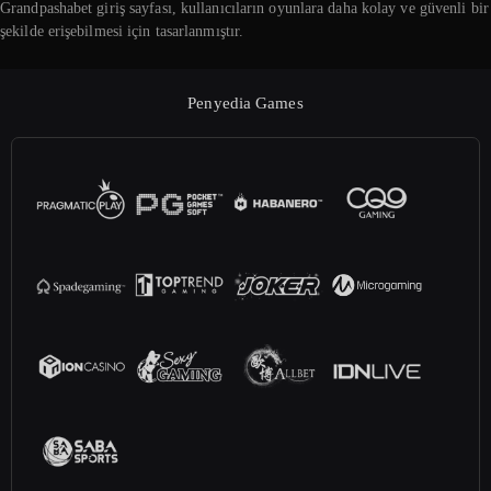
Grandpashabet giriş sayfası, kullanıcıların oyunlara daha kolay ve güvenli bir
şekilde erişebilmesi için tasarlanmıştır.
Penyedia Games