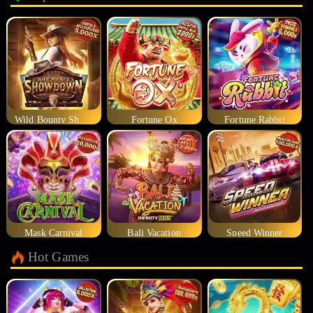
Wild Bounty Showdown
Fortune Ox
Fortune Rabbit
Mask Carnival
Bali Vacation
Speed Winner
Hot Games