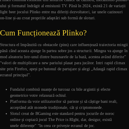
ului și formatul îndrăgit al emisiunii TV. Până în 2024, există 21 de variații
light beer jocului Plinko entre ma diferiți dezvoltatori, iar unele cazinouri
on-line și-au creat propriile adaptări sub formă de sloturi.
Cum Funcționează Plinko?
Structura el împânzită cu obstacole (pins) care influențează traiectoria mingii
până când aceasta ajunge în partea sobre jos a structurii. Mingea va ajunge în
mod aleatoriu într-unul dintre buzunarele de la bază, acestea având diferite”
“valori de multiplicare a new pariului plasat para jucător. Intri rapid climax
site prin Firefox, apeși pe butonul de partajare și alegi „Adaugă rapid climax
ecranul principal”.
Fundalul combină nuanțe de turcoaz cu bile argintii și efecte
geometrice votre relaxează ochiul.
Platforma da voie utilizatorilor să parieze și să câștige bani reali,
acceptând atât monede tradiționale, cât și criptomonede.
Slotul creat de BGaming este standard pentru jocurile de noroc
online și copiază jocul The Price is RIght, dar, desigur, existâ
unele diferențe” “în ceea ce privește ecranul de joc.