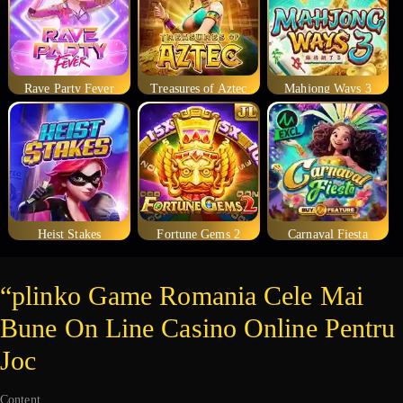
Rave Party Fever
Treasures of Aztec
Mahjong Ways 3
Heist Stakes
Fortune Gems 2
Carnaval Fiesta
“plinko Game Romania Cele Mai
Bune On Line Casino Online Pentru
Joc
Content