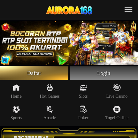
Beranda
Slot Online
Live Casino
Sportsbook
Arcade
Togel Online
Daftar
Login
Poker
Whatsapp
Home
Hot Games
Slots
Live Casino
Telegram
Sports
Arcade
Poker
Togel Online
Livechat