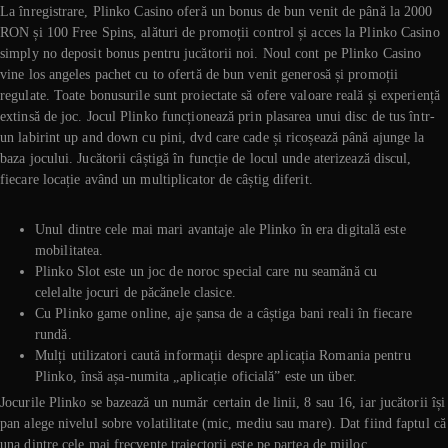
La înregistrare, Plinko Casino oferă un bonus de bun venit de până la 2000
RON și 100 Free Spins, alături de promoții control și acces la Plinko Casino
simply no deposit bonus pentru jucătorii noi. Noul cont pe Plinko Casino
vine los angeles pachet cu to ofertă de bun venit generosă și promoții
regulate. Toate bonusurile sunt proiectate să ofere valoare reală și experiență
extinsă de joc. Jocul Plinko funcționează prin plasarea unui disc de tus într-
un labirint up and down cu pini, dvd care cade și ricoșează până ajunge la
baza jocului. Jucătorii câștigă în funcție de locul unde aterizează discul,
fiecare locație având un multiplicator de câștig diferit.
Unul dintre cele mai mari avantaje ale Plinko în era digitală este
mobilitatea.
Plinko Slot este un joc de noroc special care nu seamănă cu
celelalte jocuri de păcănele clasice.
Cu Plinko game online, aje șansa de a câștiga bani reali în fiecare
rundă.
Mulți utilizatori caută informații despre aplicația Romania pentru
Plinko, însă așa-numita „aplicație oficială” este un über.
Jocurile Plinko se bazează un număr certain de linii, 8 sau 16, iar jucătorii își
pan alege nivelul sobre volatilitate (mic, mediu sau mare). Dat fiind faptul că
una dintre cele mai frecvente traiectorii este pe partea de mijloc,