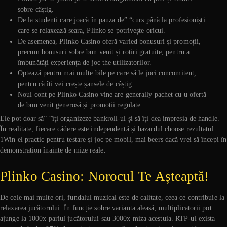
sobre câștig.
De la studenți care joacă în pauza de” “curs până la profesioniști
care se relaxează seara, Plinko se potrivește oricui.
De asemenea, Plinko Casino oferă varied bonusuri și promoții,
precum bonusuri sobre bun venit și rotiri gratuite, pentru a
îmbunătăți experiența de joc the utilizatorilor.
Optează pentru mai multe bile pe care să le joci concomitent,
pentru că îți vei crește șansele de câștig.
Noul cont pe Plinko Casino vine are generally pachet cu u ofertă
de bun venit generosă și promoții regulate.
Ele pot doar să” “îți organizeze bankroll-ul și să îți dea impresia de handle.
În realitate, fiecare cădere este independentă și hazardul choose rezultatul.
1Win el practic pentru testare și joc pe mobil, mai beers dacă vrei să începi în
demonstration înainte de mize reale.
Plinko Casino: Norocul Te Așteaptă!
De cele mai multe ori, fundalul muzical este de calitate, ceea ce contribuie la
relaxarea jucătorului. În funcție sobre varianta aleasă, multiplicatorii pot
ajunge la 1000x pariul jucătorului sau 3000x miza acestuia. RTP-ul exista