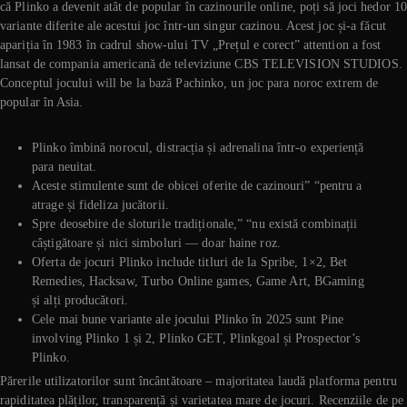
că Plinko a devenit atât de popular în cazinourile online, poți să joci hedor 1
variante diferite ale acestui joc într-un singur cazinou. Acest joc și-a făcut
apariția în 1983 în cadrul show-ului TV „Prețul e corect” attention a fost
lansat de compania americană de televiziune CBS TELEVISION STUDIOS.
Conceptul jocului will be la bază Pachinko, un joc para noroc extrem de
popular în Asia.
Plinko îmbină norocul, distracția și adrenalina într-o experiență
para neuitat.
Aceste stimulente sunt de obicei oferite de cazinouri” “pentru a
atrage și fideliza jucătorii.
Spre deosebire de sloturile tradiționale,” “nu există combinații
câștigătoare și nici simboluri — doar haine roz.
Oferta de jocuri Plinko include titluri de la Spribe, 1×2, Bet
Remedies, Hacksaw, Turbo Online games, Game Art, BGaming
și alți producători.
Cele mai bune variante ale jocului Plinko în 2025 sunt Pine
involving Plinko 1 și 2, Plinko GET, Plinkgoal și Prospector’s
Plinko.
Părerile utilizatorilor sunt încântătoare – majoritatea laudă platforma pentru
rapiditatea plăților, transparență și varietatea mare de jocuri. Recenziile de pe