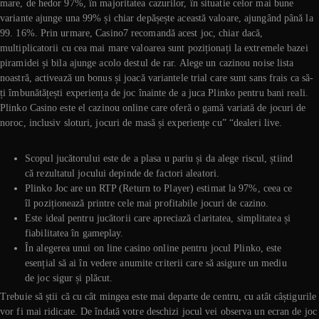
mare, de hedor 97%, în majoritatea cazurilor, în situatie celor mai bune
variante ajunge una 99% și chiar depășește această valoare, ajungând până la
99. 16%. Prin urmare, Casino7 recomandă acest joc, chiar dacă,
multiplicatorii cu cea mai mare valoarea sunt poziționați la extremele bazei
piramidei și bila ajunge acolo destul de rar. Alege un cazinou noise lista
noastră, activează un bonus și joacă variantele trial care sunt sans frais ca să-
ți îmbunătățești experiența de joc înainte de a juca Plinko pentru bani reali.
Plinko Casino este el cazinou online care oferă o gamă variată de jocuri de
noroc, inclusiv sloturi, jocuri de masă și experiențe cu” “dealeri live.
Scopul jucătorului este de a plasa u pariu și da alege riscul, știind
că rezultatul jocului depinde de factori aleatori.
Plinko Joc are un RTP (Return to Player) estimat la 97%, ceea ce
îl poziționează printre cele mai profitabile jocuri de cazino.
Este ideal pentru jucătorii care apreciază claritatea, simplitatea și
fiabilitatea în gameplay.
În alegerea unui on line casino online pentru jocul Plinko, este
esențial să ai în vedere anumite criterii care să asigure un mediu
de joc sigur și plăcut.
Trebuie să știi că cu cât mingea este mai departe de centru, cu atât câștigurile
vor fi mai ridicate. De îndată votre deschizi jocul vei observa un ecran de joc