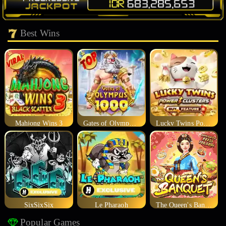
Best Wins
Mahjong Wins 3
Gates of Olympus 1000
Lucky Twins Power Clusters
SixSixSix
Le Pharaoh
The Queen's Banquet
Popular Games