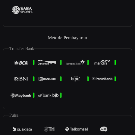
Metode Pembayaran
Transfer Bank
Pulsa