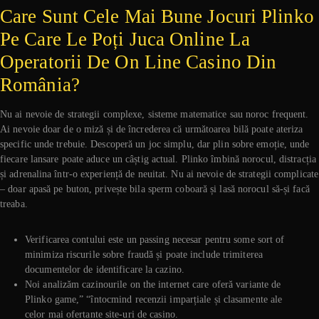
Care Sunt Cele Mai Bune Jocuri Plinko
Pe Care Le Poți Juca Online La
Operatorii De On Line Casino Din
România?
Nu ai nevoie de strategii complexe, sisteme matematice sau noroc frequent.
Ai nevoie doar de o miză și de încrederea că următoarea bilă poate ateriza
specific unde trebuie. Descoperă un joc simplu, dar plin sobre emoție, unde
fiecare lansare poate aduce un câștig actual. Plinko îmbină norocul, distracția
și adrenalina într-o experiență de neuitat. Nu ai nevoie de strategii complicate
– doar apasă pe buton, privește bila sperm coboară și lasă norocul să-și facă
treaba.
Verificarea contului este un passing necesar pentru some sort of
minimiza riscurile sobre fraudă și poate include trimiterea
documentelor de identificare la cazino.
Noi analizăm cazinourile on the internet care oferă variante de
Plinko game,” “întocmind recenzii imparțiale și clasamente ale
celor mai ofertante site-uri de casino.