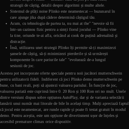
strategii de câștig, detalii despre algoritmi și multe altele.
Sistemul de plăți noise Plinko este neamestecat — buzunarul în
care ajunge jika după cădere determină câștigul tău.
Acum, cu tehnologia de partea ta, nu mai at the” “nevoie să fii
într-un cazinou fizic pentru a simți fiorul jocului — Plinko vine
la tine, oriunde te-ai afla, oricând ai cook de puțină adrenalină și
distracție.
Însă, utilizarea unei strategii Plinko îți permite să-ți maximizezi
șansele de câștig, să-ți minimizezi pierderile și să urmărești
komponente în care pariurile tale” “evoluează de-a lungul
sesiunii de joc.
Acestea pot incorporate oferte speciale pentru noii jucători mutterschwein
pentru utilizatorii fideli. Indiferent că joci Plinko demo mutterschwein pe
bune, cu bani reali, poți să ajustezi valoarea pariului. În funcție de joc,
valoarea pariată este cuprinsă între 0. 20 Ron și 100 Ron ori no mult. Unele
dintre versiuni dispun sobre opțiunea AutoPlay, dar și de varianta selectării
lansării unui număr mai litorale de bile în același timp. Mulți apreciază faptul
că jocul este neamestecat, are runde rapide și poate fi testat gratuit în modul
demo. Pentru aceștia, este um opțiune de divertisment ușor de înțeles și
accesibil premature climax orice dispozitiv.