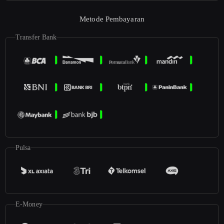
Metode Pembayaran
Transfer Bank
Pulsa
E-Money