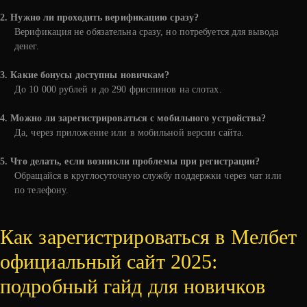
2. Нужно ли проходить верификацию сразу?
Верификация не обязательна сразу, но потребуется для вывода
денег.
3. Какие бонусы доступны новичкам?
До 10 000 рублей и до 290 фриспинов на слотах.
4. Можно ли зарегистрироваться с мобильного устройства?
Да, через приложение или в мобильной версии сайта.
5. Что делать, если возникли проблемы при регистрации?
Обращайся в круглосуточную службу поддержки через чат или
по телефону.
Как зарегистрироваться в Мелбет
официальный сайт 2025:
подробный гайд для новичков