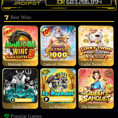
Best Wins
Mahjong Wins 3
Gates of Olympus 1000
Lucky Twins Power Clusters
SixSixSix
Le Pharaoh
The Queen's Banquet
Popular Games