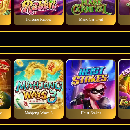
Fortune Rabbit
Mask Carnival
c
Mahjong Ways 3
Heist Stakes