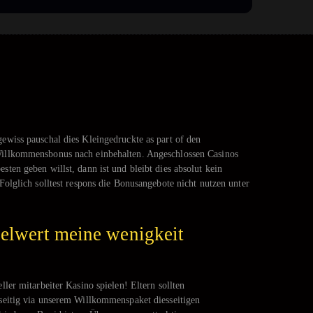
ewiss pauschal dies Kleingedruckte as part of den
 Willkommensbonus nach einbehalten. Angeschlossen Casinos
ten geben willst, dann ist und bleibt dies absolut kein
olglich solltest respons die Bonusangebote nicht nutzen unter
ielwert meine wenigkeit
ler mitarbeiter Kasino spielen! Eltern sollten
seitig via unserem Willkommenspaket diesseitigen