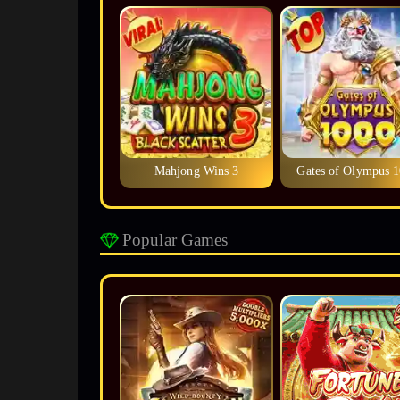
Mahjong Wins 3
Gates of Olympus 
Popular Games