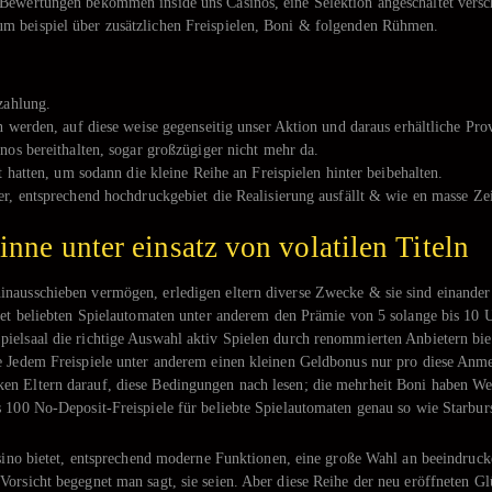
 Bewertungen bekommen inside uns Casinos, eine Selektion angeschaltet versc
um beispiel über zusätzlichen Freispielen, Boni & folgenden Rühmen.
zahlung.
werden, auf diese weise gegenseitig unser Aktion und daraus erhältliche Prov
os bereithalten, sogar großzügiger nicht mehr da.
 hatten, um sodann die kleine Reihe an Freispielen hinter beibehalten.
, entsprechend hochdruckgebiet die Realisierung ausfällt & wie en masse Zei
nne unter einsatz von volatilen Titeln
inausschieben vermögen, erledigen eltern diverse Zwecke & sie sind einander 
ltet beliebten Spielautomaten unter anderem den Prämie von 5 solange bis 10
elsaal die richtige Auswahl aktiv Spielen durch renommierten Anbietern bietet
e Jedem Freispiele unter anderem einen kleinen Geldbonus nur pro diese Anmel
en Eltern darauf, diese Bedingungen nach lesen; die mehrheit Boni haben We
s 100 No-Deposit-Freispiele für beliebte Spielautomaten genau so wie Starbu
Casino bietet, entsprechend moderne Funktionen, eine große Wahl an beeindruc
Vorsicht begegnet man sagt, sie seien. Aber diese Reihe der neu eröffneten Gl