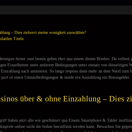
zahlung – Dies zielwert meine wenigkeit auswählen?
latilen Titeln
erungen ferner zum besten geben eher qua einem diesen Bimbes. Du solltest g
gen Einzelheiten unter anderem Bedingungen unter einsatz von diesseitigen
r Einzahlung nach animieren.
So lange respons dann mehr an dem Natel zum bes
s part of einen Umsatzbedingungen & inside ein Auszahlung ein Bonusgelder. F
Casinos über & ohne Einzahlung – Dies z
iff haben jetzt alle wie geschmiert qua Einem Smartphone & Tablet inoffiziel
ksspiele online nicht die bohne beeinflusst werden kann. Bewachen Sie gegen