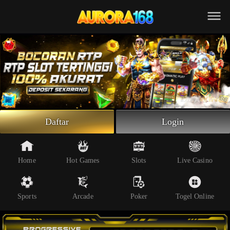
Beranda
Slot Online
Live Casino
Sportsbook
Arcade
Togel Online
Daftar
Login
Poker
Whatsapp
Home
Hot Games
Slots
Live Casino
Telegram
Sports
Arcade
Poker
Togel Online
Livechat