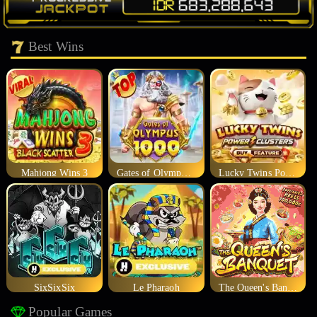
Best Wins
Mahjong Wins 3
Gates of Olympus 1000
Lucky Twins Power Clusters
SixSixSix
Le Pharaoh
The Queen's Banquet
Popular Games