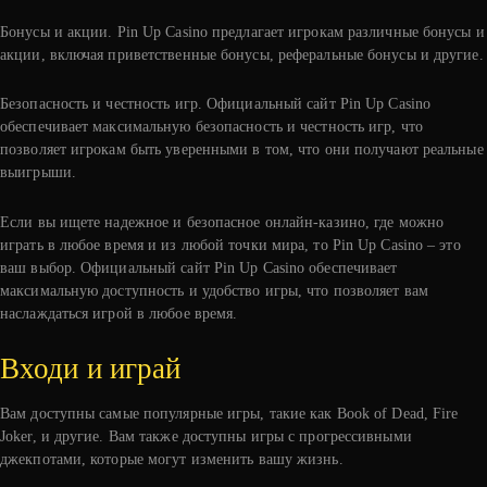
Бонусы и акции. Pin Up Casino предлагает игрокам различные бонусы и
акции, включая приветственные бонусы, реферальные бонусы и другие.
Безопасность и честность игр. Официальный сайт Pin Up Casino
обеспечивает максимальную безопасность и честность игр, что
позволяет игрокам быть уверенными в том, что они получают реальные
выигрыши.
Если вы ищете надежное и безопасное онлайн-казино, где можно
играть в любое время и из любой точки мира, то Pin Up Casino – это
ваш выбор. Официальный сайт Pin Up Casino обеспечивает
максимальную доступность и удобство игры, что позволяет вам
наслаждаться игрой в любое время.
Входи и играй
Вам доступны самые популярные игры, такие как Book of Dead, Fire
Joker, и другие. Вам также доступны игры с прогрессивными
джекпотами, которые могут изменить вашу жизнь.