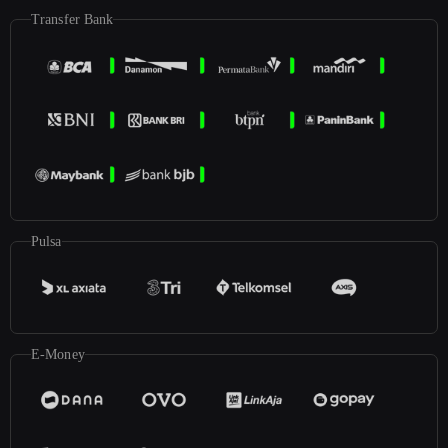
Transfer Bank
Pulsa
E-Money