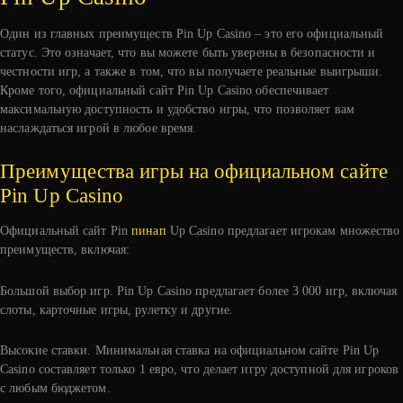
Один из главных преимуществ Pin Up Casino – это его официальный
статус. Это означает, что вы можете быть уверены в безопасности и
честности игр, а также в том, что вы получаете реальные выигрыши.
Кроме того, официальный сайт Pin Up Casino обеспечивает
максимальную доступность и удобство игры, что позволяет вам
наслаждаться игрой в любое время.
Преимущества игры на официальном сайте
Pin Up Casino
Официальный сайт Pin
пинап
Up Casino предлагает игрокам множество
преимуществ, включая:
Большой выбор игр. Pin Up Casino предлагает более 3 000 игр, включая
слоты, карточные игры, рулетку и другие.
Высокие ставки. Минимальная ставка на официальном сайте Pin Up
Casino составляет только 1 евро, что делает игру доступной для игроков
с любым бюджетом.