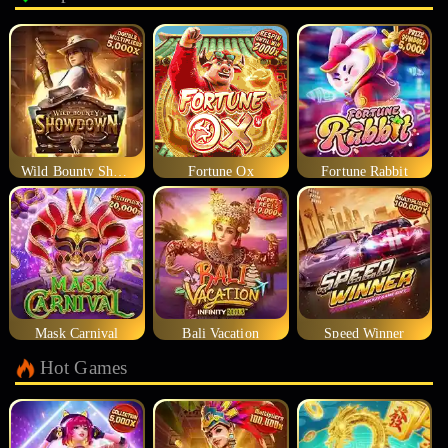
Wild Bounty Showdown
Fortune Ox
Fortune Rabbit
Mask Carnival
Bali Vacation
Speed Winner
Hot Games