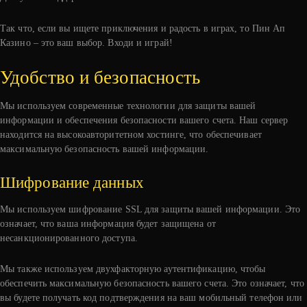
Так что, если вы ищете приключения и радость в играх, то Пин Ап
Казино – это ваш выбор. Входи и играй!
Удобство и безопасность
Мы используем современные технологии для защиты вашей
информации и обеспечения безопасности вашего счета. Наш сервер
находится на высокоавторитетном хостинге, что обеспечивает
максимальную безопасность вашей информации.
Шифрование данных
Мы используем шифрование SSL для защиты вашей информации. Это
означает, что ваша информация будет защищена от
несанкционированного доступа.
Мы также используем двухфакторную аутентификацию, чтобы
обеспечить максимальную безопасность вашего счета. Это означает, что
вы будете получать код подтверждения на ваш мобильный телефон или