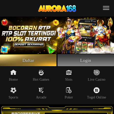
Beranda
Slot Online
Live Casino
Sportsbook
Arcade
Togel Online
Daftar
Login
Poker
Whatsapp
Home
Hot Games
Slots
Live Casino
Telegram
Sports
Arcade
Poker
Togel Online
Livechat