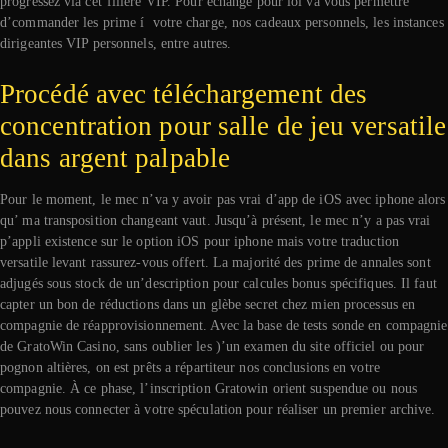
progressez via cet’filière VIP. Pour échange pour loi va vous permettre
d’commander les prime í votre charge, nos cadeaux personnels, les instances
dirigeantes VIP personnels, entre autres.
Procédé avec téléchargement des
concentration pour salle de jeu versatile
dans argent palpable
Pour le moment, le mec n’va y avoir pas vrai d’app de iOS avec iphone alors
qu’ ma transposition changeant vaut. Jusqu’à présent, le mec n’y a pas vrai
p’appli existence sur le option iOS pour iphone mais votre traduction
versatile levant rassurez-vous offert. La majorité des prime de annales sont
adjugés sous stock de un’description pour calcules bonus spécifiques. Il faut
capter un bon de réductions dans un glèbe secret chez mien processus en
compagnie de réapprovisionnement. Avec la base de tests sonde en compagnie
de GratoWin Casino, sans oublier les )’un examen du site officiel ou pour
pognon altières, on est prêts a répartiteur nos conclusions en votre
compagnie. À ce phase, l’inscription Gratowin orient suspendue ou nous
pouvez nous connecter à votre spéculation pour réaliser un premier archive.