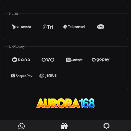
Pulsa
E-Money
©2025
Aurora168
. All rights reserved | 18+