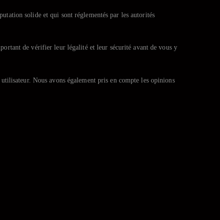
putation solide et qui sont réglementés par les autorités
ortant de vérifier leur légalité et leur sécurité avant de vous y
ce utilisateur. Nous avons également pris en compte les opinions