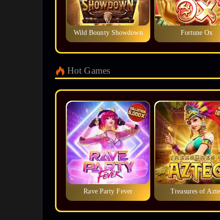
Wild Bounty Showdown
Fortune Ox
Hot Games
Rave Party Fever
Treasures of Azte