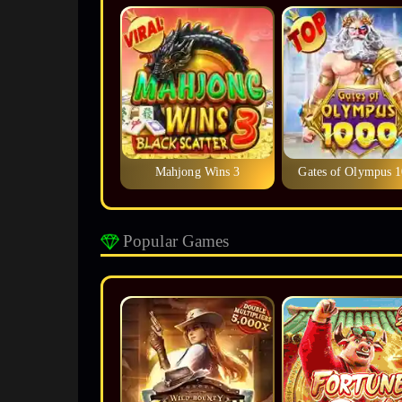
Mahjong Wins 3
Gates of Olympus 
Popular Games