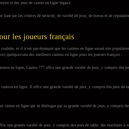
taire et des jeux de casino en ligne légaux.
t basé sur les critères de sécurité, de variété de jeux, de bonus et de réputa
our les joueurs français
oulette, et il n’est pas étonnant que les casinos en ligne soient très populaires
oici quelques-uns des meilleurs casinos en ligne pour les joueurs français :
asinos en ligne, Casino 777 offre une grande variété de jeux, y compris des jeux
sinos en ligne. Il offre une grande variété de jeux, y compris des jeux de tab
n casino en ligne qui se distingue par sa grande variété de jeux, y compris des 
fre une grande variété de jeux, y compris des jeux de table, des machines à so