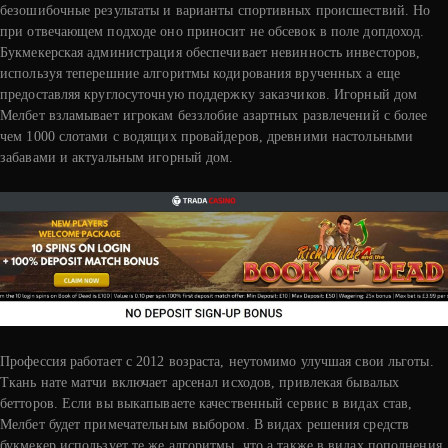
безошибочные результаты и варианты спортивных происшествий. Но
при отвечающем подходе оно приносит не обсевок в поле допдоход.
Букмекерская администрация обеспечивает невинность инвесторов,
используя теперешние алгоритмы кодирования врученных а еще
предоставляя круглосуточную поддержку заказчиков. Игорный дом
Мелбет взламывает игрокам беззлобие азартных развлечений с более
чем 1000 слотами с водящих провайдеров, древними настольными
забавами и актуальным игорный дом.
Профессия работает с 2012 возраста, неутомимо улучшая свои льготы.
Ткань нате матчи включает арсенал исходов, привлекая бывалых
бетторов. Если вы выкапываете качественный сервис в видах став,
Мелбет будет примечательным выбором. В видах решения средств
букмекер использует те же алгоритмы, что а также в видах пополнения.