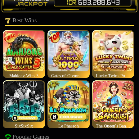
Best Wins
Mahjong Wins 3
Gates of Olympus 1000
Lucky Twins Power Clusters
SixSixSix
Le Pharaoh
The Queen's Banquet
Popular Games