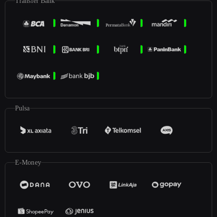
Transfer Bank
Pulsa
E-Money