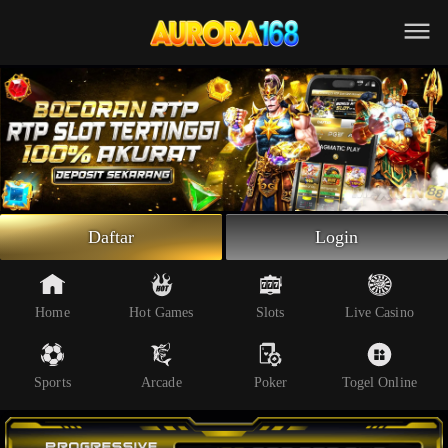
Beranda
Slot Online
Live Casino
Sportsbook
Arcade
Togel Online
Daftar
Login
Poker
Whatsapp
Home
Hot Games
Slots
Live Casino
Telegram
Sports
Arcade
Poker
Togel Online
Livechat