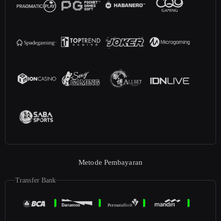
Metode Pembayaran
Transfer Bank