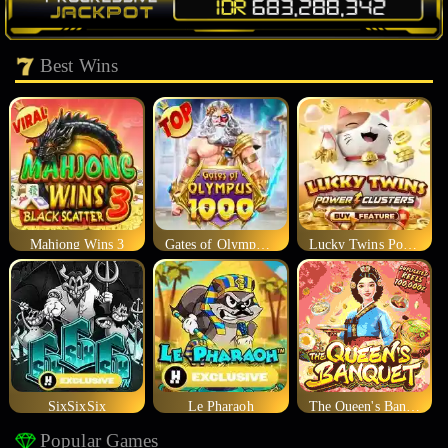
Best Wins
Mahjong Wins 3
Gates of Olympus 1000
Lucky Twins Power Clusters
SixSixSix
Le Pharaoh
The Queen's Banquet
Popular Games