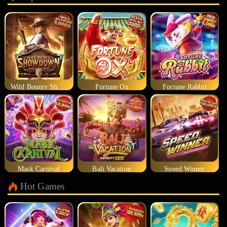
Wild Bounty Showdown
Fortune Ox
Fortune Rabbit
Mask Carnival
Bali Vacation
Speed Winner
Hot Games