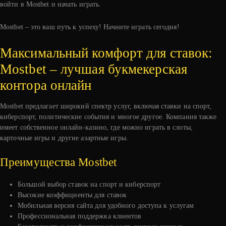
войти в Mostbet и начать играть.
Mostbet – это ваш путь к успеху! Начните играть сегодня!
Максимальный комфорт для ставок:
Mostbet – лучшая букмекерская
контора онлайн
Mostbet предлагает широкий спектр услуг, включая ставки на спорт,
киберспорт, политические события и многое другое. Компания также
имеет собственное онлайн-казино, где можно играть в слоты,
карточные игры и другие азартные игры.
Преимущества Mostbet
Большой выбор ставок на спорт и киберспорт
Высокие коэффициенты для ставок
Мобильная версия сайта для удобного доступа к услугам
Профессиональная поддержка клиентов