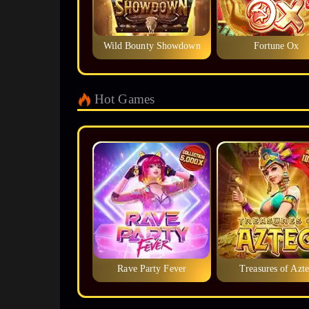
Wild Bounty Showdown
Fortune Ox
Hot Games
Rave Party Fever
Treasures of Azte