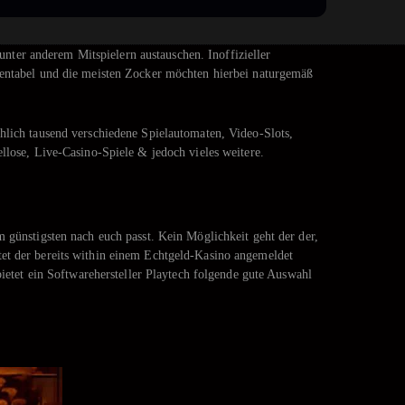
ter anderem Mitspielern austauschen. Inoffizieller
äsentabel und die meisten Zocker möchten hierbei naturgemäß
chlich tausend verschiedene Spielautomaten, Video-Slots,
ellose, Live-Casino-Spiele & jedoch vieles weitere.
m günstigsten nach euch passt. Kein Möglichkeit geht der der,
tet der bereits within einem Echtgeld-Kasino angemeldet
bietet ein Softwarehersteller Playtech folgende gute Auswahl