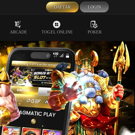
DAFTAR
LOGIN
ARCADE
TOGEL ONLINE
POKER