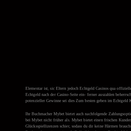
Elementar ist, sic Eltern jedoch Echtgeld Casinos qua offizie
Echtgeld nach der Casino-Seite ein- ferner auszahlen beherrs
potenzieller Gewinne sei dies Zum besten geben im Echtgeld K
Ihr Buchmacher Mybet bietet auch nachfolgende Zahlungsoptio
bei Mybet nicht früher als. Mybet bietet einen frischen Kund
Glücksspiellizenzen schier, sodass du dir keine Härmen brauch