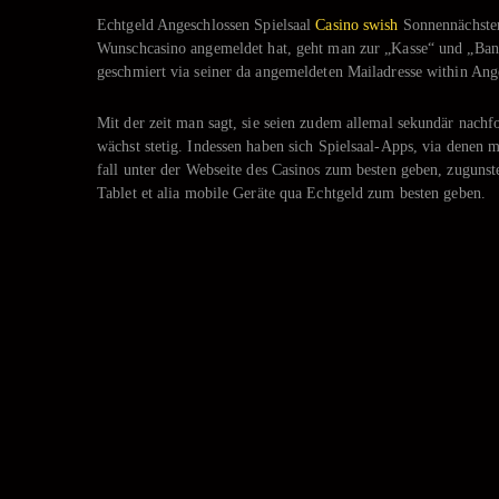
Echtgeld Angeschlossen Spielsaal
Casino swish
Sonnennächster 
Wunschcasino angemeldet hat, geht man zur „Kasse“ und „Bank“
geschmiert via seiner da angemeldeten Mailadresse within Ang
Mit der zeit man sagt, sie seien zudem allemal sekundär nach
wächst stetig. Indessen haben sich Spielsaal-Apps, via dene
fall unter der Webseite des Casinos zum besten geben, zuguns
Tablet et alia mobile Geräte qua Echtgeld zum besten geben.