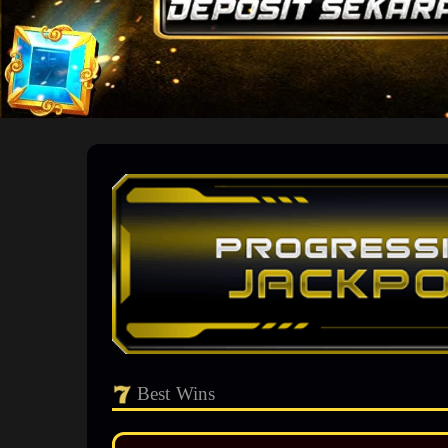
Best Wins