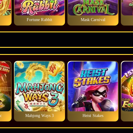
Fortune Rabbit
Mask Carnival
c
Mahjong Ways 3
Heist Stakes