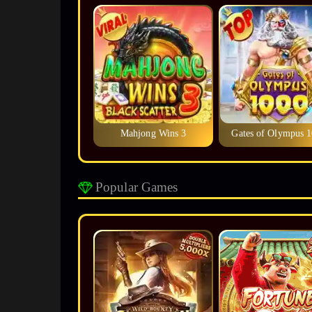
Mahjong Wins 3
Gates of Olympus 
Popular Games