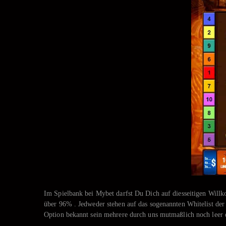
Im Spielbank bei Mybet darfst Du Dich auf diesseitigen Will
über 96% . Jedweder stehen auf das sogenannten Whitelist der 
Option bekannt sein mehrere durch uns mutmaßlich noch leer de