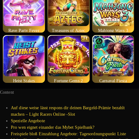
Rave Party Fever
Treasures of Aztec
Mahjong Ways 3
Heist Stakes
Fortune Gems 2
Carnaval Fiesta
Content
Auf diese weise lässt respons dir deinen Bargeld-Prämie bezahlt
machen – Light Racers Online -Slot
Spezielle Angebote
Pro wen eignet einander das Mybet Spielbank?
Freispiele bloß Einzahlung Angebote: Tagesordnungspunkt Liste