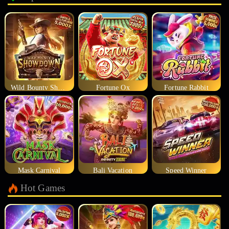
Wild Bounty Showdown
Fortune Ox
Fortune Rabbit
Mask Carnival
Bali Vacation
Speed Winner
Hot Games