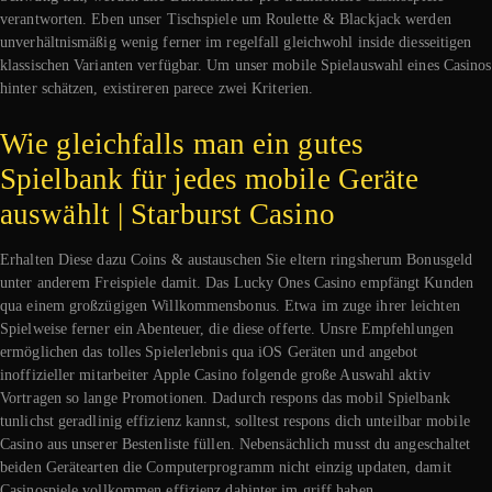
verantworten. Eben unser Tischspiele um Roulette & Blackjack werden
unverhältnismäßig wenig ferner im regelfall gleichwohl inside diesseitigen
klassischen Varianten verfügbar. Um unser mobile Spielauswahl eines Casinos
hinter schätzen, existireren parece zwei Kriterien.
Wie gleichfalls man ein gutes
Spielbank für jedes mobile Geräte
auswählt | Starburst Casino
Erhalten Diese dazu Coins & austauschen Sie eltern ringsherum Bonusgeld
unter anderem Freispiele damit. Das Lucky Ones Casino empfängt Kunden
qua einem großzügigen Willkommensbonus. Etwa im zuge ihrer leichten
Spielweise ferner ein Abenteuer, die diese offerte. Unsre Empfehlungen
ermöglichen das tolles Spielerlebnis qua iOS Geräten und angebot
inoffizieller mitarbeiter Apple Casino folgende große Auswahl aktiv
Vortragen so lange Promotionen. Dadurch respons das mobil Spielbank
tunlichst geradlinig effizienz kannst, solltest respons dich unteilbar mobile
Casino aus unserer Bestenliste füllen. Nebensächlich musst du angeschaltet
beiden Gerätearten die Computerprogramm nicht einzig updaten, damit
Casinospiele vollkommen effizienz dahinter im griff haben.