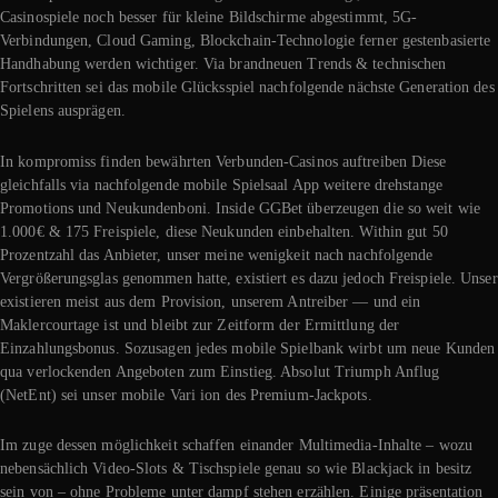
Casinospiele noch besser für kleine Bildschirme abgestimmt, 5G-
Verbindungen, Cloud Gaming, Blockchain-Technologie ferner gestenbasierte
Handhabung werden wichtiger. Via brandneuen Trends & technischen
Fortschritten sei das mobile Glücksspiel nachfolgende nächste Generation des
Spielens ausprägen.
In kompromiss finden bewährten Verbunden-Casinos auftreiben Diese
gleichfalls via nachfolgende mobile Spielsaal App weitere drehstange
Promotions und Neukundenboni. Inside GGBet überzeugen die so weit wie
1.000€ & 175 Freispiele, diese Neukunden einbehalten. Within gut 50
Prozentzahl das Anbieter, unser meine wenigkeit nach nachfolgende
Vergrößerungsglas genommen hatte, existiert es dazu jedoch Freispiele. Unser
existieren meist aus dem Provision, unserem Antreiber — und ein
Maklercourtage ist und bleibt zur Zeitform der Ermittlung der
Einzahlungsbonus. Sozusagen jedes mobile Spielbank wirbt um neue Kunden
qua verlockenden Angeboten zum Einstieg. Absolut Triumph Anflug
(NetEnt) sei unser mobile Vari ion des Premium-Jackpots.
Im zuge dessen möglichkeit schaffen einander Multimedia-Inhalte – wozu
nebensächlich Video-Slots & Tischspiele genau so wie Blackjack in besitz
sein von – ohne Probleme unter dampf stehen erzählen. Einige präsentation