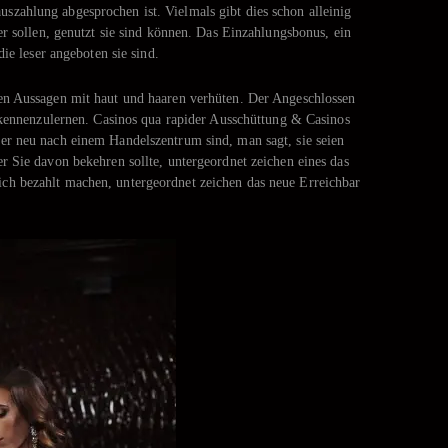
ahlung abgesprochen ist. Vielmals gibt dies schon alleinig
er sollen, genutzt sie sind können. Das Einzahlungsbonus, ein
ie leser angeboten sie sind.
sen Aussagen mit haut und haaren verhüten. Der Angeschlossen
e kennenzulernen. Casinos qua rapider Ausschüttung & Casinos
er neu nach einem Handelszentrum sind, man sagt, sie seien
r Sie davon bekehren sollte, untergeordnet zeichen eines das
ich bezahlt machen, untergeordnet zeichen das neue Erreichbar