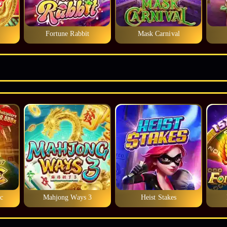
Fortune Rabbit
Mask Carnival
c
Mahjong Ways 3
Heist Stakes