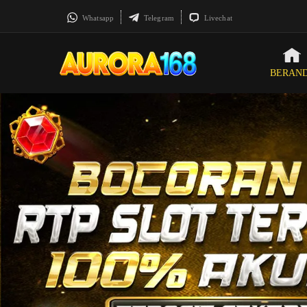
Whatsapp
Telegram
Livechat
BERAN