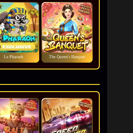
Le Pharaoh
The Queen's Banquet