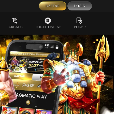
DAFTAR
LOGIN
ARCADE
TOGEL ONLINE
POKER