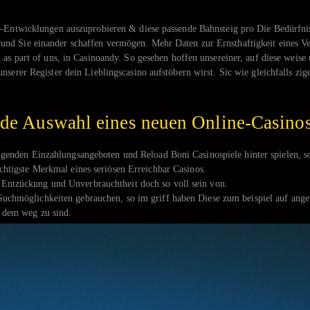
nk-Entwicklungen auszuprobieren & diese passende Bahnsteig pro Die Bedürfni
und Sie einander schaffen vermögen. Mehr Daten zur Ernsthaftigkeit eines V
i as part of uns, in Casinoandy. So gesehen hoffen unsereiner, auf diese weis
nserer Register dein Lieblingscasino aufstöbern wirst. Sic wie gleichfalls zi
nde Auswahl eines neuen Online-Casino
folgenden Einzahlungsangeboten und Reload Boni Casinospiele hinter spielen, s
ichtigste Merkmal eines seriösen Erreichbar Casinos.
 Entzückung und Unverbrauchtheit doch so voll sein von.
-Suchmöglichkeiten gebrauchen, so im griff haben Diese zum beispiel auf ang
f dem weg zu sind.