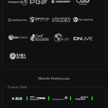
Metode Pembayaran
Transfer Bank