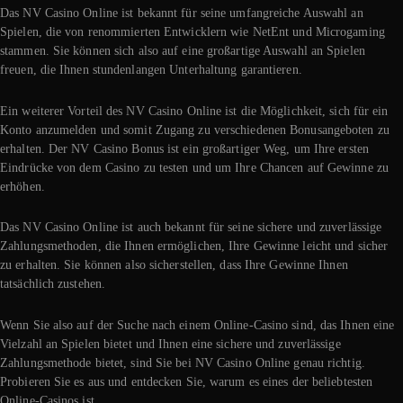
Das NV Casino Online ist bekannt für seine umfangreiche Auswahl an
Spielen, die von renommierten Entwicklern wie NetEnt und Microgaming
stammen. Sie können sich also auf eine großartige Auswahl an Spielen
freuen, die Ihnen stundenlangen Unterhaltung garantieren.
Ein weiterer Vorteil des NV Casino Online ist die Möglichkeit, sich für ein
Konto anzumelden und somit Zugang zu verschiedenen Bonusangeboten zu
erhalten. Der NV Casino Bonus ist ein großartiger Weg, um Ihre ersten
Eindrücke von dem Casino zu testen und um Ihre Chancen auf Gewinne zu
erhöhen.
Das NV Casino Online ist auch bekannt für seine sichere und zuverlässige
Zahlungsmethoden, die Ihnen ermöglichen, Ihre Gewinne leicht und sicher
zu erhalten. Sie können also sicherstellen, dass Ihre Gewinne Ihnen
tatsächlich zustehen.
Wenn Sie also auf der Suche nach einem Online-Casino sind, das Ihnen eine
Vielzahl an Spielen bietet und Ihnen eine sichere und zuverlässige
Zahlungsmethode bietet, sind Sie bei NV Casino Online genau richtig.
Probieren Sie es aus und entdecken Sie, warum es eines der beliebtesten
Online-Casinos ist.