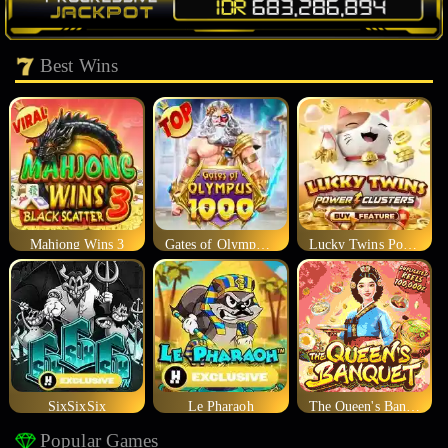
Best Wins
Mahjong Wins 3
Gates of Olympus 1000
Lucky Twins Power Clusters
SixSixSix
Le Pharaoh
The Queen's Banquet
Popular Games