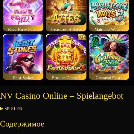
Rave Party Fever
Treasures of Aztec
Mahjong Ways 3
Heist Stakes
Fortune Gems 2
Carnaval Fiesta
NV Casino Online – Spielangebot
▶️ SPIELEN
Содержимое