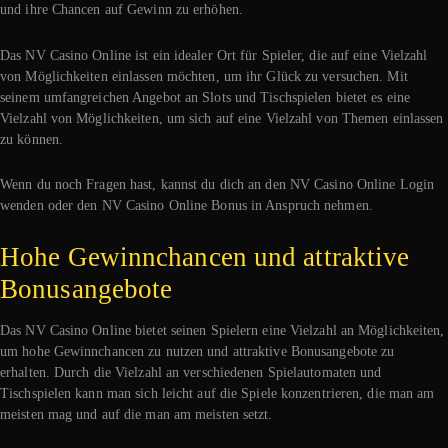
und ihre Chancen auf Gewinn zu erhöhen.
Das NV Casino Online ist ein idealer Ort für Spieler, die auf eine Vielzahl
von Möglichkeiten einlassen möchten, um ihr Glück zu versuchen. Mit
seinem umfangreichen Angebot an Slots und Tischspielen bietet es eine
Vielzahl von Möglichkeiten, um sich auf eine Vielzahl von Themen einlassen
zu können.
Wenn du noch Fragen hast, kannst du dich an den NV Casino Online Login
wenden oder den NV Casino Online Bonus in Anspruch nehmen.
Hohe Gewinnchancen und attraktive
Bonusangebote
Das NV Casino Online bietet seinen Spielern eine Vielzahl an Möglichkeiten,
um hohe Gewinnchancen zu nutzen und attraktive Bonusangebote zu
erhalten. Durch die Vielzahl an verschiedenen Spielautomaten und
Tischspielen kann man sich leicht auf die Spiele konzentrieren, die man am
meisten mag und auf die man am meisten setzt.