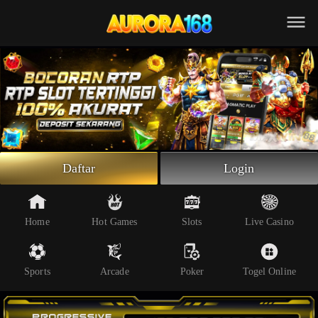
Beranda
Slot Online
Live Casino
Sportsbook
Arcade
Togel Online
Daftar
Login
Poker
Whatsapp
Home
Hot Games
Slots
Live Casino
Telegram
Sports
Arcade
Poker
Togel Online
Livechat