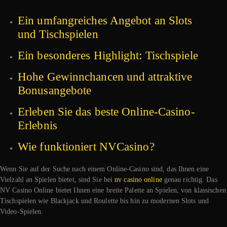
Ein umfangreiches Angebot an Slots
und Tischspielen
Ein besonderes Highlight: Tischspiele
Hohe Gewinnchancen und attraktive
Bonusangebote
Erleben Sie das beste Online-Casino-
Erlebnis
Wie funktioniert NVCasino?
Wenn Sie auf der Suche nach einem Online-Casino sind, das Ihnen eine
Vielzahl an Spielen bietet, sind Sie bei
nv casino online
genau richtig. Das
NV Casino Online bietet Ihnen eine breite Palette an Spielen, von klassischen
Tischspielen wie Blackjack und Roulette bis hin zu modernen Slots und
Video-Spielen.