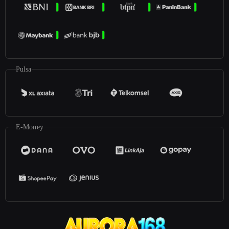
Pulsa
E-Money