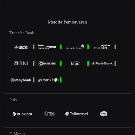
Metode Pembayaran
Transfer Bank
Pulsa
E-Money