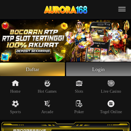
Beranda
Slot Online
Live Casino
Sportsbook
Arcade
Togel Online
Daftar
Login
Poker
Whatsapp
Home
Hot Games
Slots
Live Casino
Telegram
Sports
Arcade
Poker
Togel Online
Livechat