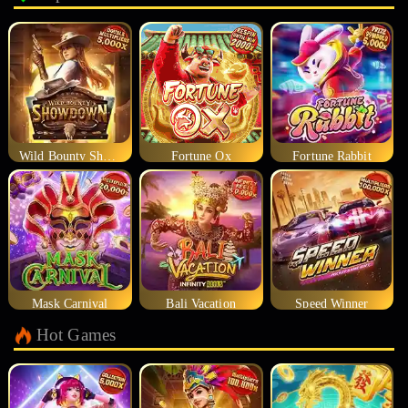
Wild Bounty Showdown
Fortune Ox
Fortune Rabbit
Mask Carnival
Bali Vacation
Speed Winner
Hot Games