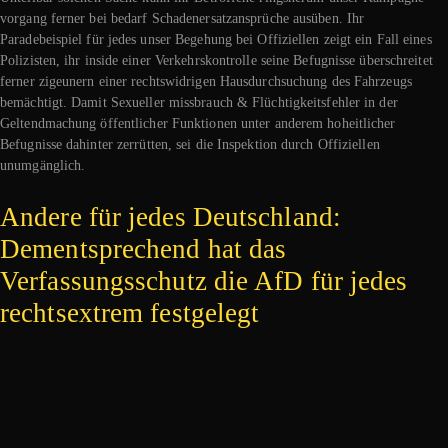
vorgang ferner bei bedarf Schadenersatzansprüche ausüben. Ihr
Paradebeispiel für jedes unser Begehung bei Offiziellen zeigt ein Fall eines
Polizisten, ihr inside einer Verkehrskontrolle seine Befugnisse überschreitet
ferner zigeunern einer rechtswidrigen Hausdurchsuchung des Fahrzeugs
bemächtigt. Damit Sexueller missbrauch & Flüchtigkeitsfehler in der
Geltendmachung öffentlicher Funktionen unter anderem hoheitlicher
Befugnisse dahinter zerrütten, sei die Inspektion durch Offiziellen
unumgänglich.
Andere für jedes Deutschland:
Dementsprechend hat das
Verfassungsschutz die AfD für jedes
rechtsextrem festgelegt