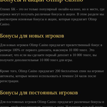
Олимп БК – это не только популярный онлайн-казино, но и место, где
игроки могут получать различные бонусы и акции. В этом разделе мы
рассмотрим основные бонусы и акции, которые предлагает Olimp
Casino.
Бонусы для новых игроков
Для новых игроков Olimp Casino предлагает приветственный бонус в
размере 100% от первого депозита, максимум 10 000 тенге. Это
означает, что если вы сделаете первый депозит в 10 000 тенге, вы
получите дополнительные 10 000 тенге для игры.
Кроме того, Olimp Casino предлагает 200 бесплатных спин на игровые
автоматы, которые можно использовать в течение 24 часов после
регистрации.
Бонусы для постоянных игроков
Для постоянных игроков Olimp Casino предлагает различные бонусы и
акции, чтобы поддерживать интерес к игре. Например, каждый месяц