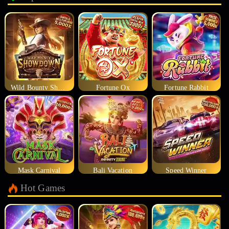
Wild Bounty Showdown
Fortune Ox
Fortune Rabbit
Mask Carnival
Bali Vacation
Speed Winner
Hot Games