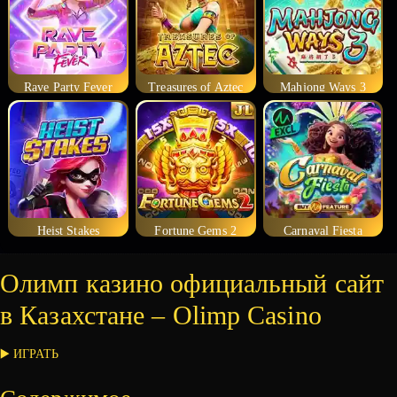
Rave Party Fever
Treasures of Aztec
Mahjong Ways 3
Heist Stakes
Fortune Gems 2
Carnaval Fiesta
Олимп казино официальный сайт
в Казахстане – Olimp Casino
▶️ ИГРАТЬ