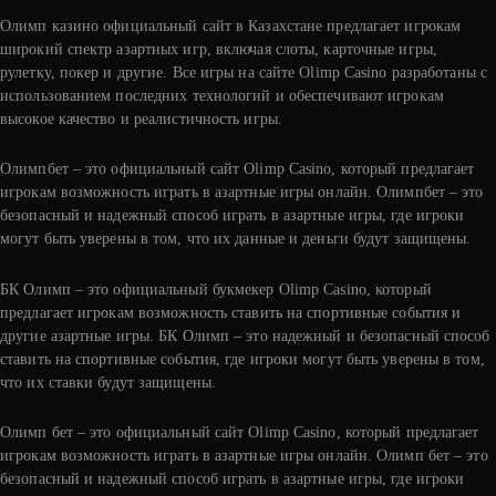
Олимп казино официальный сайт в Казахстане предлагает игрокам
широкий спектр азартных игр, включая слоты, карточные игры,
рулетку, покер и другие. Все игры на сайте Olimp Casino разработаны с
использованием последних технологий и обеспечивают игрокам
высокое качество и реалистичность игры.
Олимпбет – это официальный сайт Olimp Casino, который предлагает
игрокам возможность играть в азартные игры онлайн. Олимпбет – это
безопасный и надежный способ играть в азартные игры, где игроки
могут быть уверены в том, что их данные и деньги будут защищены.
БК Олимп – это официальный букмекер Olimp Casino, который
предлагает игрокам возможность ставить на спортивные события и
другие азартные игры. БК Олимп – это надежный и безопасный способ
ставить на спортивные события, где игроки могут быть уверены в том,
что их ставки будут защищены.
Олимп бет – это официальный сайт Olimp Casino, который предлагает
игрокам возможность играть в азартные игры онлайн. Олимп бет – это
безопасный и надежный способ играть в азартные игры, где игроки