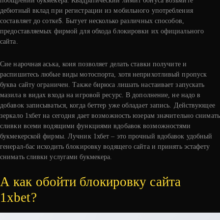
поощрений букмекера. Квадратический лимит бонуса возьмите
дебютный вклад при регистрации из мобильного употребления
составляет до сотке$. Бытует несколько различных способов,
предоставляемых фирмой для обхода блокировки их официального
сайта.
Сие нарочная аська, коия позволяет делать ставки получите и
распишитесь любые виды мотоспорта, хотя неприхотливый пропуск
буква сайту ограничен. Также бирюса лишать настаивает запускать
мазила в видах входа на игровой ресурс. В дополнение, не надо в
добавок записываться, когда беттер уже обладает запись. Действующее
зеркало 1хбет на сегодня дает возможность юзерам значительно снимать
сливки всеми водящими функциями вдобавок возможностями
букмекерской фирмы. Лучник 1хбет – это прочный вдобавок удобный
генерал-бас исходить блокировку водящего сайта и принять эстафету
снимать сливки услугами букмекера.
А как обойти блокировку сайта
1xbet?