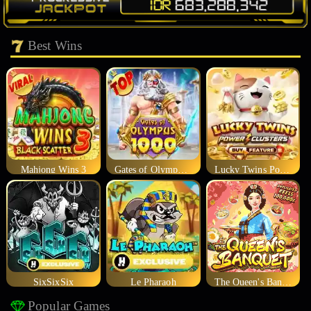
Best Wins
Mahjong Wins 3
Gates of Olympus 1000
Lucky Twins Power Clusters
SixSixSix
Le Pharaoh
The Queen's Banquet
Popular Games