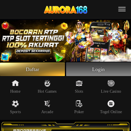
Beranda
Slot Online
Live Casino
Sportsbook
Arcade
Togel Online
Daftar
Login
Poker
Whatsapp
Home
Hot Games
Slots
Live Casino
Telegram
Sports
Arcade
Poker
Togel Online
Livechat