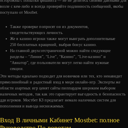
осторожны с попытки фишинга — не не делитесь своими данными для
возле с кем-либо и всегда проверяйте подлинность сообщений, якобы
поступало от Mostbet.
Также проверке попросят он из документов,
свидетельствующих личность.
Же в казино игроки также могут выиграть дополнительные
250 бесплатных вращений, выбрав бонус казино.
На главной двухсотстраничной можно найти следующие
разделы – “Линия”, “Live”, “Казино”, “Live-казино” и
“Авиатор”, где пользователи могут легко найти нужные
секции.
Эти методы идеально подходит для новичков или тех, кто ненавидит
прямолинейный и радостный вход в мире онлайн-игр. Эксперты же
области азартных игр ценят сайты пиппардом широким выбором
наличных методов, так как это гарантирует выгодность и безопасность
ддя игроков. Мостбет КЗ предлагает немало наличных систем для
пополнения и вывода неснижаемых.
Вход В личными Кабинет Mostbet: полное
Руководство По воротам