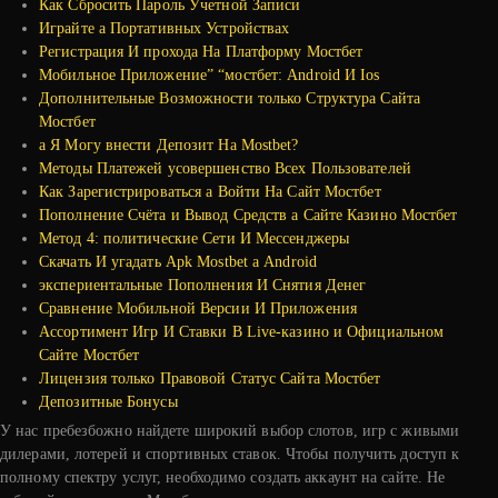
Как Сбросить Пароль Учетной Записи
Играйте а Портативных Устройствах
Регистрация И прохода На Платформу Мостбет
Мобильное Приложение” “мостбет: Android И Ios
Дополнительные Возможности только Структура Сайта
Мостбет
а Я Могу внести Депозит На Mostbet?
Методы Платежей усовершенство Всех Пользователей
Как Зарегистрироваться а Войти На Сайт Мостбет
Пополнение Счёта и Вывод Средств а Сайте Казино Мостбет
Метод 4: политические Сети И Мессенджеры
Скачать И угадать Apk Mostbet а Android
экспериентальные Пополнения И Снятия Денег
Сравнение Мобильной Версии И Приложения
Ассортимент Игр И Ставки В Live-казино и Официальном
Сайте Мостбет
Лицензия только Правовой Статус Сайта Мостбет
Депозитные Бонусы
У нас пребезбожно найдете широкий выбор слотов, игр с живыми
дилерами, лотерей и спортивных ставок. Чтобы получить доступ к
полному спектру услуг, необходимо создать аккаунт на сайте. Не