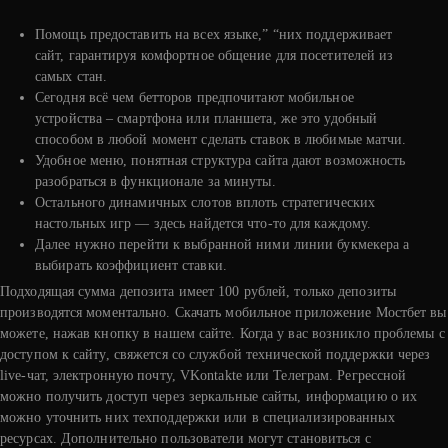
Помощь предоставить на всех языке,” “них поддерживает
сайт, гарантируя комфортное общение для посетителей из
самых стан.
Сегодня всё чем бетторов предпочитают мобильное
устройства – смартфона или планшета, же это удобный
способом в любой момент сделать ставок в любимые матчи.
Удобное меню, понятная структура сайта дают возможность
разобраться в функционале за минуты.
Остального динамичных слотов вплоть стратегических
настольных игр — здесь найдется что-то для каждому.
Далее нужно перейти к выбранной ними линии букмекера а
выбирать коэффициент ставки.
Подходящая сумма депозита имеет 100 рублей, только депозиты
производятся моментально. Скачать мобильное приложение Мостбет вы
можете, нажав кнопку в нашем сайте. Когда у вас возникло проблемы с
доступом к сайту, свяжется со службой технической поддержки через
live-чат, электронную почту, VKontakte или Телеграм. Регрессной
можно получить доступ через зеркальные сайты, информацию о их
можно уточнить них техподдержки или в специализированных
ресурсах. Дополнительно пользователи могут становиться с