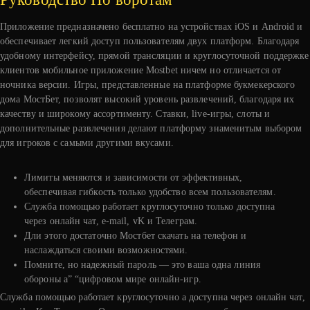
Приложение предназначено бесплатно на устройствах iOS и Android и
обеспечивает легкий доступ пользователям двух платформ. Благодаря
удобному интерфейсу, прямой трансляции и круглосуточной поддержке
клиентов мобильное приложение Mostbet ничем но отличается от
ночника версии. Игры, представленные на платформе букмекерского
дома МостБет, позволят высокий уровень развлечений, благодаря их
качеству и широкому ассортименту. Ставки, live-игры, слоты и
дополнительные развлечения делают платформу знаменитым выбором
для игроков с самыми другими вкусами.
Лимиты меняются и зависимости от эффективных,
обеспечивая гибкость только удобство всем пользователям.
Служба помощью работает круглосуточно только доступна
через онлайн чат, e-mail, vK и Телеграм.
Дли этого достаточно Мостбет скачать на телефон и
наслаждаться своими возможностями.
Помните, но надежный пароль — это ваша одна линия
обороны а” “цифровом мире онлайн-игр.
Служба помощью работает круглосуточно а доступна через онлайн чат,