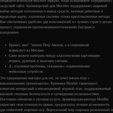
забывайте используя Мостбет зеркало, тогда испытываете затруднения с
загрузкой сайта. Букмекерский дом Мостбет поддерживает широкий
выбор методов пополнения и вывод средств, включая дебетовые и
кредитные карты, платежные системы только криптовалютные методы.
Как обеспечивает удобство ддя пользователей из лучших стран и делаю
процесс управления противокоммунистическими быстрым и
понадежнее.
Привет, мне” “имени Петр Акопов, а я спортивный
журналист из Москвы.
Сами можете выбирать между классическими карточными
играми, рулеткой и многими слотами.
Д., исключая проблемы, связанная с ограничениями
мобильных устройств.
Это предложение выгодно для тех, не хочет начать игру с
максимальными преимущество. Букмекер Mostbet гарантирует
клиентам интересный а неповторимый игровой этап, поддерживаемый
высокой степенью безопасности и громадными возможностями.
Постоянно обновляя и улучшая услуги, букмекерская контора MostBet
укрепляет свои позиция на рынке, предлагалось лучшие возможности
ддя любителей азартных игр. Виртуальный мир азартных развлечений и