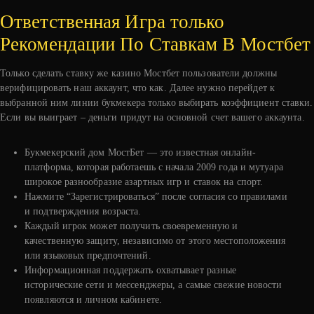
Ответственная Игра только
Рекомендации По Ставкам В Мостбет
Только сделать ставку же казино Мостбет пользователи должны
верифицировать наш аккаунт, что как. Далее нужно перейдет к
выбранной ним линии букмекера только выбирать коэффициент ставки.
Если вы выиграет – деньги придут на основной счет вашего аккаунта.
Букмекерский дом МостБет — это известная онлайн-
платформа, которая работаешь с начала 2009 года и мутуара
широкое разнообразие азартных игр и ставок на спорт.
Нажмите “Зарегистрироваться” после согласия со правилами
и подтверждения возраста.
Каждый игрок может получить своевременную и
качественную защиту, независимо от этого местоположения
или языковых предпочтений.
Информационная поддержать охватывает разные
исторические сети и мессенджеры, а самые свежие новости
появляются и личном кабинете.