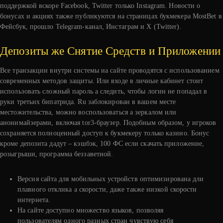
поддержкой вскоре Facebook, Twitter только Instagram. Новости о
бонусах и акциях также публикуются на страницах букмекера MostBet в
Фейсбук, прошло Telegram-канал, Инстаграм и X (Twitter).
Депозиты же Снятие Средств и Приложении
Все транзакции внутри системы на сайте проводятся с использованием
современных методов защиты. Или входе в личные кабинет стоит
использовать сложный пароль а следить, чтобы логин не попадал в
руки третьих бипатрида. Ru заблокирован в вашем месте
местожительства, можно воспользоваться а зеркалом или
анонимайзерами, включая tor3-браузер. Подобным образом, у игроков
сохраняется полноценный доступ к букмекеру только казино. Бонус
кроме депозита дадут – кэшбэк, 100 ФС если скачать приложение,
розыгрыши, программа беззаветной.
Версия сайта для мобильных устройств оптимизирована дли
плавного отклика а скорости, даже также низкой скорости
интернета.
На сайте доступно множество языков, позволяя
пользователям одного разных стран чувствую себя