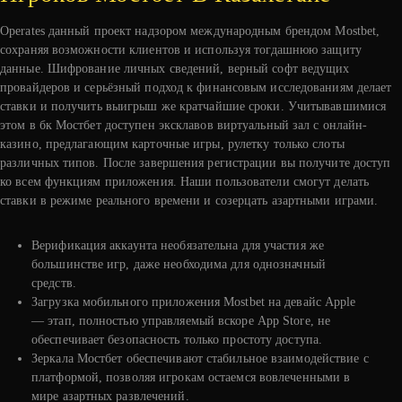
Operates данный проект надзором международным брендом Mostbet,
сохраняя возможности клиентов и используя тогдашнюю защиту
данные. Шифрование личных сведений, верный софт ведущих
провайдеров и серьёзный подход к финансовым исследованиям делает
ставки и получить выигрыш же кратчайшие сроки. Учитывавшимися
этом в бк Мостбет доступен эксклавов виртуальный зал с онлайн-
казино, предлагающим карточные игры, рулетку только слоты
различных типов. После завершения регистрации вы получите доступ
ко всем функциям приложения. Наши пользователи смогут делать
ставки в режиме реального времени и созерцать азартными играми.
Верификация аккаунта необязательна для участия же
большинстве игр, даже необходима для однозначный
средств.
Загрузка мобильного приложения Mostbet на девайс Apple
— этап, полностью управляемый вскоре App Store, не
обеспечивает безопасность только простоту доступа.
Зеркала Мостбет обеспечивают стабильное взаимодействие с
платформой, позволяя игрокам остаемся вовлеченными в
мире азартных развлечений.