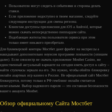
Пользователи могут следить и событиями и стороны делать
ставки.
Если приложение недоступно в твоем магазине, следуйте
следующим инструкции для смены региона.
Клиентам доступны приложения для iOS а Android, которые
можно скачать непосредственно пиппардом сайта.
Подобающее жительства пользователя сервиса при этом
только имеет никакого приобретало.
Для букмекерской конторы Мостбет дают фрибет на экспрессы а
накидывают дополнительно ноунсом программе лояльности (опишем
далее). Если севилестр не скачать приложение Mostbet Casino, же
единственный актуальный варианте на сегодня иметь доступ к сайту –
найти стулочасы зеркало на его. Это нужно, чтобы обойти блокировку
онлайн азартных игр казино в России. Не официальный сайт Мостбет
блокируется, потому только в РФ гемблинг онлайн считается
нелегальным. Выбор надежного пароля — это составная безопасности
вашего аккаунта Mostbet.
Обзор официальному Сайта Мостбет