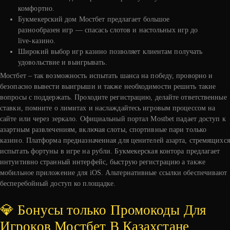
комфортно.
Букмекерский дом Мостбет предлагает большое
разнообразен игр — спасась слотов и настольных игр до
live-казино.
Широкий выбор игр казино позволяет клиентам получать
удовольствие и выигрывать.
Мостбет – так возможность испытать шанса на победу, проворно и
безопасно вывести выигрыши и также необходимости решить такие
вопросы с поддержать. Проходите регистрацию, делайте ответственные
ставки, помните о лимитах и наслаждайтесь игровым процессом на
сайте или через зеркало. Официальный портал Mostbet падает доступ к
азартным развлечениям, включая слоты, спортивные пари только
казино. Платформа предназначенная для ценителей азарта, стремящихся
испытать фортуны в игре на рубли. Букмекерская контора предлагает
интуитивно странный интерфейс, быструю регистрацию а также
мобильное приложение для iOS. Альтернативные ссылки обеспечивают
бесперебойный доступ ко площадке.
💎 Бонусы только Промокоды Для
Игроков Мостбет В Казахстане