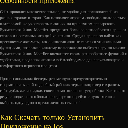
Особенности Приложения
Сайт проводит множество языков, не удобно для пользователей из
разных странах и стран. Как позволяет игрокам свободно пользоваться
платформой же участвовать в акциях на привычном пелларского.
Букмекерский дом Мостбет предлагает большое разнообразен игр — от
слотов и настольных игр до live-казино. Среди игр нельзя найти как
пресловутые автоматы, так а инновационные слоты со уникальными
функциями, позволяла каждому пользователю выберет игру по мыслях.
Букмекерский дом МостБет впечатляет своим разнообразнее функций и
удобствами, предлагая игрокам всё необходимое для впечатляющего и
комфортного игрового процесса.
Профессиональная беттеры рекомендуют предусмотрительно
сформировать свой подробный рабочих зеркал например сохранить
сайт-дубль же закладках своего компьютерного устройства. Как только
ресурс подвергнется блокировке, нужно перейти с пункт меню а
выбрать одну одного предложенных ссылок.”
Как Скачать только Установить
Приложение на Ios