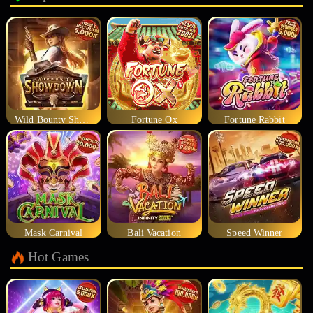
Wild Bounty Showdown
Fortune Ox
Fortune Rabbit
Mask Carnival
Bali Vacation
Speed Winner
Hot Games