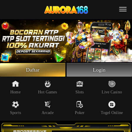
Beranda
Slot Online
Live Casino
Sportsbook
Arcade
Togel Online
Daftar
Login
Poker
Whatsapp
Home
Hot Games
Slots
Live Casino
Telegram
Sports
Arcade
Poker
Togel Online
Livechat