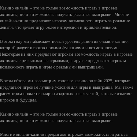
Казино онлайн – это не только возможность играть в игровые
автоматы, но и возможность получать реальные выигрыши. Многие
онлайн-казино предлагают игрокам возможность играть за реальные
деньги, что делает игру более интересной и привлекательной.
В этом году мы наблюдаем новый уровень развития онлайн-казино,
который радует игроков новыми функциями и возможностями.
Некоторые из них предлагают игрокам возможность играть в игровые
автоматы с реальными выигрышами, а другие предлагают игрокам
возможность играть в игры с реальными выигрышами.
В этом обзоре мы рассмотрим топовые казино онлайн 2025, которые
предлагают игрокам лучшие условия для игры и выигрыша. Мы также
рассмотрим новые стандарты азартных развлечений, которые изменят
игроков в будущем.
Казино онлайн – это не только возможность играть в игровые
автоматы, но и возможность получать реальные выигрыши.
Многие онлайн-казино предлагают игрокам возможность играть за