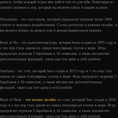
деньги, чтобы каждый игрок мог найти что-то для себя. Некоторые из
лучших игроков и игр, которые вы можете найти в нашем казино:
Slotomania – это слот-игрок, который предлагает игрокам более 1000
слотов от ведущих разработчиков. Слоты доступны в режиме онлайн, и
вы можете играть на деньги или в демонстрационном режиме.
Book of Ra – это классическая игра, которая была создана в 2005 году и
с тех пор стала одним из самых популярных слотов в мире. Игра
предлагает игрокам 5 барабанов и 10 символов, а также множество
дополнительных функций, таких как free spins и wild symbols.
Starburst – это слот, который был создан в 2013 году и с тех пор стал
одним из самых популярных слотов в мире. Игра предлагает игрокам 5
барабанов и 10 символов, а также множество дополнительных
функций, таких как free spins и wild symbols.
Book of Dead –
топ казино онлайн
это слот, который был создан в 2018
году и с тех пор стал одним из самых популярных слотов в мире. Игра
предлагает игрокам 5 барабанов и 10 символов, а также множество
дополнительных функций, таких как free spins и wild symbols.