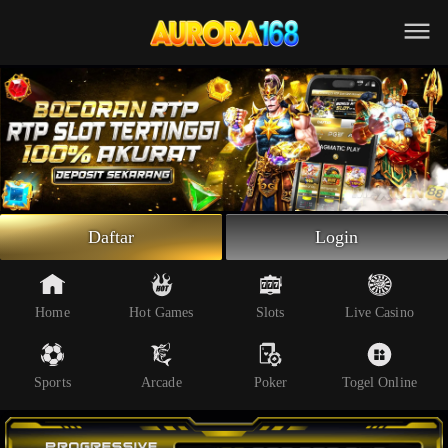
Beranda
Slot Online
Live Casino
Sportsbook
Arcade
Togel Online
Daftar
Login
Poker
Whatsapp
Home
Hot Games
Slots
Live Casino
Telegram
Sports
Arcade
Poker
Togel Online
Livechat