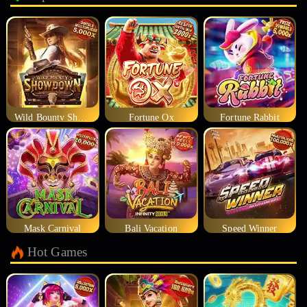
Wild Bounty Showdown
Fortune Ox
Fortune Rabbit
Mask Carnival
Bali Vacation
Speed Winner
Hot Games